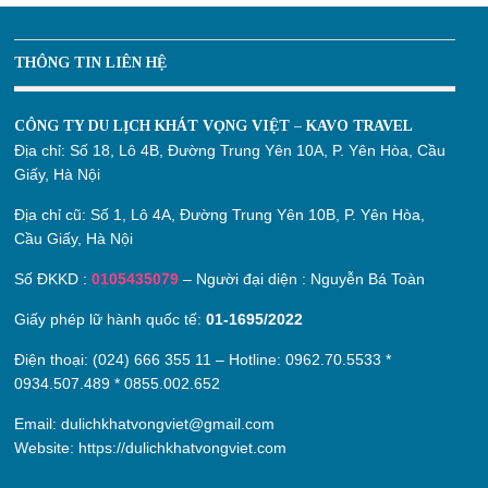
THÔNG TIN LIÊN HỆ
CÔNG TY DU LỊCH KHÁT VỌNG VIỆT – KAVO TRAVEL
Địa chỉ:
Số 18, Lô 4B, Đường Trung Yên 10A, P. Yên Hòa, Cầu
Giấy, Hà Nội
Địa chỉ cũ:
Số 1, Lô 4A, Đường Trung Yên 10B, P. Yên Hòa,
Cầu Giấy, Hà Nội
Số ĐKKD :
0105435079
– Người đại diện : Nguyễn Bá Toàn
Giấy phép lữ hành quốc tế:
01-1695/2022
Điện thoại: (024) 666 355 11 – Hotline:
0962.70.5533
*
0934.507.489
*
0855.002.652
Email:
dulichkhatvongviet@gmail.com
Website:
https://dulichkhatvongviet.com