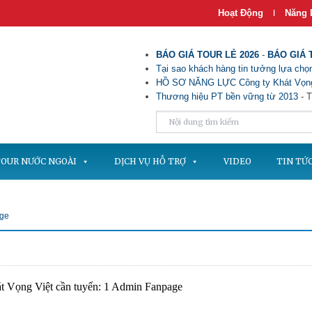
Hoạt Động
Năng 
|
BÁO GIÁ TOUR LẺ 2026
-
BÁO GIÁ 
Tại sao khách hàng tin tưởng lựa chọn
HỒ SƠ NĂNG LỰC Công ty Khát Vọng
Thương hiệu PT bền vững từ 2013
- T
OUR NƯỚC NGOÀI
DỊCH VỤ HỖ TRỢ
VIDEO
TIN TỨ
age
t Vọng Việt cần tuyển: 1 Admin Fanpage