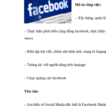
Mô tả công việc:
– Xây dựng, quản lý
– Thực hiện phát triển cộng đồng facebook, thực hiện 
views
– Biên tập bài viết, chỉnh sửa hình ảnh, trang trí fanp
– Tương tác với người dùng trên fanpage
– Chạy quảng cáo facebook
Yêu cầu:
– Am hiểu về Social Media đặc biệt là Facebook Mark