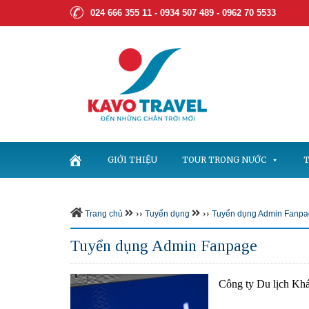
024 666 355 11 - 0934 507 489 -
0962 70 5533
GIỚI THIỆU
TOUR TRONG NƯỚC
T
››
››
Trang chủ
Tuyển dụng
Tuyển dụng Admin Fanp
Tuyển dụng Admin Fanpage
Công ty Du lịch Khá