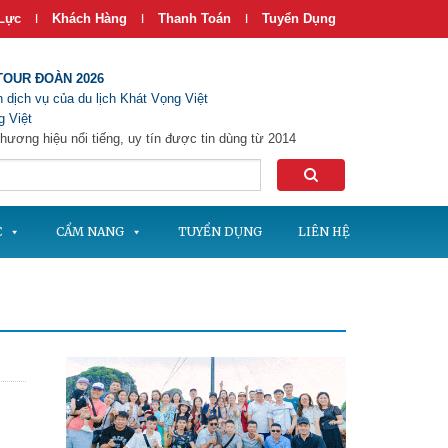
Lực
Khách Hàng
Thanh Toán
Tuyển Dụng
|
|
|
TOUR ĐOÀN 2026
 dịch vụ của du lịch Khát Vọng Việt
 Việt
hương hiệu nổi tiếng, uy tín được tin dùng từ 2014
C
CẨM NANG
TUYỂN DỤNG
LIÊN HỆ