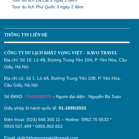
Tour du lịch Đà Lạt 3 ngày 2 đêm
Tour du lịch Phú Quốc 3 ngày 2 đêm
THÔNG TIN LIÊN HỆ
CÔNG TY DU LỊCH KHÁT VỌNG VIỆT – KAVO TRAVEL
Địa chỉ:
Số 18, Lô 4B, Đường Trung Yên 10A, P. Yên Hòa, Cầu
Giấy, Hà Nội
Địa chỉ cũ:
Số 1, Lô 4A, Đường Trung Yên 10B, P. Yên Hòa,
Cầu Giấy, Hà Nội
Số ĐKKD :
0105435079
– Người đại diện : Nguyễn Bá Toàn
Giấy phép lữ hành quốc tế:
01-1695/2022
Điện thoại: (024) 666 355 11 – Hotline:
0962.70.5533
*
0934.507.489
*
0855.002.652
Email:
dulichkhatvongviet@gmail.com