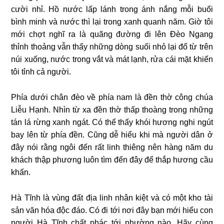
cười nhỉ. Hồ nước lấp lánh trong ánh nắng mỗi buổi
bình minh và nước thì lại trong xanh quanh năm. Giờ tôi
mới chợt nghĩ ra là quãng đường đi lên Đèo Ngang
thỉnh thoảng vẫn thấy những dòng suối nhỏ lại đổ từ trên
núi xuống, nước trong vắt và mát lạnh, rửa cái mặt khiến
tôi tỉnh cả người.
Phía dưới chân đèo về phía nam là đền thờ công chúa
Liễu Hạnh. Nhìn từ xa đền thờ thấp thoàng trong những
tán lá rừng xanh ngát. Có thể thấy khói hương nghi ngút
bay lên từ phía đền. Cũng dễ hiểu khi mà người dân ở
đây nói rằng ngôi đến rất linh thiêng nên hàng năm du
khách thập phương luôn tìm đến đây để thắp hương cầu
khấn.
Hà Tĩnh là vùng đất địa linh nhân kiệt và có một kho tài
sản văn hóa độc đáo. Có đi tới nơi đây bạn mới hiểu con
người Hà Tĩnh chất phác tới nhường nào. Hãy cùng