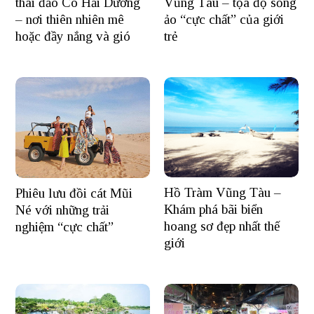
thái đảo Cò Hải Dương
Vũng Tàu – tọa độ sống
– nơi thiên nhiên mê
ảo “cực chất” của giới
hoặc đầy nắng và gió
trẻ
Hồ Tràm Vũng Tàu –
Phiêu lưu đồi cát Mũi
Khám phá bãi biển
Né với những trải
hoang sơ đẹp nhất thế
nghiệm “cực chất”
giới