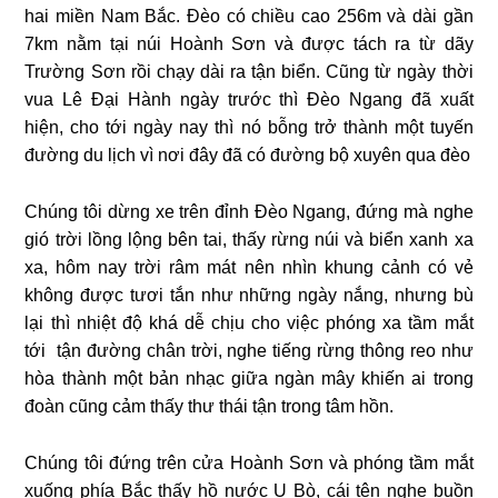
hai miền Nam Bắc. Đèo có chiều cao 256m và dài gần
7km nằm tại núi Hoành Sơn và được tách ra từ dãy
Trường Sơn rồi chạy dài ra tận biển. Cũng từ ngày thời
vua Lê Đại Hành ngày trước thì Đèo Ngang đã xuất
hiện, cho tới ngày nay thì nó bỗng trở thành một tuyến
đường du lịch vì nơi đây đã có đường bộ xuyên qua đèo
Chúng tôi dừng xe trên đỉnh Đèo Ngang, đứng mà nghe
gió trời lồng lộng bên tai, thấy rừng núi và biển xanh xa
xa, hôm nay trời râm mát nên nhìn khung cảnh có vẻ
không được tươi tắn như những ngày nắng, nhưng bù
lại thì nhiệt độ khá dễ chịu cho việc phóng xa tầm mắt
tới tận đường chân trời, nghe tiếng rừng thông reo như
hòa thành một bản nhạc giữa ngàn mây khiến ai trong
đoàn cũng cảm thấy thư thái tận trong tâm hồn.
Chúng tôi đứng trên cửa Hoành Sơn và phóng tầm mắt
xuống phía Bắc thấy hồ nước U Bò, cái tên nghe buồn