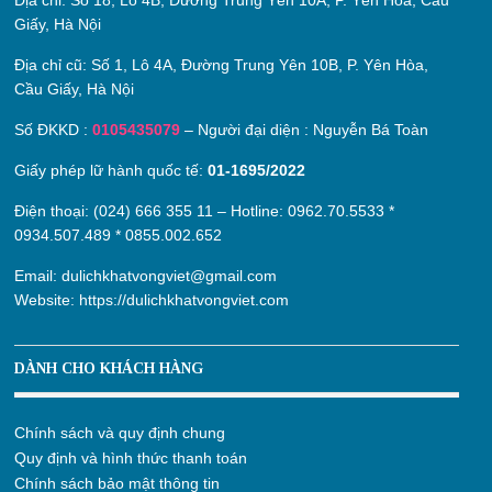
Địa chỉ:
Số 18, Lô 4B, Đường Trung Yên 10A, P. Yên Hòa, Cầu
Giấy, Hà Nội
Địa chỉ cũ:
Số 1, Lô 4A, Đường Trung Yên 10B, P. Yên Hòa,
Cầu Giấy, Hà Nội
Số ĐKKD :
0105435079
– Người đại diện : Nguyễn Bá Toàn
Giấy phép lữ hành quốc tế:
01-1695/2022
Điện thoại: (024) 666 355 11 – Hotline:
0962.70.5533
*
0934.507.489
*
0855.002.652
Email:
dulichkhatvongviet@gmail.com
Website:
https://dulichkhatvongviet.com
DÀNH CHO KHÁCH HÀNG
Chính sách và quy định chung
Quy định và hình thức thanh toán
Chính sách bảo mật thông tin