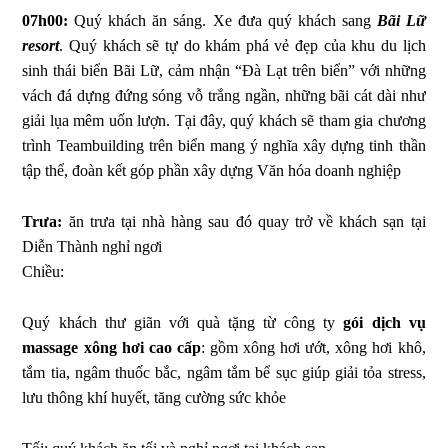
07h00:
Quý khách ăn sáng.
Xe đưa quý khách sang
Bãi Lữ
resort
. Quý khách sẽ tự do khám phá vẻ đẹp của khu du lịch
sinh thái biển Bãi Lữ, cảm nhận “Đà Lạt trên biển” với những
vách đá dựng đứng sóng vỗ trắng ngần, những bãi cát dài như
giải lụa mêm uốn lượn
. Tại đây, quý khách sẽ tham gia chương
trình Teambuilding trên biển mang ý nghĩa xây dựng tinh thần
tập thể, đoàn kết góp phần xây dựng Văn hóa doanh nghiệp
Trưa:
ăn trưa tại nhà hàng sau đó quay trở về khách sạn tại
Diễn Thành nghỉ ngơi
Chiều:
Quý khách thư giãn với quà tặng từ công ty
gói dịch vụ
massage xông hơi cao cấp
: gồm xông hơi ướt, xông hơi khô,
tắm tia, ngâm thuốc bắc, ngâm tắm bể sục giúp giải tỏa stress,
lưu thông khí huyết, tăng cường sức khỏe