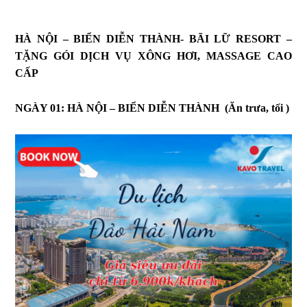
HÀ NỘI – BIỂN DIỄN THÀNH- BÃI LỮ RESORT –
TẶNG GÓI DỊCH VỤ XÔNG HƠI, MASSAGE CAO
CẤP
NGÀY 01: HÀ NỘI – BIỂN DIỄN THÀNH (Ăn trưa, tối )