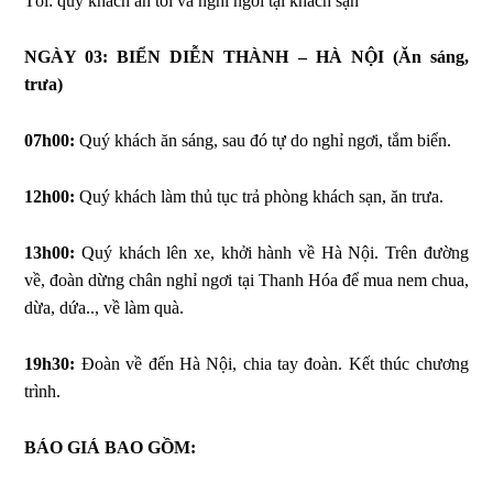
Tối: quý khách ăn tối và nghỉ ngơi tại khách sạn
NGÀY 03: BIỂN DIỄN THÀNH – HÀ NỘI (Ăn sáng,
trưa)
07h00:
Quý khách ăn sáng, sau đó tự do nghỉ ngơi, tắm biển.
12h00:
Quý khách làm thủ tục trả phòng khách sạn, ăn trưa.
13h00:
Quý khách lên xe, khởi hành về Hà Nội. Trên đường
về, đoàn dừng chân nghỉ ngơi tại Thanh Hóa để mua nem chua,
dừa, dứa.., về làm quà.
19h30:
Đoàn về đến Hà Nội, chia tay đoàn. Kết thúc chương
trình.
BÁO GIÁ BAO GỒM: