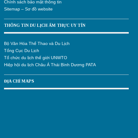
Chính sách bảo mật thông tin
Sitemap – Sơ đồ website
THÔNG TIN DU LỊCH ẨM THỰC UY TÍN
Bộ Văn Hóa Thể Thao và Du Lịch
Tổng Cục Du Lịch
Tổ chức du lịch thế giới UNWTO
Hiệp hội du lịch Châu Á Thái Bình Dương PATA
ĐỊA CHỈ MAPS