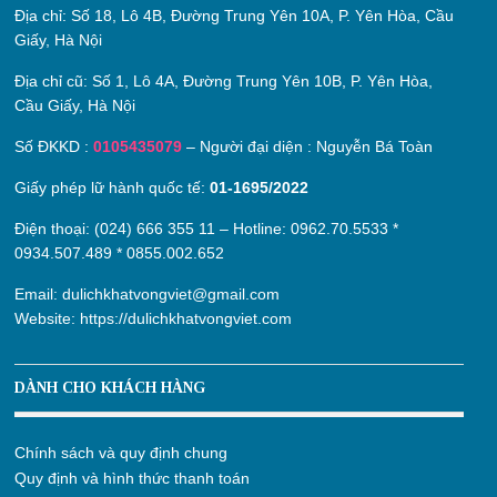
Địa chỉ:
Số 18, Lô 4B, Đường Trung Yên 10A, P. Yên Hòa, Cầu
Giấy, Hà Nội
Địa chỉ cũ:
Số 1, Lô 4A, Đường Trung Yên 10B, P. Yên Hòa,
Cầu Giấy, Hà Nội
Số ĐKKD :
0105435079
– Người đại diện : Nguyễn Bá Toàn
Giấy phép lữ hành quốc tế:
01-1695/2022
Điện thoại: (024) 666 355 11 – Hotline:
0962.70.5533
*
0934.507.489
*
0855.002.652
Email:
dulichkhatvongviet@gmail.com
Website:
https://dulichkhatvongviet.com
DÀNH CHO KHÁCH HÀNG
Chính sách và quy định chung
Quy định và hình thức thanh toán