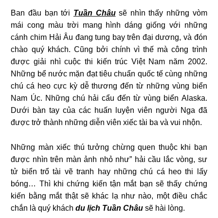
Ban đầu bạn tới
Tuần Châu
sẽ nhìn thấy những vòm
mái cong màu trời mang hình dáng giống với những
cánh chim Hải Âu đang tung bay trên đại dương, và đón
chào quý khách. Cũng bởi chính vì thế mà công trình
được giải nhì cuộc thi kiến trúc Việt Nam năm 2002.
Những bể nước mặn đạt tiêu chuẩn quốc tế cùng những
chú cá heo cực kỳ dễ thương đến từ những vùng biển
Nam Úc. Những chú hải cẩu đến từ vùng biển Alaska.
Dưới bàn tay của các huấn luyện viên người Nga đã
được trở thành những diễn viên xiếc tài ba và vui nhộn.
Những màn xiếc thú tưởng chừng quen thuộc khi bạn
được nhìn trên màn ảnh nhỏ như” hải cầu lắc vòng, sư
tử biển trổ tài vẽ tranh hay những chú cá heo thi lấy
bóng… Thì khi chứng kiến tận mắt bạn sẽ thấy chứng
kiến bằng mắt thật sẽ khác lạ như nào, một điều chắc
chắn là quý khách
du lịch Tuần Châu
sẽ hài lòng.