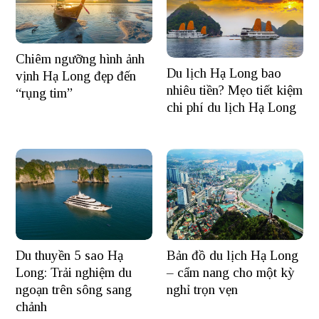
Chiêm ngưỡng hình ảnh
Du lịch Hạ Long bao
vịnh Hạ Long đẹp đến
nhiêu tiền? Mẹo tiết kiệm
“rụng tim”
chi phí du lịch Hạ Long
Du thuyền 5 sao Hạ
Bản đồ du lịch Hạ Long
Long: Trải nghiệm du
– cẩm nang cho một kỳ
ngoạn trên sông sang
nghỉ trọn vẹn
chảnh