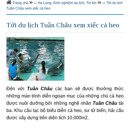
››
››
Trang chủ
Hạ Long
,
Kinh nghiệm du lịch
,
Tin tức
Tới du lịch
Tuần Châu xem xiếc cá heo
Tới du lịch Tuần Châu xem xiếc cá heo
Đến với
Tuần Châu
các bạn sẽ được thưởng thức
những màn trình diễn ngoạn mục của những chú cá heo
được nuôi dưỡng bởi những nghệ nhân
Tuần Châu
tài
ba. Khu câu lạc bộ biểu diễn cá heo, sư tử biển, hải cẩu
được xây dựng trên diện tích 10.000m2.