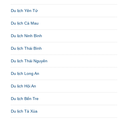
Du lịch Yên Tử
Du lịch Cà Mau
Du lịch Ninh Bình
Du lịch Thái Bình
Du lịch Thái Nguyên
Du lịch Long An
Du lịch Hội An
Du lịch Bến Tre
Du lịch Tà Xùa