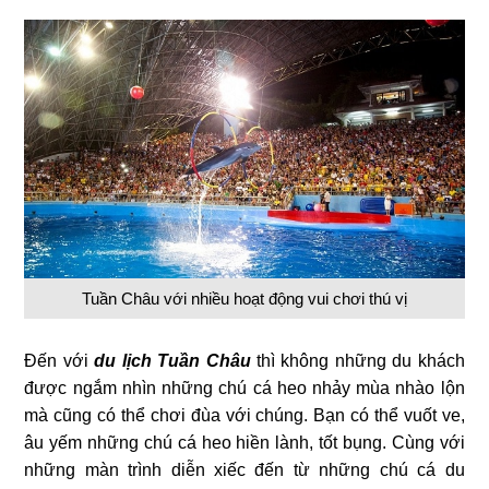
Tuần Châu với nhiều hoạt động vui chơi thú vị
Đến với
du lịch Tuần Châu
thì không những du khách
được ngắm nhìn những chú cá heo nhảy mùa nhào lộn
mà cũng có thể chơi đùa với chúng. Bạn có thể vuốt ve,
âu yếm những chú cá heo hiền lành, tốt bụng. Cùng với
những màn trình diễn xiếc đến từ những chú cá du