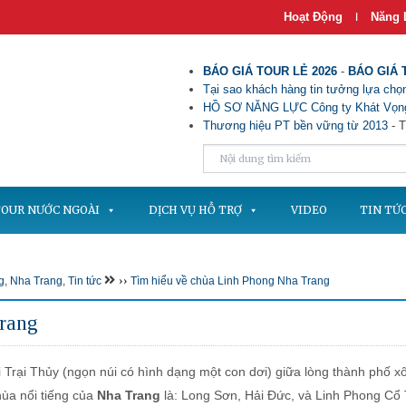
Hoạt Động
Năng 
|
BÁO GIÁ TOUR LẺ 2026
-
BÁO GIÁ 
Tại sao khách hàng tin tưởng lựa chọn
HỒ SƠ NĂNG LỰC Công ty Khát Vọng
Thương hiệu PT bền vững từ 2013
- T
OUR NƯỚC NGOÀI
DỊCH VỤ HỖ TRỢ
VIDEO
TIN TỨ
››
g
,
Nha Trang
,
Tin tức
Tìm hiểu về chùa Linh Phong Nha Trang
Trang
i Trại Thủy (ngọn núi có hình dạng một con dơi) giữa lòng thành phố x
hùa nổi tiếng của
Nha Trang
là: Long Sơn, Hải Đức, và Linh Phong Cổ