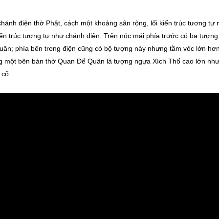
ánh điện thờ Phật, cách một khoảng sân rộng, lối kiến trúc tương tự
iến trúc tương tự như chánh điện. Trên nóc mái phía trước có ba tượng
n; phía bên trong điện cũng có bộ tượng này nhưng tầm vóc lớn hơn
đứng một bên bàn thờ Quan Đế Quân là tượng ngựa Xích Thố cao lớn nh
 cổ.