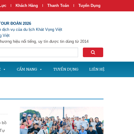
Lực
Khách Hàng
Thanh Toán
Tuyển Dụng
|
|
|
TOUR ĐOÀN 2026
 dịch vụ của du lịch Khát Vọng Việt
 Việt
hương hiệu nổi tiếng, uy tín được tin dùng từ 2014
C
CẨM NANG
TUYỂN DỤNG
LIÊN HỆ
ô bồ
 Tự