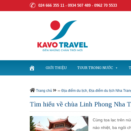
024 666 355 11 - 0934 507 489 -
0962 70 5533
GIỚI THIỆU
TOUR TRONG NƯỚC
T
››
Trang chủ
Địa điểm du lịch
,
Địa điểm du lịch Nha Tran
Tìm hiểu về chùa Linh Phong Nha 
Cùng tọa lạc trên nú
náo nhiệt, ba ngôi c