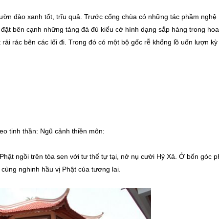
vườn đào xanh tốt, trĩu quả. Trước cổng chùa có những tác phầm nghệ
 đặt bên cạnh những tảng đá đủ kiểu cở hình dạng sắp hàng trong hoa
rải rác bên các lối đi. Trong đó có một bộ gốc rễ khổng lồ uốn lượn kỳ
eo tinh thần: Ngũ cảnh thiền môn:
t ngồi trên tòa sen với tư thế tự tại, nở nụ cười Hỷ Xả. Ở bốn góc p
cùng nghinh hầu vị Phật của tương lai.