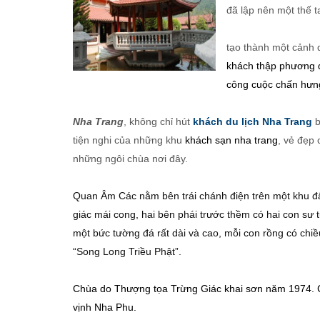
đã lập nên một thế t
tạo thành một cảnh 
khách thập phương q
công cuộc chấn hưng
Nha Trang
, không chỉ hút
khách du lịch Nha Trang
b
tiện nghi của những khu
khách sạn nha trang
, vẻ đẹp
những ngôi chùa nơi đây.
Quan Âm Các nằm bên trái chánh điện trên một khu đ
giác mái cong, hai bên phái trước thềm có hai con sư
một bức tường đá rất dài và cao, mỗi con rồng có chi
“Song Long Triều Phật”.
Chùa do Thượng tọa Trừng Giác khai sơn năm 1974. C
vịnh Nha Phu.