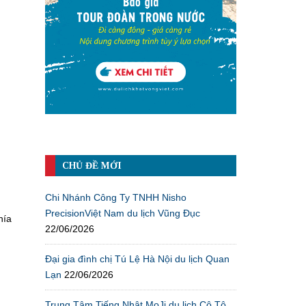
CHỦ ĐỀ MỚI
Chi Nhánh Công Ty TNHH Nisho
PrecisionViệt Nam du lịch Vũng Đục
hía
22/06/2026
Đại gia đình chị Tú Lệ Hà Nội du lịch Quan
Lạn
22/06/2026
Trung Tâm Tiếng Nhật MoJi du lịch Cô Tô