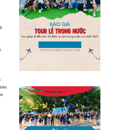
g
g
c
trên
nh