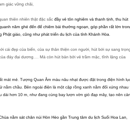
am giác vững chãi,
quan thiên nhiên thật đặc sắc
đầy vẻ tôn nghiêm và thanh tịnh, thu hút
uanh năm ghé đến để chiêm bái thưởng ngoạn, góp phần rất lớn tron
 Phật giáo, cũng như phát triển du lịch của tỉnh Khánh Hòa.
ới cái đẹp của biển, của sự thân thiện con người, hút bới sự sang trọn
 của đáy đại dương…. Mà còn hút bản bởi vẻ trầm mặc, tĩnh lặng của
ất mát mẻ. Tượng Quan Âm màu nâu nhạt được đặt trong điện hình lụ
 tử nằm chầu. Bên ngoài điện là một cặp rồng xanh nằm đối xứng nhau 
ều dài hơn 10 m, như đang cùng bay lượn vờn gió đạp mây, tạo nên cả
hùa nằm sát chân núi Hòn Hèo gần Trung tâm du lịch Suối Hoa Lan,