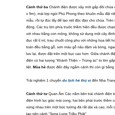
Cảnh thứ ba
Chánh điện được xây mới gấp đôi chùa c
x 9m), mái lợp ngói Phú Phong theo khuôn mẫu đặt riên
mẫu, rồi tự đúc lấy để tạo nét độc đáo cho chùa. Trên
động. Các trụ lớn phía trước thềm hiên đều được chạm 
với nhau bằng con mộng, không sử dụng một cây đinh n
đục rất tỉ mỉ, trau chuốt công phu với những họa tiết h
toàn đều bằng gỗ, sơn màu gỗ nâu đậm và bóng, ngaọ
lưu lại, được đặt trên một bục cao hơn. Giữa chánh 
điện có hai tượng “Khánh Thiện – Trừng ác” to lớn gấp
liệt.
Mùa hè
được đến đây ngắm cảnh thì còn gì bằng
Trải nghiệm 1 chuyến
du lịch hè thú vị
đến Nha Tran
Cảnh thứ tư
Quan Âm Các nằm bên trái chánh điện t
điện hình lục giác mái cong, hai bên phái trước thềm 
xứng nhau trên một bức tường đá rất dài và cao, mỗi 
tạo nên cảnh “Song Long Triều Phật”.