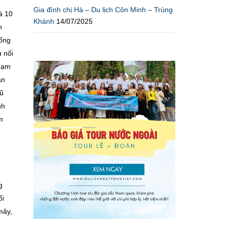
Gia đình chị Hà – Du lịch Côn Minh – Trùng
à 10
Khánh
14/07/2025
n
sống
u nối
chạm
àn
cũ
nh
m
g
ối
mây,