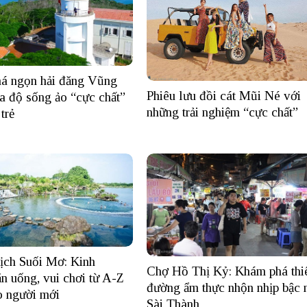
á ngọn hải đăng Vũng
Phiêu lưu đồi cát Mũi Né với
a độ sống ảo “cực chất”
những trải nghiệm “cực chất”
trẻ
ịch Suối Mơ: Kinh
Chợ Hồ Thị Kỷ: Khám phá thi
n uống, vui chơi từ A-Z
đường ẩm thực nhộn nhịp bậc 
o người mới
Sài Thành