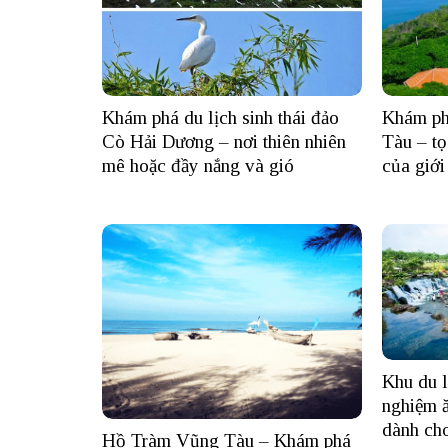
Khám phá du lịch sinh thái đảo
Khám ph
Cò Hải Dương – nơi thiên nhiên
Tàu – tọ
mê hoặc đầy nắng và gió
của giới 
Khu du l
nghiệm ă
dành ch
Hồ Tràm Vũng Tàu – Khám phá