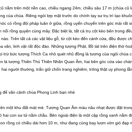
ũ nằm trên một nền cao, chiều ngang 24m, chiều sâu 17 m (chùa cũ l
g của chùa. Riêng ngói lợp mặt trước do chính tay sư trụ trì tạo khuô
 nóc có rồng đội pháp luân ở giữa, rồng uyển chuyển trên góc mái rất 
nổi rồng quyện cùng mây. Đặc biệt là, tất cả trụ cột kèo bên trong đề
ào. Trên tất cả các vật liệu gỗ, từ cột kèo đến cánh cửa, đều được 
oa văn, linh vật rất độc đáo. Những tượng Phật, Bồ tát trên điện thờ ho
i trừ bức tượng Thích Ca nhỏ quét nhũ đồng là tượng của ngôi chùa 
điện là tượng Thiên Thủ Thiên Nhãn Quan Âm, hai bên góc cửa vào chá
 hai người thường, trấn giữ chốn trang nghiêm, trông thật uy phong lẫ
g để vãn cảnh chùa Phong Linh bạn nhé
rên một khu đất mát mẻ. Tượng Quan Âm màu nâu nhạt được đặt tron
có hai con sư tử nằm chầu. Bên ngoài điện là một cặp rồng xanh nằm đ
con rồng có chiều dài hơn 10 m, như đang cùng bay lượn vờn gió đạp 