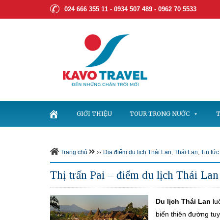
024 666 355 11 - 0934 507 489 -
0962 70 5533
GIỚI THIỆU
TOUR TRONG NƯỚC
T
››
Trang chủ
Địa điểm du lịch Thái Lan
,
Thái Lan
,
Tin tức
Thị trấn Pai – điểm du lịch Thái La
Du lịch Thái Lan
lu
biển thiên đường tuy