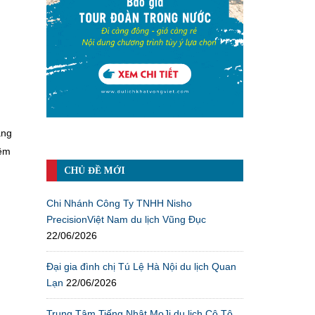
ang
iêm
CHỦ ĐỀ MỚI
Chi Nhánh Công Ty TNHH Nisho
PrecisionViệt Nam du lịch Vũng Đục
22/06/2026
Đại gia đình chị Tú Lệ Hà Nội du lịch Quan
Lạn
22/06/2026
Trung Tâm Tiếng Nhật MoJi du lịch Cô Tô