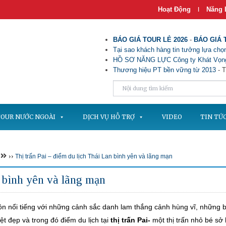
Hoạt Động
Năng 
|
BÁO GIÁ TOUR LẺ 2026
-
BÁO GIÁ 
Tại sao khách hàng tin tưởng lựa chọn
HỒ SƠ NĂNG LỰC Công ty Khát Vọng
Thương hiệu PT bền vững từ 2013
- T
OUR NƯỚC NGOÀI
DỊCH VỤ HỖ TRỢ
VIDEO
TIN TỨ
››
Thị trấn Pai – điểm du lịch Thái Lan bình yên và lãng mạn
n bình yên và lãng mạn
ôn nổi tiếng với những cảnh sắc danh lam thắng cảnh hùng vĩ, những b
ệt đẹp và trong đó điểm du lịch tại
thị trấn Pai-
một thị trấn nhỏ bé sở