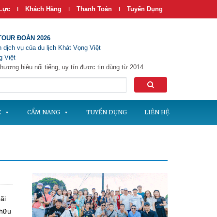
Lực
Khách Hàng
Thanh Toán
Tuyển Dụng
|
|
|
TOUR ĐOÀN 2026
 dịch vụ của du lịch Khát Vọng Việt
 Việt
hương hiệu nổi tiếng, uy tín được tin dùng từ 2014
C
CẨM NANG
TUYỂN DỤNG
LIÊN HỆ
ãi
 hữu