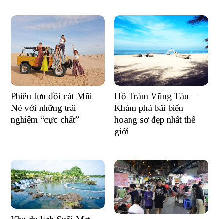
Hồ Tràm Vũng Tàu –
Phiêu lưu đồi cát Mũi
Khám phá bãi biển
Né với những trải
hoang sơ đẹp nhất thế
nghiệm “cực chất”
giới