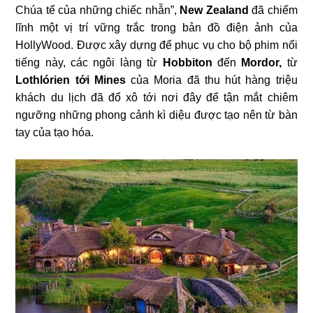
Chúa tể của những chiếc nhẫn”,
New Zealand
đã chiếm
lĩnh một vị trí vững trắc trong bản đồ điện ảnh của
HollyWood. Được xây dựng để phục vụ cho bộ phim nổi
tiếng này, các ngôi làng từ
Hobbiton
đến
Mordor,
từ
Lothlórien tới Mines
của Moria đã thu hút hàng triệu
khách du lịch đã đổ xô tới nơi đây để tận mắt chiêm
ngưỡng những phong cảnh kì diệu được tạo nên từ bàn
tay của tạo hóa.