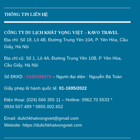
THÔNG TIN LIÊN HỆ
CÔNG TY DU LỊCH KHÁT VỌNG VIỆT – KAVO TRAVEL
Địa chỉ:
Số 18, Lô 4B, Đường Trung Yên 10A, P. Yên Hòa, Cầu
Giấy, Hà Nội
Địa chỉ cũ:
Số 1, Lô 4A, Đường Trung Yên 10B, P. Yên Hòa,
Cầu Giấy, Hà Nội
Số ĐKKD :
0105435079
– Người đại diện : Nguyễn Bá Toàn
Giấy phép lữ hành quốc tế:
01-1695/2022
Điện thoại: (024) 666 355 11 – Hotline:
0962.70.5533
*
0934.507.489
*
0855.002.652
Email:
dulichkhatvongviet@gmail.com
Website:
https://dulichkhatvongviet.com