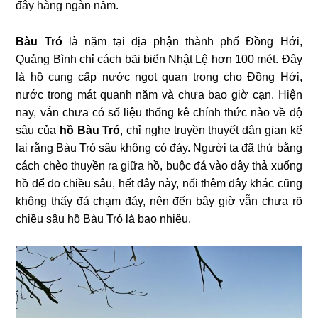
đây hàng ngàn năm.
Bàu Tró
là nặm tại địa phận thành phố Đồng Hới,
Quảng Bình chỉ cách bãi biển Nhật Lệ hơn 100 mét. Đây
là hồ cung cấp nước ngọt quan trọng cho Đồng Hới,
nước trong mát quanh năm và chưa bao giờ cạn. Hiện
nay, vẫn chưa có số liệu thống kê chính thức nào về độ
sâu của
hồ Bàu Tró
, chỉ nghe truyền thuyết dân gian kể
lại rằng Bàu Tró sâu không có đáy. Người ta đã thử bằng
cách chèo thuyền ra giữa hồ, buộc đá vào dây thả xuống
hồ để đo chiều sâu, hết dây này, nối thêm dây khác cũng
không thấy đá chạm đáy, nên đến bây giờ vẫn chưa rõ
chiều sâu hồ Bàu Tró là bao nhiêu.