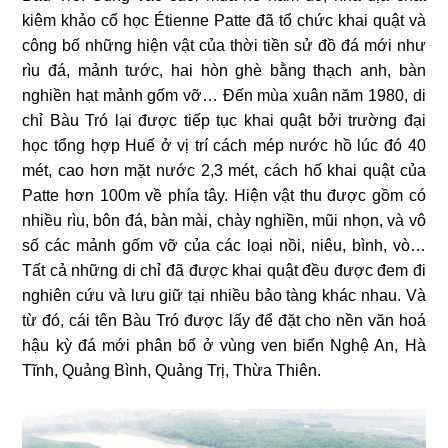
kiêm khảo cổ học Étienne Patte đã tổ chức khai quật và
công bố những hiện vật của thời tiền sử đồ đá mới như
rìu đá, mảnh tước, hai hòn ghè bằng thạch anh, bàn
nghiền hạt mảnh gốm vỡ… Đến mùa xuân năm 1980, di
chỉ Bàu Tró lại được tiếp tục khai quật bởi trường đại
học tổng hợp Huế ở vị trí cách mép nước hồ lúc đó 40
mét, cao hơn mặt nước 2,3 mét, cách hố khai quật của
Patte hơn 100m về phía tây. Hiện vật thu được gồm có
nhiều rìu, bôn đá, bàn mài, chày nghiền, mũi nhọn, và vô
số các mảnh gốm vỡ của các loại nồi, niêu, bình, vò…
Tất cả những di chỉ đã được khai quật đều được đem đi
nghiên cứu và lưu giữ tại nhiều bảo tàng khác nhau. Và
từ đó, cái tên Bàu Tró được lấy để đặt cho nền văn hoá
hậu kỳ đá mới phân bố ở vùng ven biển Nghệ An, Hà
Tĩnh, Quảng Bình, Quảng Trị, Thừa Thiên.