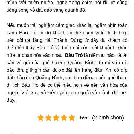
mình với thiên nhiên, nghe tiếng chim hót ríu rít cùng
tiếng sóng vỗ dạt dào vang quanh đó.
Nếu muốn trải nghiệm cảm giác khác lạ, ngắm nhìn toàn
cảnh Bàu Tró thì du khách có thể chọn vị trí thích hợp
trên đồi cát làng Hải Thành. Đứng từ đây du khách có
thể nhìn thấy Bàu Tró và biển chỉ còn một khoảnh khắc
nữa là chan hòa vào nhau.
Bàu Tró
là niềm tự hào, là tài
sản vô giá của quê hương Quảng Bình, do đó vấn đề
bảo tồn, giữ gìn cần được đặt lên hàng đầu. Khi có dịp
đặt chân đến
Quảng Bình
, các bạn đừng quên ghé thăm
di tích Bàu Tró để có thể hiểu hơn về nền văn hóa của
người Việt xưa và thêm yêu con người và mảnh đất nơi
đây.
5/5 - (2 bình chọn)