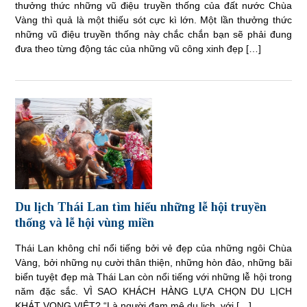
thưởng thức những vũ điệu truyền thống của đất nước Chùa
Vàng thì quả là một thiếu sót cực kì lớn. Một lần thưởng thức
những vũ điệu truyền thống này chắc chắn bạn sẽ phải đung
đưa theo từng động tác của những vũ công xinh đẹp […]
Du lịch Thái Lan tìm hiểu những lễ hội truyền
thống và lễ hội vùng miền
Thái Lan không chỉ nổi tiếng bởi vẻ đẹp của những ngôi Chùa
Vàng, bởi những nụ cười thân thiện, những hòn đảo, những bãi
biển tuyệt đẹp mà Thái Lan còn nổi tiếng với những lễ hội trong
năm đặc sắc. VÌ SAO KHÁCH HÀNG LỰA CHỌN DU LỊCH
KHÁT VỌNG VIỆT? “Là người đam mê du lịch, với […]