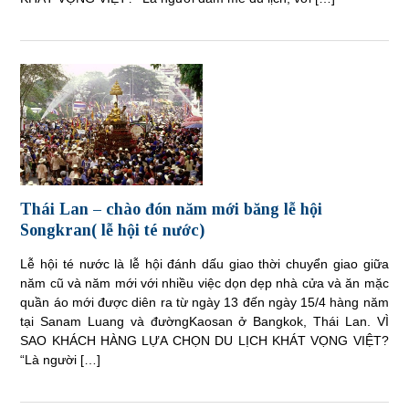
Thái Lan – chào đón năm mới băng lễ hội
Songkran( lễ hội té nước)
Lễ hội té nước là lễ hội đánh dấu giao thời chuyển giao giữa
năm cũ và năm mới với nhiều việc dọn dẹp nhà cửa và ăn mặc
quần áo mới được diên ra từ ngày 13 đến ngày 15/4 hàng năm
tại Sanam Luang và đườngKaosan ở Bangkok, Thái Lan. VÌ
SAO KHÁCH HÀNG LỰA CHỌN DU LỊCH KHÁT VỌNG VIỆT?
“Là người […]