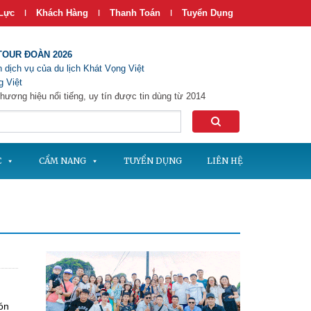
Lực
Khách Hàng
Thanh Toán
Tuyển Dụng
|
|
|
TOUR ĐOÀN 2026
 dịch vụ của du lịch Khát Vọng Việt
 Việt
hương hiệu nổi tiếng, uy tín được tin dùng từ 2014
C
CẨM NANG
TUYỂN DỤNG
LIÊN HỆ
ón