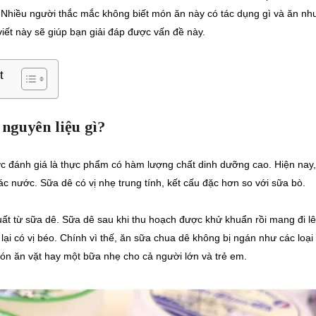
 Nhiều người thắc mắc không biết món ăn này có tác dụng gì và ăn nh
 viết này sẽ giúp bạn giải đáp được vấn đề này.
t
 nguyên liệu gì?
ợc đánh giá là thực phẩm có hàm lượng chất dinh dưỡng cao. Hiện nay,
 nước. Sữa dê có vị nhẹ trung tính, kết cấu đặc hơn so với sữa bò.
ất từ sữa dê. Sữa dê sau khi thu hoạch được khử khuẩn rồi mang đi l
ại có vị béo. Chính vì thế, ăn sữa chua dê không bị ngán như các loại
n ăn vặt hay một bữa nhẹ cho cả người lớn và trẻ em.