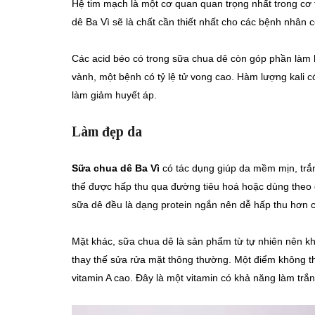
Hệ tim mạch là một cơ quan quan trọng nhất trong cơ t
dê Ba Vì sẽ là chất cần thiết nhất cho các bệnh nhân 
Các acid béo có trong sữa chua dê còn góp phần làm 
vành, một bệnh có tỷ lệ tử vong cao. Hàm lượng kali 
làm giảm huyết áp.
Làm đẹp da
Sữa chua dê Ba Vì
có tác dụng giúp da mềm mịn, tr
thể được hấp thu qua đường tiêu hoá hoặc dùng theo đ
sữa dê đều là dạng protein ngắn nên dễ hấp thu hơn c
Mặt khác, sữa chua dê là sản phẩm từ tự nhiên nên k
thay thế sửa rửa mặt thông thường. Một điểm không t
vitamin A cao. Đây là một vitamin có khả năng làm tr