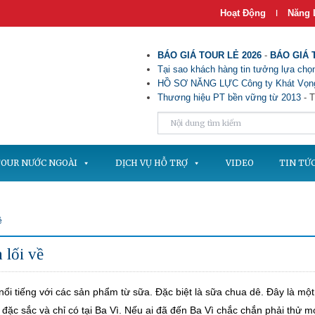
Hoạt Động
Năng 
|
BÁO GIÁ TOUR LẺ 2026
-
BÁO GIÁ 
Tại sao khách hàng tin tưởng lựa chọn
HỒ SƠ NĂNG LỰC Công ty Khát Vọng
Thương hiệu PT bền vững từ 2013
- T
OUR NƯỚC NGOÀI
DỊCH VỤ HỖ TRỢ
VIDEO
TIN TỨ
ề
 lối về
nổi tiếng với các sản phẩm từ sữa. Đặc biệt là sữa chua dê. Đây là một
đặc sắc và chỉ có tại Ba Vì. Nếu ai đã đến Ba Vì chắc chắn phải thử m