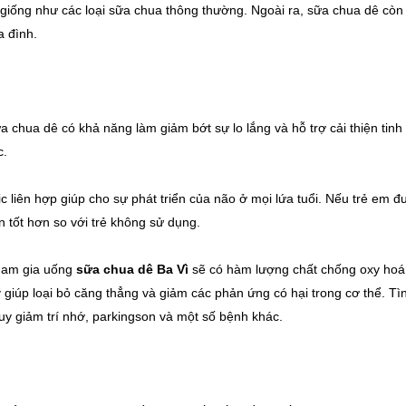
 giống như các loại sữa chua thông thường. Ngoài ra, sữa chua dê còn
a đình.
ữa chua dê có khả năng làm giảm bớt sự lo lắng và hỗ trợ cải thiện tinh
c.
c liên hợp giúp cho sự phát triển của não ở mọi lứa tuổi. Nếu trẻ em đ
 tốt hơn so với trẻ không sử dụng.
tham gia uống
sữa chua dê Ba Vì
sẽ có hàm lượng chất chống oxy hoá
giúp loại bỏ căng thẳng và giảm các phản ứng có hại trong cơ thể. Tì
uy giảm trí nhớ, parkingson và một số bệnh khác.