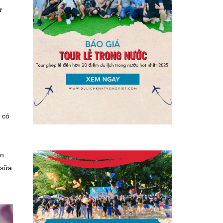
ư
 có
ên
 sữa