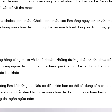
hể. Hệ này cũng là nơi cần cung cấp rất nhiều chất béo có lợi. Sữa ch
có vấn đề về tim mạch.
hạ cholessterol máu. Cholesterol máu cao làm tăng nguy cơ xơ vữa m
có trong sữa chua dê cũng giúp hệ tim mạch hoạt động ổn định hơn, gi
ắng hồng căng mượt và khoẻ khoắn. Những dưỡng chất từ sữa chua dê
ường ngoài da cũng mang lại hiệu quả khá tốt. Bởi các hợp chất tron
ác loại khác.
hông làm kích ứng da. Nếu có điều kiện bạn có thể sử dụng sữa chua 
hể không nhắc đến khi nói về sữa chua dê đó chính là có hàm lượng
ắng da, ngăn ngừa nám.