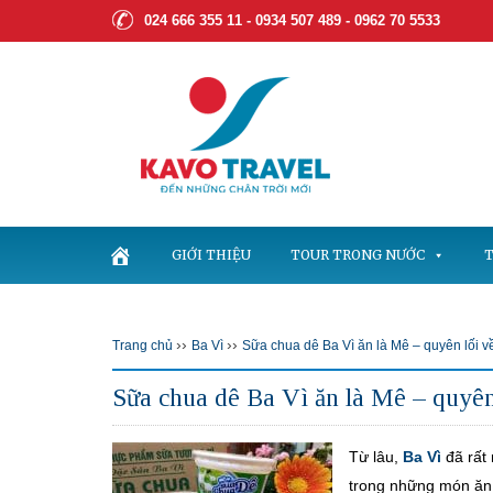
024 666 355 11 - 0934 507 489 -
0962 70 5533
GIỚI THIỆU
TOUR TRONG NƯỚC
T
››
››
Trang chủ
Ba Vì
Sữa chua dê Ba Vì ăn là Mê – quyên lối v
Sữa chua dê Ba Vì ăn là Mê – quyên
Từ lâu,
Ba Vì
đã rất 
trong những món ăn 