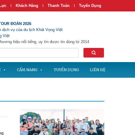
Lực
Khách Hàng
Thanh Toán
Tuyển Dụng
|
|
|
TOUR ĐOÀN 2026
 dịch vụ của du lịch Khát Vọng Việt
 Việt
hương hiệu nổi tiếng, uy tín được tin dùng từ 2014
C
CẨM NANG
TUYỂN DỤNG
LIÊN HỆ
ng