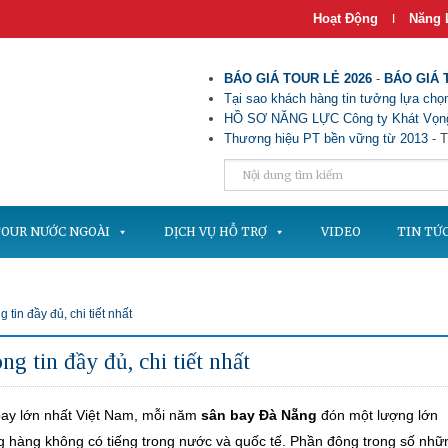
Hoạt Động
Năng 
|
BÁO GIÁ TOUR LẺ 2026
-
BÁO GIÁ 
Tại sao khách hàng tin tưởng lựa chọn
HỒ SƠ NĂNG LỰC Công ty Khát Vọng
Thương hiệu PT bền vững từ 2013
- T
OUR NƯỚC NGOÀI
DỊCH VỤ HỖ TRỢ
VIDEO
TIN TỨ
tin đầy đủ, chi tiết nhất
g tin đầy đủ, chi tiết nhất
bay lớn nhất Việt Nam, mỗi năm
sân bay Đà Nẵng
đón một lượng lớn
g hàng không có tiếng trong nước và quốc tế. Phần đông trong số nhữ