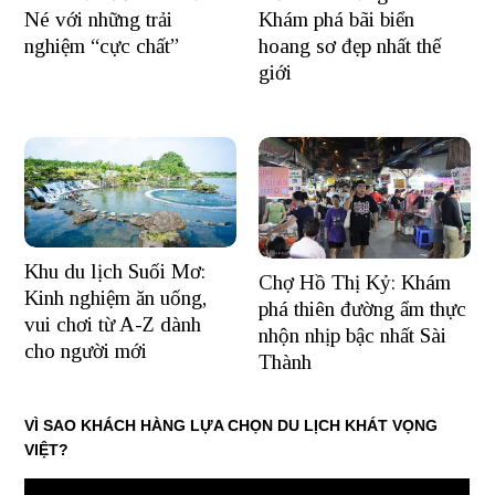
Khám phá bãi biển
Né với những trải
hoang sơ đẹp nhất thế
nghiệm “cực chất”
giới
Khu du lịch Suối Mơ:
Chợ Hồ Thị Kỷ: Khám
Kinh nghiệm ăn uống,
phá thiên đường ẩm thực
vui chơi từ A-Z dành
nhộn nhịp bậc nhất Sài
cho người mới
Thành
VÌ SAO KHÁCH HÀNG LỰA CHỌN DU LỊCH KHÁT VỌNG
VIỆT?