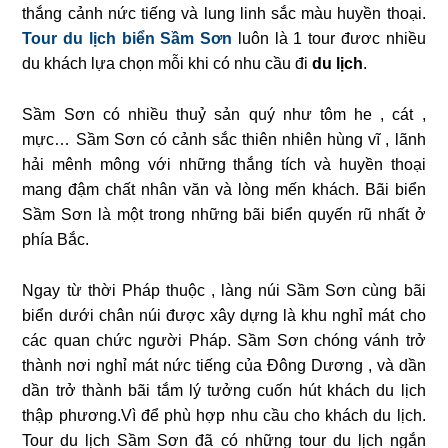
thắng cảnh nức tiếng và lung linh sắc màu huyền thoại.
Tour du lịch biển Sầm Sơn
luôn là 1 tour đươc nhiều
du khách lựa chọn mỗi khi có nhu cầu đi
du lịch
.
Sầm Sơn có nhiều thuỷ sản quý như tôm he , cát ,
mực… Sầm Sơn có cảnh sắc thiên nhiên hùng vĩ , lãnh
hải mênh mông với những thắng tích và huyền thoại
mang đậm chất nhân văn và lòng mến khách. Bãi biển
Sầm Sơn là một trong những bãi biển quyến rũ nhất ở
phía Bắc.
Ngay từ thời Pháp thuộc , làng núi Sầm Sơn cùng bãi
biển dưới chân núi được xây dựng là khu nghỉ mát cho
các quan chức người Pháp. Sầm Sơn chóng vánh trở
thành nơi nghỉ mát nức tiếng của Ðông Dương , và dần
dần trở thành bãi tắm lý tưởng cuốn hút khách du lịch
thập phương.Vì để phù hợp nhu cầu cho khách du lịch.
Tour du lịch Sầm Sơn đã có những tour du lịch ngắn