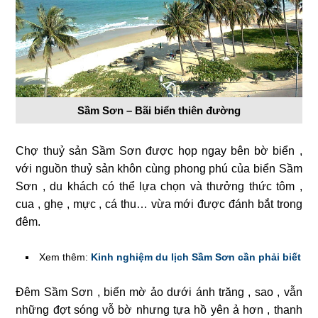
Sầm Sơn – Bãi biển thiên đường
Chợ thuỷ sản Sầm Sơn được họp ngay bên bờ biển ,
với nguồn thuỷ sản khôn cùng phong phú của biển Sầm
Sơn , du khách có thể lựa chọn và thưởng thức tôm ,
cua , ghẹ , mực , cá thu… vừa mới được đánh bắt trong
đêm.
Xem thêm:
Kinh nghiệm du lịch Sầm Sơn cần phải biết
Đêm Sầm Sơn , biển mờ ảo dưới ánh trăng , sao , vẫn
những đợt sóng vỗ bờ nhưng tựa hồ yên ả hơn , thanh