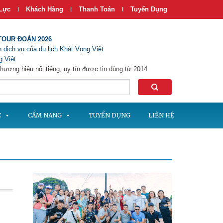
Lực
Khách Hàng
Thanh Toán
Tuyển Dụng
|
|
|
TOUR ĐOÀN 2026
 dịch vụ của du lịch Khát Vọng Việt
 Việt
hương hiệu nổi tiếng, uy tín được tin dùng từ 2014
C
CẨM NANG
TUYỂN DỤNG
LIÊN HỆ