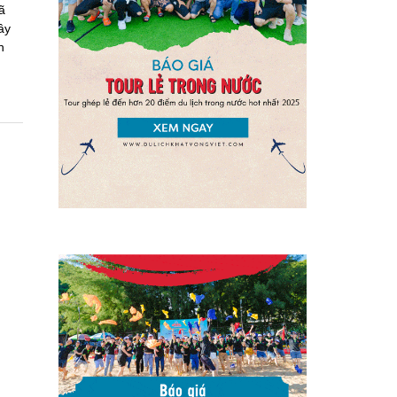
ã
ây
h