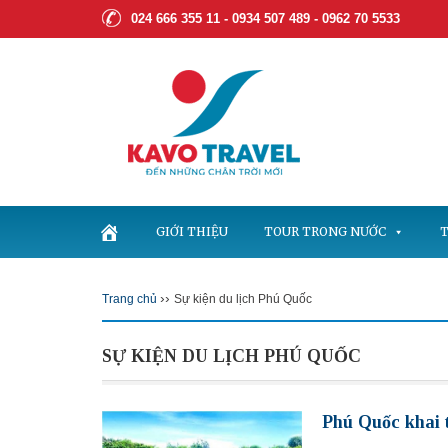
024 666 355 11 - 0934 507 489 -
0962 70 5533
GIỚI THIỆU
TOUR TRONG NƯỚC
T
››
Trang chủ
Sự kiện du lịch Phú Quốc
SỰ KIỆN DU LỊCH PHÚ QUỐC
Phú Quốc khai 