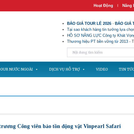
Hoạt Động
Năng 
|
BÁO GIÁ TOUR LẺ 2026
-
BÁO GIÁ 
Tại sao khách hàng tin tưởng lựa chọn
HỒ SƠ NĂNG LỰC Công ty Khát Vọng
Thương hiệu PT bền vững từ 2013
- T
OUR NƯỚC NGOÀI
DỊCH VỤ HỖ TRỢ
VIDEO
TIN TỨ
trương Công viên bảo tồn động vật Vinpearl Safari