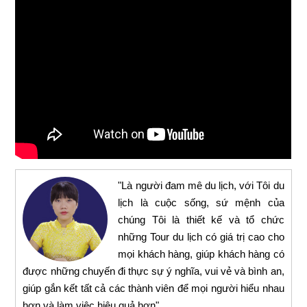
"Là người đam mê du lịch, với Tôi du
lịch là cuộc sống, sứ mệnh của
chúng Tôi là thiết kế và tổ chức
những Tour du lịch có giá trị cao cho
mọi khách hàng, giúp khách hàng có
được những chuyến đi thực sự ý nghĩa, vui vẻ và bình an,
giúp gắn kết tất cả các thành viên để mọi người hiểu nhau
hơn và làm việc hiệu quả hơn"