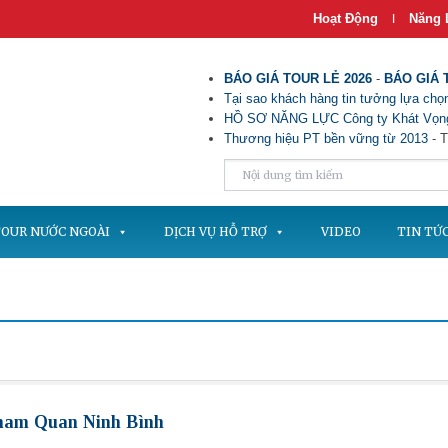
Hoạt Động
Năng 
|
BÁO GIÁ TOUR LẺ 2026
-
BÁO GIÁ 
Tại sao khách hàng tin tưởng lựa chọn
HỒ SƠ NĂNG LỰC Công ty Khát Vọng
Thương hiệu PT bền vững từ 2013
- T
OUR NƯỚC NGOÀI
DỊCH VỤ HỖ TRỢ
VIDEO
TIN TỨ
Tham Quan Ninh Bình