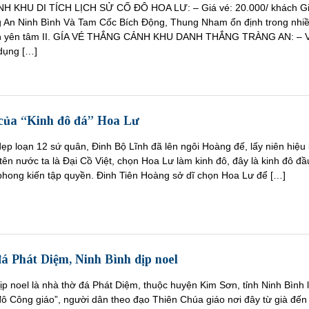
̉NH KHU DI TÍCH LỊCH SỬ CỐ ĐÔ HOA LƯ: – Giá vé: 20.000/ khách G
 An Ninh Bình Và Tam Cốc Bích Động, Thung Nham ổn định trong nhi
h yên tâm II. GÍA VÉ THẮNG CẢNH KHU DANH THẮNG TRÀNG AN: – 
dụng […]
 của “Kinh đô đá” Hoa Lư
p loạn 12 sứ quân, Đinh Bộ Lĩnh đã lên ngôi Hoàng đế, lấy niên hiệu 
tên nước ta là Đại Cồ Việt, chọn Hoa Lư làm kinh đô, đây là kinh đô đầ
phong kiến tập quyền. Đinh Tiên Hoàng sở dĩ chọn Hoa Lư để […]
á Phát Diệm, Ninh Bình dịp noel
 noel là nhà thờ đá Phát Diệm, thuộc huyện Kim Sơn, tỉnh Ninh Bình l
ô Công giáo”, người dân theo đạo Thiên Chúa giáo nơi đây từ già đến 