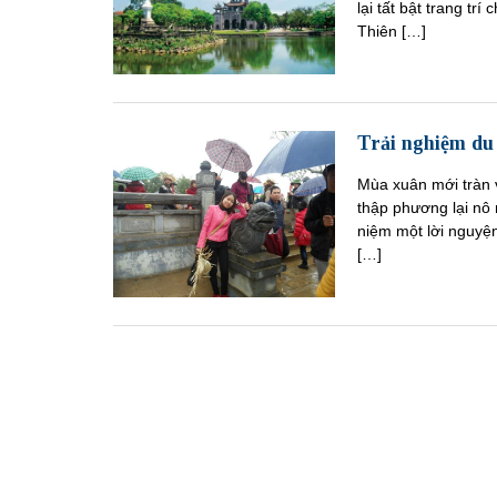
lại tất bật trang tr
Thiên […]
Trải nghiệm du 
Mùa xuân mới tràn v
thập phương lại nô 
niệm một lời nguyệ
[…]