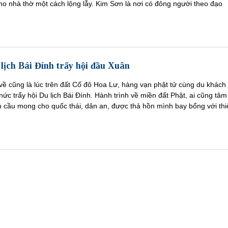
í cho nhà thờ một cách lộng lẫy. Kim Sơn là nơi có đông người theo đạo
lịch Bái Đính trẩy hội đầu Xuân
ề cũng là lúc trên đất Cố đô Hoa Lư, hàng vạn phật tử cùng du khách
nức trẩy hội Du lịch Bái Đính. Hành trình về miền đất Phật, ai cũng tâm
n cầu mong cho quốc thái, dân an, được thả hồn mình bay bổng với thi