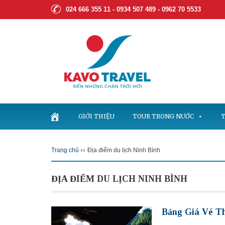
024 666 355 11 - 0934 507 489 -
0962 70 5533
GIỚI THIỆU
TOUR TRONG NƯỚC
T
››
Trang chủ
Địa điểm du lịch Ninh Bình
ĐỊA ĐIỂM DU LỊCH NINH BÌNH
Bảng Giá Vé 