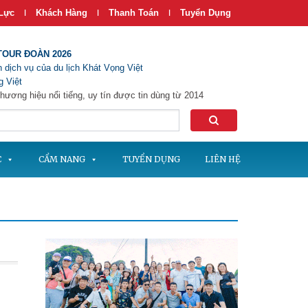
Lực
Khách Hàng
Thanh Toán
Tuyển Dụng
|
|
|
TOUR ĐOÀN 2026
 dịch vụ của du lịch Khát Vọng Việt
 Việt
hương hiệu nổi tiếng, uy tín được tin dùng từ 2014
C
CẨM NANG
TUYỂN DỤNG
LIÊN HỆ