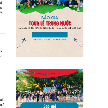
iá
ều
Vé
là
u
ại
trẻ,