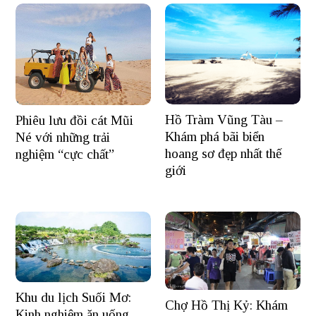
Hồ Tràm Vũng Tàu –
Phiêu lưu đồi cát Mũi
Khám phá bãi biển
Né với những trải
hoang sơ đẹp nhất thế
nghiệm “cực chất”
giới
Khu du lịch Suối Mơ:
Chợ Hồ Thị Kỷ: Khám
Kinh nghiệm ăn uống,