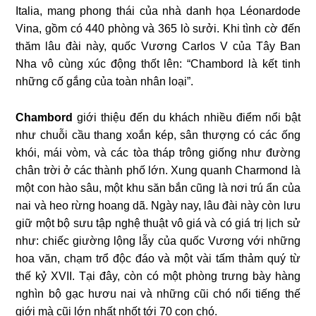
Italia, mang phong thái của nhà danh họa Léonardode
Vina, gồm có 440 phòng và 365 lò sưởi. Khi tình cờ đến
thăm lâu đài này, quốc Vương Carlos V của Tây Ban
Nha vô cùng xúc động thốt lên: “Chambord là kết tinh
những cố gắng của toàn nhân loại”.
Chambord
giới thiệu đến du khách nhiều điểm nổi bật
như chuỗi cầu thang xoắn kép, sân thượng có các ống
khói, mái vòm, và các tòa tháp trông giống như đường
chân trời ở các thành phố lớn. Xung quanh Charmond là
một con hào sâu, một khu săn bắn cũng là nơi trú ẩn của
nai và heo rừng hoang dã. Ngày nay, lâu đài này còn lưu
giữ một bộ sưu tập nghệ thuật vô giá và có giá trị lịch sử
như: chiếc giường lộng lẫy của quốc Vương với những
hoa văn, chạm trổ độc đáo và một vài tấm thảm quý từ
thế kỷ XVII. Tại đây, còn có một phòng trưng bày hàng
nghìn bộ gạc hươu nai và những cũi chó nổi tiếng thế
giới mà cũi lớn nhất nhốt tới 70 con chó.