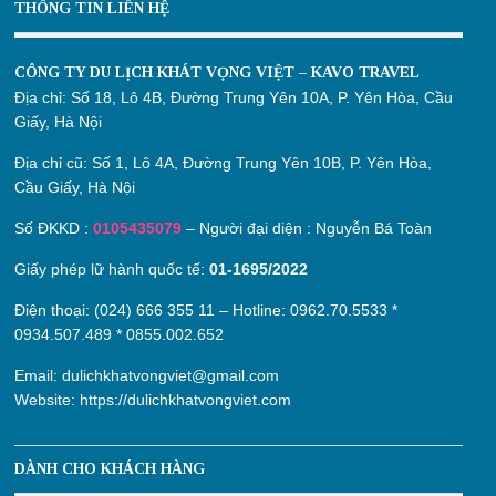
THÔNG TIN LIÊN HỆ
CÔNG TY DU LỊCH KHÁT VỌNG VIỆT – KAVO TRAVEL
Địa chỉ:
Số 18, Lô 4B, Đường Trung Yên 10A, P. Yên Hòa, Cầu
Giấy, Hà Nội
Địa chỉ cũ:
Số 1, Lô 4A, Đường Trung Yên 10B, P. Yên Hòa,
Cầu Giấy, Hà Nội
Số ĐKKD :
0105435079
– Người đại diện : Nguyễn Bá Toàn
Giấy phép lữ hành quốc tế:
01-1695/2022
Điện thoại: (024) 666 355 11 – Hotline:
0962.70.5533
*
0934.507.489
*
0855.002.652
Email:
dulichkhatvongviet@gmail.com
Website:
https://dulichkhatvongviet.com
DÀNH CHO KHÁCH HÀNG