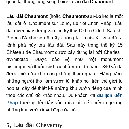
quan tại thung lũng sông Loire là
lâu đài Chaumont.
Lâu đài Chaumont
(hoặc
Chaumont-sur-Loire
) là một
lâu đài ở Chaumont-sur-Loire, Loir-et-Cher, Pháp. Lâu
đài được xây dựng vào thế kỷ thứ 10 bởi Odo I. Sau khi
Pierre d’Amboise nổi dậy chống lại Louis XI, vua đã ra
lệnh phá hủy tòa lâu đài. Sau này trong thế kỷ 15
Château de Chaumont được xây dựng lại bởi Charles I
d’Amboise. Được bảo vệ như một monument
historique và thuộc sở hữu nhà nước từ năm 1840 và đã
được mở cửa cho công chúng tham quan. Hàng năm,
những người thợ làm vườn từ khắp nơi trên thế giới tụ
họp tại đây để thiết kế những khu vườn riêng của mình
theo các chủ đề khác nhau. Du khách khi
du lịch đến
Pháp
thường tới đây vào mùa hè để chiêm ngưỡng
những khu vườn tuyệt đẹp của nó.
5, Lâu đài Cheverny