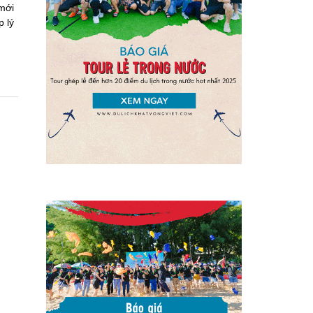
mới
p lý