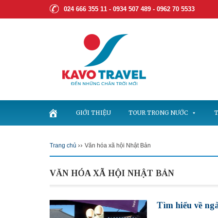
024 666 355 11 - 0934 507 489 -
0962 70 5533
GIỚI THIỆU
TOUR TRONG NƯỚC
T
››
Trang chủ
Văn hóa xã hội Nhật Bản
VĂN HÓA XÃ HỘI NHẬT BẢN
Tìm hiểu về ngà