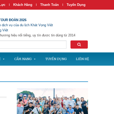
Lực
Khách Hàng
Thanh Toán
Tuyển Dụng
|
|
|
TOUR ĐOÀN 2026
 dịch vụ của du lịch Khát Vọng Việt
 Việt
hương hiệu nổi tiếng, uy tín được tin dùng từ 2014
C
CẨM NANG
TUYỂN DỤNG
LIÊN HỆ