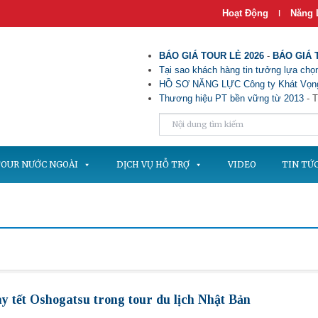
Hoạt Động
Năng 
|
BÁO GIÁ TOUR LẺ 2026
-
BÁO GIÁ 
Tại sao khách hàng tin tưởng lựa chọn
HỒ SƠ NĂNG LỰC Công ty Khát Vọng
Thương hiệu PT bền vững từ 2013
- T
OUR NƯỚC NGOÀI
DỊCH VỤ HỖ TRỢ
VIDEO
TIN TỨ
y tết Oshogatsu trong tour du lịch Nhật Bản