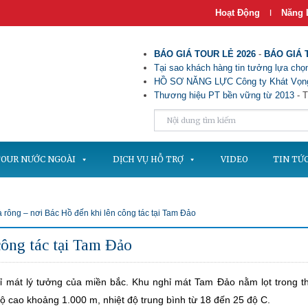
Hoạt Động
Năng 
|
BÁO GIÁ TOUR LẺ 2026
-
BÁO GIÁ 
Tại sao khách hàng tin tưởng lựa chọn
HỒ SƠ NĂNG LỰC Công ty Khát Vọng
Thương hiệu PT bền vững từ 2013
- T
OUR NƯỚC NGOÀI
DỊCH VỤ HỖ TRỢ
VIDEO
TIN TỨ
 rông – nơi Bác Hồ đến khi lên công tác tại Tam Đảo
công tác tại Tam Đảo
ỉ mát lý tưởng của miền bắc. Khu nghỉ mát Tam Đảo nằm lọt trong t
ộ cao khoảng 1.000 m, nhiệt độ trung bình từ 18 đến 25 độ C.