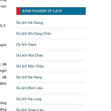
 nóc
KINH NGHIỆM DU LỊCH
Du lịch Hà Giang
ữ Z,
Du lịch Mù Cang Chải
Du lịch Sapa
hành
Du lịch Mai Châu
, đã
Du lịch Mộc Châu
nghỉ
 đã
Du lịch Na Hang
 đỉnh
Du lịch Bình Liêu
Du lịch Hạ Long
hững
iếng
Du lịch Quan Lạn