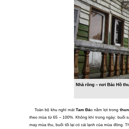
Nhà rông – nơi Bác Hồ thườ
Toàn bộ khu nghỉ mát
Tam Đả
o nằm lọt trong
thun
theo mùa từ 65 – 100%. Không khí trong ngày: buổi s
may mùa thu, buổi tối lại có cái lạnh của mùa đông. T