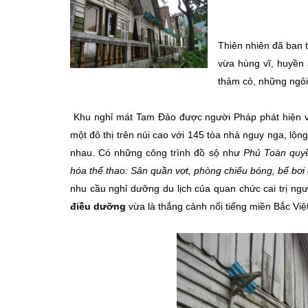
Thiên nhiên đã ban
vừa hùng vĩ, huyền 
thảm cỏ, những ngôi
Khu nghỉ mát Tam Đảo được người Pháp phát hiện v
một đô thị trên núi cao với 145 tòa nhà nguy nga, lộng 
nhau. Có những công trình đồ sộ như
Phủ Toàn quyề
hóa thể thao: Sân quần vợt, phòng chiếu bóng, bể bơ
nhu cầu nghỉ dưỡng du lịch của quan chức cai trị ngư
điều dưỡng
vừa là thắng cảnh nổi tiếng miền Bắc Việ