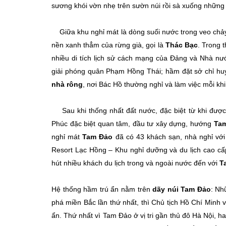
sương khói vờn nhẹ trên sườn núi rồi sà xuống những 
Giữa khu nghỉ mát là dòng suối nước trong veo chảy q
nền xanh thẳm của rừng già, gọi là
Thác Bạc
. Trong 
nhiều di tích lịch sử cách mạng của Đảng và Nhà nư
giải phóng quân Phạm Hồng Thái; hầm đặt sở chỉ hu
nhà rông
, nơi Bác Hồ thường nghỉ và làm việc mỗi khi
Sau khi thống nhất đất nước, đặc biệt từ khi được 
Phúc đặc biệt quan tâm, đầu tư xây dựng, hướng
Ta
nghỉ mát
Tam Đảo
đã có 43 khách sạn, nhà nghỉ với
Resort Lạc Hồng – Khu nghỉ dưỡng và du lịch cao cấ
hút nhiều khách du lịch trong và ngoài nước đến với
T
Hệ thống hầm trú ẩn nằm trên
dãy núi Tam Đảo
: Nh
phá miền Bắc lần thứ nhất, thì Chủ tịch Hồ Chí Min
ẩn. Thứ nhất vì Tam Đảo ở vị tri gần thủ đô Hà Nội, ha