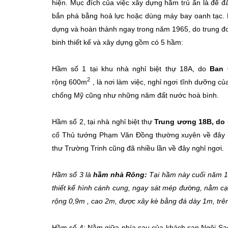
hiện. Mục đích của việc xây dựng hầm trú ẩn là để đả
bắn phá bằng hoả lực hoặc dùng máy bay oanh tạc. H
dựng và hoàn thành ngay trong năm 1965, do trung đ
binh thiết kế và xây dựng gồm có 5 hầm:
Hầm số 1 tại khu nhà nghỉ biệt thự 18A, do
Ban 
2
rộng 600m
, là nơi làm việc, nghỉ ngơi tĩnh dưỡng 
chống Mỹ cũng như những năm đất nước hoà bình.
Hầm số 2, tại nhà nghỉ biệt thự
Trung ương 18B, do 
cố Thủ tướng Phạm Văn Đồng thường xuyên về đây là
thư Trường Trinh cũng đã nhiều lần về đây nghỉ ngơi.
Hầm số 3 là
hầm nhà Rông:
Tại hầm này cuối năm 19
thiết kế hình cánh cung, ngay sát mép đường, nằm c
rộng 0,9m , cao 2m, được xây kè bằng đá dày 1m, trê
Hầm số 4: Nằm giữa phía sau của khách sạn Ngôi Sa