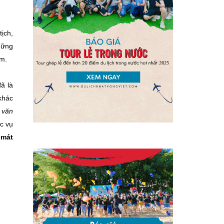
ịch,
hững
ăm.
ã là
 khác
 văn
c vụ
 mát