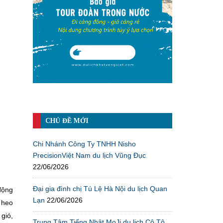
CHỦ ĐỀ MỚI
Chi Nhánh Công Ty TNHH Nisho
PrecisionViệt Nam du lịch Vũng Đục
22/06/2026
Đại gia đình chị Tú Lệ Hà Nội du lịch Quan
động
Lạn
22/06/2026
 heo
gió,
Trung Tâm Tiếng Nhật MoJi du lịch Cô Tô