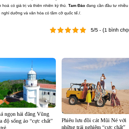
 hoá có giá trị và thiên nhiên kỳ thú.
Tam Đảo
đang cần đầu tư nhiều
 – nghỉ dưỡng và văn hóa có tầm cỡ quốc tế./.
5/5 - (1 bình chọ
á ngọn hải đăng Vũng
Phiêu lưu đồi cát Mũi Né với
a độ sống ảo “cực chất”
những trải nghiệm “cực chất”
trẻ