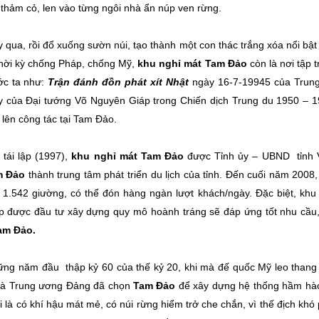
thảm cỏ, len vào từng ngôi nhà ẩn núp ven rừng.
ua, rồi đổ xuống sườn núi, tạo thành một con thác trắng xóa nổi bật 
thời kỳ chống Pháp, chống Mỹ,
khu nghỉ mát Tam Đảo
còn là nơi tập 
ớc ta như:
Trận đánh đồn phát xít Nhật
ngày 16-7-19945 của Trung
y của Đại tướng Võ Nguyên Giáp trong Chiến dịch Trung du 1950 – 1
 lên công tác tại Tam Đảo.
tái lập (1997),
khu nghỉ mát Tam Đảo
được Tỉnh ủy – UBND tỉnh 
m Đảo
thành trung tâm phát triển du lịch của tỉnh. Đến cuối năm 2008,
 1.542 giường, có thể đón hàng ngàn lượt khách/ngày. Đặc biệt, khu
p được đầu tư xây dựng quy mô hoành tráng sẽ đáp ứng tốt nhu cầu,
am Đảo.
ững năm đầu thập kỷ 60 của thế kỷ 20, khi mà đế quốc Mỹ leo thang
h và Trung ương Đảng đã chọn
Tam Đảo
để xây dựng hệ thống hầm hào
i là có khí hậu mát mẻ, có núi rừng hiểm trở che chắn, vì thế địch khó