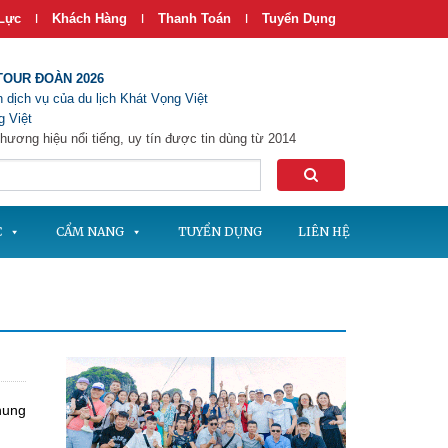
Lực
Khách Hàng
Thanh Toán
Tuyển Dụng
|
|
|
TOUR ĐOÀN 2026
 dịch vụ của du lịch Khát Vọng Việt
 Việt
hương hiệu nổi tiếng, uy tín được tin dùng từ 2014
C
CẨM NANG
TUYỂN DỤNG
LIÊN HỆ
hung