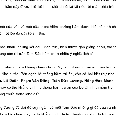
hầm này được thiết kế hình chữ chi đi lại lắt néo, bí mật, phía trên
một cửa vào và một cửa thoát hiểm, đường hầm được thiết kế hình ch
ủ một lớp đá dày từ 7 – 8m.
khác nhau, nhưng kết cấu, kiến trúc, kích thước gần giống nhau, tạo t
rung tâm thị trấn Tam Đảo hàm chứa nhiều ý nghĩa lịch sử.
ng những năm kháng chiến chống Mỹ là một nơi trú ẩn an toàn bí mật
 Nhà nước. Bên cạnh hệ thống hầm trú ẩn, còn có hai biệt thự nhà 
h, Lê Duẩn, Phạm Văn Đồng, Trần Đức Lương, Nông Đức Mạnh
…
ì vậy có thể khẳng định hệ thống hầm trú ẩn của Bộ Chính trị nằm trên
ng chiến trong lòng đất.
ặng đường đủ dài để suy ngẫm về một Tam Đảo những gì đã qua và n
Tam Đảo
hôm nay đã tự khẳng định để trở thành một khu du lịch nổi t