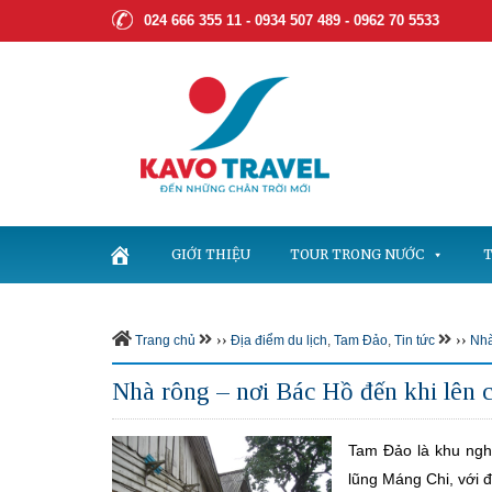
024 666 355 11 - 0934 507 489 -
0962 70 5533
GIỚI THIỆU
TOUR TRONG NƯỚC
T
››
››
Trang chủ
Địa điểm du lịch
,
Tam Đảo
,
Tin tức
Nhà
Nhà rông – nơi Bác Hồ đến khi lên 
Tam Đảo là khu ngh
lũng Máng Chi, với đ