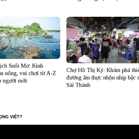
ịch Suối Mơ: Kinh
Chợ Hồ Thị Kỷ: Khám phá thi
n uống, vui chơi từ A-Z
đường ẩm thực nhộn nhịp bậc 
o người mới
Sài Thành
ỌNG VIỆT?