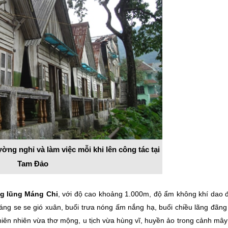
ng nghỉ và làm việc mỗi khi lên công tác tại
Tam Đảo
g lũng Máng Chi
, với độ cao khoảng 1.000m, độ ẩm không khí dao 
áng se se gió xuân, buổi trưa nóng ấm nắng hạ, buổi chiều lãng đãng
hiên nhiên vừa thơ mộng, u tịch vừa hùng vĩ, huyền ảo trong cảnh mây 