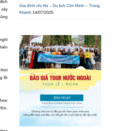
địch
Gia đình chị Hà – Du lịch Côn Minh – Trùng
 xây
Khánh
14/07/2025
Công
nghỉ
hiến
thời
g Bí
được
26m,
ường