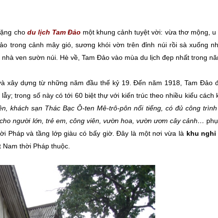
 tặng cho
du lịch Tam Đảo
một khung cảnh tuyệt vời: vừa thơ mộng, u t
ảo trong cảnh mây gió, sương khói vờn trên đỉnh núi rồi sà xuống n
 nhà ven sườn núi. Hè về, Tam Đảo vào mùa du lịch đẹp nhất trong n
à xây dựng từ những năm đầu thế kỷ 19. Đến năm 1918, Tam Đảo đ
lẫy; trong số này có tới 60 biệt thự với kiến trúc theo nhiều kiểu cách
n, khách sạn Thác Bạc Ô-ten Mê-trô-pôn nổi tiếng, có đủ công trình
i cho người lớn, trẻ em, công viên, vườn hoa, vườn ươm cây cảnh…
phụ
ời Pháp và tầng lớp giàu có bấy giờ. Đây là một nơi vừa là
khu nghỉ
t Nam thời Pháp thuộc.