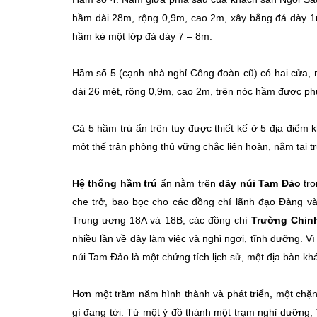
hầm dài 28m, rộng 0,9m, cao 2m, xây bằng đá dày 1m, 
hầm kè một lớp đá dày 7 – 8m.
Hầm số 5 (cạnh nhà nghỉ Công đoàn cũ) có hai cửa, 
dài 26 mét, rộng 0,9m, cao 2m, trên nóc hầm được ph
Cả 5 hầm trú ẩn trên tuy được thiết kế ở 5 địa điểm 
một thế trận phòng thủ vững chắc liên hoàn, nằm tại t
Hệ thống hầm trú
ẩn nằm trên
dãy núi Tam Đảo
tro
che trở, bao bọc cho các đồng chí lãnh đạo Đảng và
Trung ương 18A và 18B, các đồng chí
Trường Chin
nhiều lần về đây làm việc và nghỉ ngơi, tĩnh dưỡng. V
núi Tam Đảo là một chứng tích lịch sử, một địa bàn khá
Hơn một trăm năm hình thành và phát triển, một ch
gì đang tới. Từ một ý đồ thành một trạm nghỉ dưỡng,