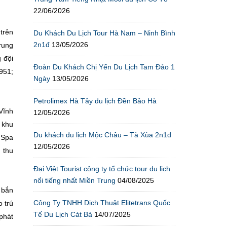
22/06/2026
trên
Du Khách Du Lịch Tour Hà Nam – Ninh Bình
2n1đ
13/05/2026
trung
 đội
Đoàn Du Khách Chị Yến Du Lịch Tam Đảo 1
951;
Ngày
13/05/2026
Petrolimex Hà Tây du lịch Đền Bảo Hà
Vĩnh
12/05/2026
 khu
Du khách du lịch Mộc Châu – Tà Xùa 2n1đ
 Spa
12/05/2026
 thu
Đại Việt Tourist công ty tổ chức tour du lịch
nổi tiếng nhất Miền Trung
04/08/2025
 bắn
Công Ty TNHH Dịch Thuật Elitetrans Quốc
 trú
Tế Du Lịch Cát Bà
14/07/2025
 phát