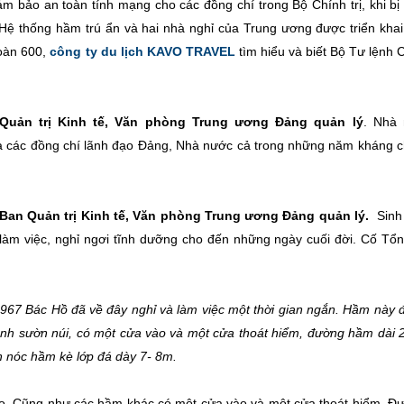
m bảo an toàn tính mạng cho các đồng chí trong Bộ Chính trị, khi bị 
ệ thống hầm trú ẩn và hai nhà nghỉ của Trung ương được triển khai
oàn 600,
công ty du lịch KAVO TRAVEL
tìm hiểu và biết Bộ Tư lệnh 
Quản trị Kinh tế, Văn phòng Trung ương Đảng quản lý
. Nhà 
của các đồng chí lãnh đạo Đảng, Nhà nước cả trong những năm kháng c
Ban Quản trị Kinh tế, Văn phòng Trung ương Đảng quản lý.
Sinh 
m việc, nghỉ ngơi tĩnh dưỡng cho đến những ngày cuối đời. Cố Tổn
67 Bác Hồ đã về đây nghỉ và làm việc một thời gian ngắn. Hầm này 
ạnh sườn núi, có một cửa vào và một cửa thoát hiểm, đường hầm dài 
n nóc hầm kè lớp đá dày 7- 8m.
o. Cũng như các hầm khác có một cửa vào và một cửa thoát hiểm. Đ