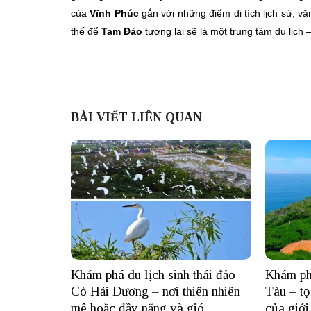
của
Vĩnh Phúc
gắn với những điểm di tích lịch sử, văn
thế để
Tam Đảo
tương lai sẽ là một trung tâm du lịch
BÀI VIẾT LIÊN QUAN
Khám phá du lịch sinh thái đảo
Khám ph
Cò Hải Dương – nơi thiên nhiên
Tàu – tọ
mê hoặc đầy nắng và gió
của giới 