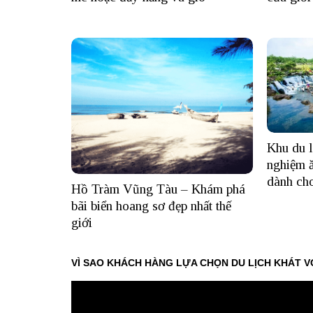
Khu du l
nghiệm ă
dành ch
Hồ Tràm Vũng Tàu – Khám phá
bãi biển hoang sơ đẹp nhất thế
giới
VÌ SAO KHÁCH HÀNG LỰA CHỌN DU LỊCH KHÁT V