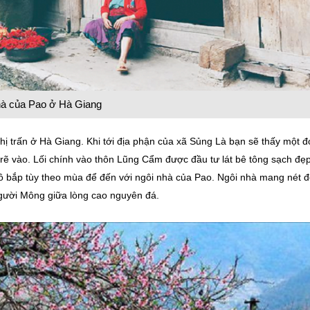
à của Pao ở Hà Giang
hị trấn ở Hà Giang. Khi tới địa phận của xã Sủng Là bạn sẽ thấy một 
ẽ vào. Lối chính vào thôn Lũng Cẩm được đầu tư lát bê tông sạch đẹ
ô bắp tùy theo mùa để đến với ngôi nhà của Pao. Ngôi nhà mang nét 
gười Mông giữa lòng cao nguyên đá.