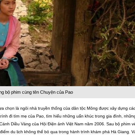
ong bộ phim cùng tên Chuyện của Pao
ựa chọn là ngôi nhà truyền thống của dân tộc Mông được xây dựng cá
ình đi tìm mẹ của Pao, tìm hiểu những uẩn khúc trong gia đình, nhữn
i Cánh Diều Vàng của Hội Điện ảnh Việt Nam năm 2006. Sau bộ phim v
 điểm du lịch không thể bỏ qua trong hành trình khám phá Hà Giang. V