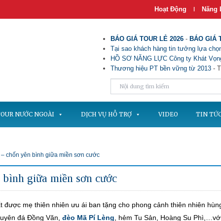
Hoạt Động
Năng 
|
BÁO GIÁ TOUR LẺ 2026
-
BÁO GIÁ 
Tại sao khách hàng tin tưởng lựa chọn
HỒ SƠ NĂNG LỰC Công ty Khát Vọng
Thương hiệu PT bền vững từ 2013
- T
OUR NƯỚC NGOÀI
DỊCH VỤ HỖ TRỢ
VIDEO
TIN TỨ
– chốn yên bình giữa miền sơn cước
 bình giữa miền sơn cước
 được mẹ thiên nhiên ưu ái ban tặng cho phong cảnh thiên nhiên hùng
guyên đá Đồng Văn,
đèo Mã Pí Lèng
, hẻm Tu Sản, Hoàng Su Phì,…vớ