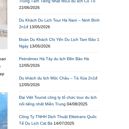
Trung Tâm Tiếng Nhật MoJi du lịch Cô Tô
22/06/2026
Du Khách Du Lịch Tour Hà Nam – Ninh Bình
2n1đ
13/05/2026
Đoàn Du Khách Chị Yến Du Lịch Tam Đảo 1
Ngày
13/05/2026
Petrolimex Hà Tây du lịch Đền Bảo Hà
đoạn
12/05/2026
p
đẹp
Du khách du lịch Mộc Châu – Tà Xùa 2n1đ
12/05/2026
Đại Việt Tourist công ty tổ chức tour du lịch
nổi tiếng nhất Miền Trung
04/08/2025
Công Ty TNHH Dịch Thuật Elitetrans Quốc
Tế Du Lịch Cát Bà
14/07/2025