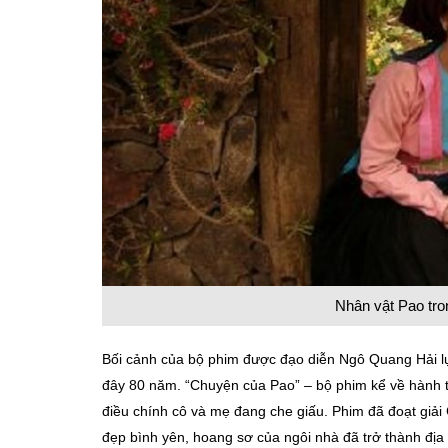
Nhân vật Pao tr
Bối cảnh của bộ phim được đạo diễn Ngô Quang Hải l
đây 80 năm. “Chuyện của Pao” – bộ phim kể về hành tr
điều chính cô và mẹ đang che giấu. Phim đã đoạt giả
đẹp bình yên, hoang sơ của ngôi nhà đã trở thành địa