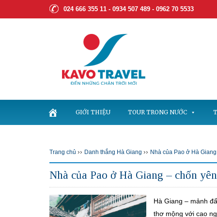
024 666 355 11 - 0934 507 489 -
0962 70 5533
GIỚI THIỆU
TOUR TRONG NƯỚC
T
››
››
Trang chủ
Danh thắng Hà Giang
Nhà của Pao ở Hà Giang 
Nhà của Pao ở Hà Giang – chốn yên
Hà Giang – mảnh đất
thơ mộng với cao n