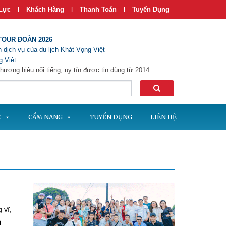
Lực
Khách Hàng
Thanh Toán
Tuyển Dụng
|
|
|
TOUR ĐOÀN 2026
 dịch vụ của du lịch Khát Vọng Việt
 Việt
hương hiệu nổi tiếng, uy tín được tin dùng từ 2014
C
CẨM NANG
TUYỂN DỤNG
LIÊN HỆ
 vĩ,
i