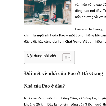
văn hóa vùng cao độ
đồng bào nơi đây. T
bốn phương về với m
Đến với Hà Giang, m
chính là
ngôi nhà của Pao
– một trong những bối cản
đặc biệt, hãy cùng
du lịch Khát Vọng Việt
tìm hiểu n
Nội dung bài viết
Đôi nét về nhà của Pao ở Hà Giang
Nhà của Pao ở đâu?
Nhà của Pao thuộc thôn Lũng Cẩm, xã Sủng Là, huyện 
khoảng 25 km. Đây là nơi sinh sống của 3 tộc người t