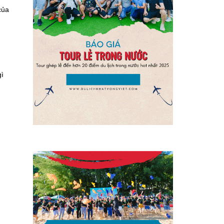
của
gì