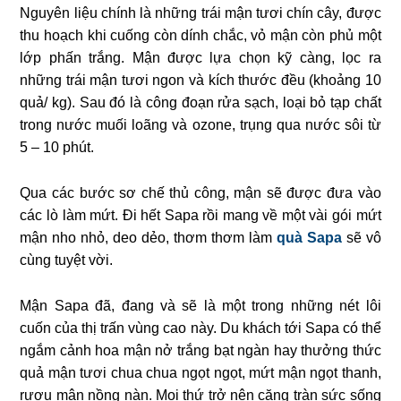
Nguyên liệu chính là những trái mận tươi chín cây, được
thu hoạch khi cuống còn dính chắc, vỏ mận còn phủ một
lớp phấn trắng. Mận được lựa chọn kỹ càng, lọc ra
những trái mận tươi ngon và kích thước đều (khoảng 10
quả/ kg). Sau đó là công đoạn rửa sạch, loại bỏ tạp chất
trong nước muối loãng và ozone, trụng qua nước sôi từ
5 – 10 phút.
Qua các bước sơ chế thủ công, mận sẽ được đưa vào
các lò làm mứt. Đi hết Sapa rồi mang về một vài gói mứt
mận nho nhỏ, deo dẻo, thơm thơm làm
quà Sapa
sẽ vô
cùng tuyệt vời.
Mận Sapa đã, đang và sẽ là một trong những nét lôi
cuốn của thị trấn vùng cao này. Du khách tới Sapa có thể
ngắm cảnh hoa mận nở trắng bạt ngàn hay thưởng thức
quả mận tươi chua chua ngọt ngọt, mứt mận ngọt thanh,
rượu mận nồng nàn. Mọi thứ trở nên căng tràn sức sống