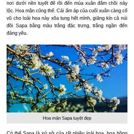
nơi dưới nền tuyết để rồi đến mùa xuân đâm chồi nảy
lộc. Hoa mận cũng thế. Cái ấm áp của cuối xuân càng cổ
vũ cho loài hoa này xõa tung hết mình, giăng kín cả núi
đồi Sapa bằng màu trắng đặc trưng, trắng ngần đến
đáng yêu.
Hoa mận Sapa tuyệt đẹp
Có thể Sapa là xứ sở của rất nhiều loài hoa, hoa hồng