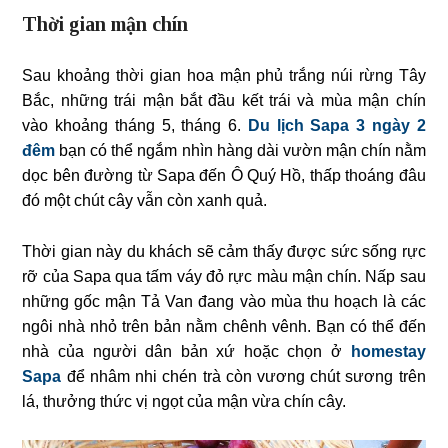
Thời gian mận chín
Sau khoảng thời gian hoa mận phủ trắng núi rừng Tây
Bắc, những trái mận bắt đầu kết trái và mùa mận chín
vào khoảng tháng 5, tháng 6.
Du lịch Sapa 3 ngày 2
đêm
bạn có thể ngắm nhìn hàng dài vườn mận chín nằm
dọc bên đường từ Sapa đến Ô Quý Hồ, thấp thoáng đâu
đó một chút cây vẫn còn xanh quả.
Thời gian này du khách sẽ cảm thấy được sức sống rực
rỡ của Sapa qua tấm váy đỏ rực màu mận chín. Nấp sau
những gốc mận Tả Van đang vào mùa thu hoạch là các
ngôi nhà nhỏ trên bản nằm chênh vênh. Bạn có thể đến
nhà của người dân bản xứ hoặc chọn ở
homestay
Sapa
để nhâm nhi chén trà còn vương chút sương trên
lá, thưởng thức vị ngọt của mận vừa chín cây.