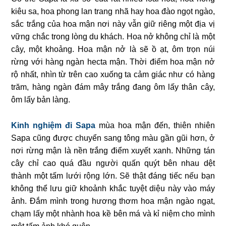
kiêu sa, hoa phong lan trang nhã hay hoa đào ngọt ngào,
sắc trắng của hoa mận nơi này vẫn giữ riêng một địa vị
vững chắc trong lòng du khách. Hoa nở không chỉ là một
cây, một khoảng. Hoa mận nở là sẽ ồ ạt, ôm trọn núi
rừng với hàng ngàn hecta mận. Thời điểm hoa mận nở
rộ nhất, nhìn từ trên cao xuống ta cảm giác như có hàng
trăm, hàng ngàn đám mây trắng đang ôm lấy thân cây,
ôm lấy bản làng.
Kinh nghiệm đi Sapa
mùa hoa mận đến, thiên nhiên
Sapa cũng được chuyển sang tông màu gần gũi hơn, ở
nơi rừng mận là nền trắng điểm xuyết xanh. Những tán
cây chỉ cao quá đầu người quấn quýt bên nhau dệt
thành một tấm lưới rộng lớn. Sẽ thật đáng tiếc nếu bạn
không thể lưu giữ khoảnh khắc tuyệt diệu này vào máy
ảnh. Đắm mình trong hương thơm hoa mận ngào ngạt,
chạm lấy một nhành hoa kề bên má và kỉ niệm cho mình