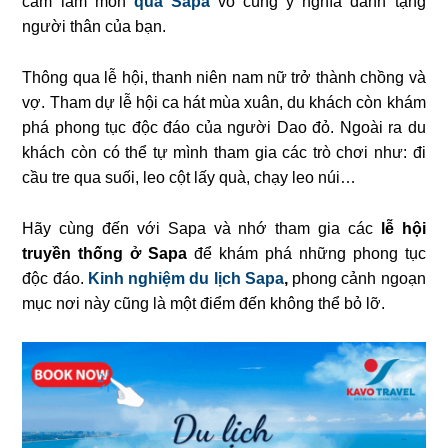
cẩm làm món
quà Sapa
vô cùng ý nghĩa dành tặng
người thân của bạn.
Thông qua lễ hội, thanh niên nam nữ trở thành chồng và
vợ. Tham dự lễ hội ca hát mùa xuân, du khách còn khám
phá phong tục độc đáo của người Dao đỏ. Ngoài ra du
khách còn có thể tự mình tham gia các trò chơi như: đi
cầu tre qua suối, leo cột lấy quà, chạy leo núi…
Hãy cùng đến với Sapa và nhớ tham gia các
lễ hội
truyền
thống
ở Sapa
để khám phá những phong tục
độc đáo.
Kinh nghiệm du lịch Sapa
,
phong cảnh ngoạn
mục nơi này cũng là một điểm đến không thể bỏ lỡ.