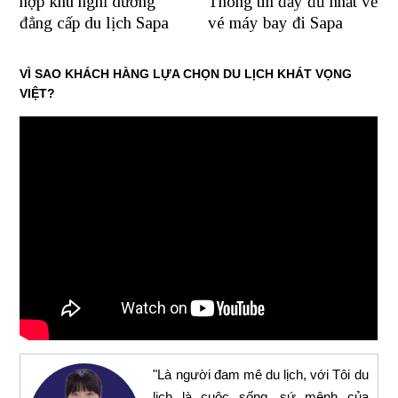
hợp khu nghỉ dưỡng
Thông tin đầy đủ nhất về
đẳng cấp du lịch Sapa
vé máy bay đi Sapa
VÌ SAO KHÁCH HÀNG LỰA CHỌN DU LỊCH KHÁT VỌNG
VIỆT?
"Là người đam mê du lịch, với Tôi du
lịch là cuộc sống, sứ mệnh của