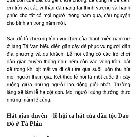
quả còn của các cô gái chưa chồng. Lễ cúng là để cảm
ơn trời và các vị thần đã mang lại thịnh vượng và hạnh
phúc cho tất cả mọi người trong năm qua, cầu nguyện
cho bình an trong năm mới.
Sau đó là chương trình vui chơi của thanh niên nam nữ
ở làng Tả Van biểu diễn gần cây để phục vụ người dân
địa phương và du khách. Lễ hội cũng có các trò chơi
dân gian truyền thống như ném còn vào vòng tròn, bắt
dê trong khi bịt mắt và đi cầu tre qua suối luôn thu hút
mọi người tham gia. Kết thúc lễ hội là một cuộc thi cày
ruộng giữa những người lao động giỏi nhất. Trưởng
làng sẽ làm lễ hạ cột còn. Mọi người cùng thưởng thức
những mâm lễ cúng.
Hát giao duyên – lễ hội ca hát của dân tộc Dao
Đỏ ở Tả Phìn