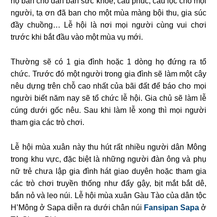
hộ ban cho dân bản sức khỏe, cầu phúc, cầu lộc cho mọi
người, tạ ơn đã ban cho một mùa màng bội thu, gia súc
đầy chuồng… Lễ hội là nơi mọi người cùng vui chơi
trước khi bắt đầu vào một mùa vụ mới.
Thường sẽ có 1 gia đình hoặc 1 dòng họ đứng ra tổ
chức. Trước đó một người trong gia đình sẽ làm một cây
nêu dựng trên chỗ cao nhất của bãi đất để báo cho mọi
người biết năm nay sẽ tổ chức lễ hội. Gia chủ sẽ làm lễ
cúng dưới gốc nêu. Sau khi làm lễ xong thì mọi người
tham gia các trò chơi.
Lễ hội mùa xuân này thu hút rất nhiều người dân Mông
trong khu vực, đặc biệt là những người đàn ông và phụ
nữ trẻ chưa lập gia đình hát giao duyên hoặc tham gia
các trò chơi truyền thống như đẩy gậy, bịt mắt bắt dê,
bắn nỏ và leo núi. Lễ hội mùa xuân Gàu Tào của dân tộc
H’Mông ở Sapa diễn ra dưới chân núi
Fansipan Sapa
ở