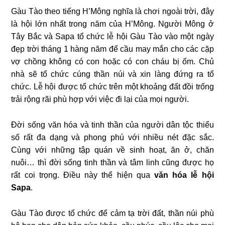
Gàu Tào theo tiếng H’Mông nghĩa là chơi ngoài trời, đây
là hội lớn nhất trong năm của H’Mông. Người Mông ở
Tây Bắc và Sapa tổ chức lễ hội Gàu Tào vào một ngày
đẹp trời tháng 1 hàng năm để cầu may mắn cho các cặp
vợ chồng không có con hoặc có con cháu bị ốm. Chủ
nhà sẽ tổ chức cúng thần núi và xin làng đứng ra tổ
chức. Lễ hội được tổ chức trên một khoảng đất đồi trống
trải rộng rãi phù hợp với việc đi lại của mọi người.
Đời sống văn hóa và tinh thần của người dân tộc thiểu
số rất đa dạng và phong phú với nhiều nét đặc sắc.
Cùng với những tập quán về sinh hoạt, ăn ở, chăn
nuôi… thì đời sống tinh thần và tâm linh cũng được họ
rất coi trọng. Điều này thể hiện qua
văn hóa lễ hội
Sapa
.
Gàu Tào được tổ chức để cảm tạ trời đất, thần núi phù