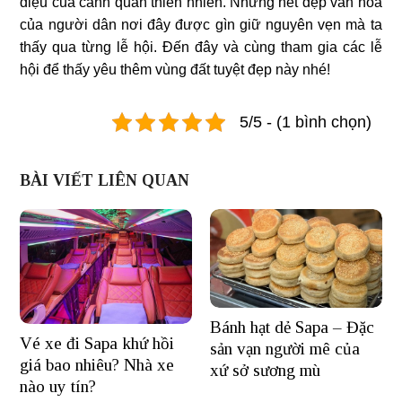
diệu của cảnh quan thiên nhiên. Những nét đẹp văn hóa
của người dân nơi đây được gìn giữ nguyên vẹn mà ta
thấy qua từng lễ hội. Đến đây và cùng tham gia các lễ
hội để thấy yêu thêm vùng đất tuyệt đẹp này nhé!
5/5 - (1 bình chọn)
BÀI VIẾT LIÊN QUAN
Bánh hạt dẻ Sapa – Đặc
Vé xe đi Sapa khứ hồi
sản vạn người mê của
giá bao nhiêu? Nhà xe
xứ sở sương mù
nào uy tín?