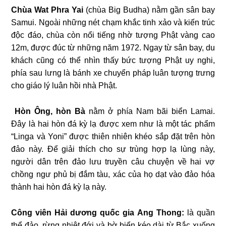
Chùa Wat Phra Yai
(chùa Big Budha) nằm gần sân bay
Samui. Ngoài những nét chạm khắc tinh xảo và kiến trúc
độc đáo, chùa còn nổi tiếng nhờ tượng Phật vàng cao
12m, được đúc từ những năm 1972. Ngay từ sân bay, du
khách cũng có thể nhìn thấy bức tượng Phật uy nghi,
phía sau lưng là bánh xe chuyển pháp luân tượng trưng
cho giáo lý luân hồi nhà Phật.
Hòn Ông, hòn Bà
nằm ở phía Nam bãi biển Lamai.
Đây là hai hòn đá kỳ lạ được xem như là một tác phẩm
“Linga và Yoni” được thiên nhiên khéo sắp đặt trên hòn
đảo này. Để giải thích cho sự trùng hợp lạ lùng này,
người dân trên đảo lưu truyền câu chuyện về hai vợ
chồng ngư phủ bị đắm tàu, xác của họ dạt vào đảo hóa
thành hai hòn đá kỳ lạ này.
Công viên Hải dương quốc gia Ang Thong:
là quần
thể đảo, rừng nhiệt đới và bờ biển kéo dài từ Bắc xuống