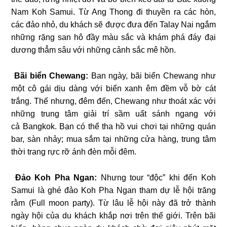
Nam Koh Samui. Từ Ang Thong đi thuyền ra các hòn,
các đảo nhỏ, du khách sẽ được đưa đến Talay Nai ngắm
những rặng san hô đầy màu sắc và khám phá đáy đại
dương thẳm sâu với những cảnh sắc mê hồn.
Bãi biển Chewang:
Ban ngày, bãi biển Chewang như
một cô gái dịu dàng với biển xanh êm đềm vỗ bờ cát
trắng. Thế nhưng, đêm đến, Chewang như thoát xác với
những trung tâm giải trí sầm uất sánh ngang với
cả Bangkok. Bạn có thể tha hồ vui chơi tại những quán
bar, sàn nhảy; mua sắm tại những cửa hàng, trung tâm
thời trang rực rỡ ánh đèn mỗi đêm.
Đảo Koh Pha Ngan:
Nhưng tour “độc” khi đến Koh
Samui là ghé đảo Koh Pha Ngan tham dự lễ hội trăng
rằm (Full moon party). Từ lâu lễ hội này đã trở thành
ngày hội của du khách khắp nơi trên thế giới. Trên bãi