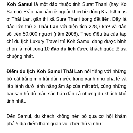
Koh Samui
là một đảo thuộc tỉnh Surat Thani (hay Ko
Samui). Đảo này nằm ở ngoài khơi bờ đông Kra Isthmus
ở Thái Lan, gần thị xã Sura Thani trong đất liền. Đây là
đảo lớn thứ 3
Thái Lan
với diện tích 228,7 km² và dân
số trên 50.000 người (năm 2008). Theo điều tra của tạp
chí du lịch Luxury Travel thì Koh Samui đang được bình
chọn là một trong 10
đảo du lịch
được khách quốc tế ưa
chuộng nhất.
Điểm du lịch Koh Samui Thái Lan
nổi tiếng với những
bờ cát trắng mịn trải dài, nước trong xanh như pha lê và
lấp lánh dưới ánh nắng ấm áp của mặt trời, cùng những
bãi san hô đủ màu sắc hấp dẫn cả những du khách khó
tính nhất.
Đến Samui, du khách không nên bỏ qua cơ hội khám
phá 5 địa điểm tham quan vui chơi thú vị như: