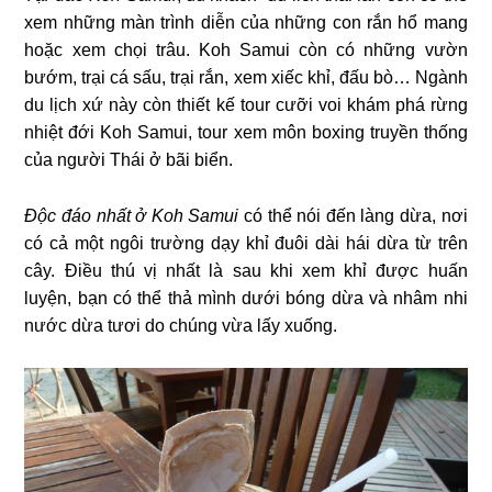
xem những màn trình diễn của những con rắn hổ mang
hoặc xem chọi trâu. Koh Samui còn có những vườn
bướm, trại cá sấu, trại rắn, xem xiếc khỉ, đấu bò… Ngành
du lịch xứ này còn thiết kế tour cưỡi voi khám phá rừng
nhiệt đới Koh Samui, tour xem môn boxing truyền thống
của người Thái ở bãi biển.
Độc đáo nhất ở Koh Samui
có thể nói đến làng dừa, nơi
có cả một ngôi trường dạy khỉ đuôi dài hái dừa từ trên
cây. Điều thú vị nhất là sau khi xem khỉ được huấn
luyện, bạn có thể thả mình dưới bóng dừa và nhâm nhi
nước dừa tươi do chúng vừa lấy xuống.