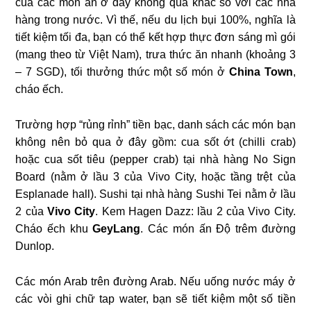
của các món ăn ở đây không quá khác so với các nhà
hàng trong nước. Vì thế, nếu du lịch bụi 100%, nghĩa là
tiết kiệm tối đa, bạn có thể kết hợp thực đơn sáng mì gói
(mang theo từ Việt Nam), trưa thức ăn nhanh (khoảng 3
– 7 SGD), tối thưởng thức một số món ở
China Town
,
cháo ếch.
Trường hợp “rủng rỉnh” tiền bạc, danh sách các món bạn
không nên bỏ qua ở đây gồm: cua sốt ớt (chilli crab)
hoặc cua sốt tiêu (pepper crab) tại nhà hàng No Sign
Board (nằm ở lầu 3 của Vivo City, hoặc tầng trệt của
Esplanade hall). Sushi tại nhà hàng Sushi Tei nằm ở lầu
2 của
Vivo City
. Kem Hagen Dazz: lầu 2 của Vivo City.
Cháo ếch khu
GeyLang
. Các món ấn Độ trêm đường
Dunlop.
Các món Arab trên đường Arab. Nếu uống nước máy ở
các vòi ghi chữ tap water, bạn sẽ tiết kiệm một số tiền