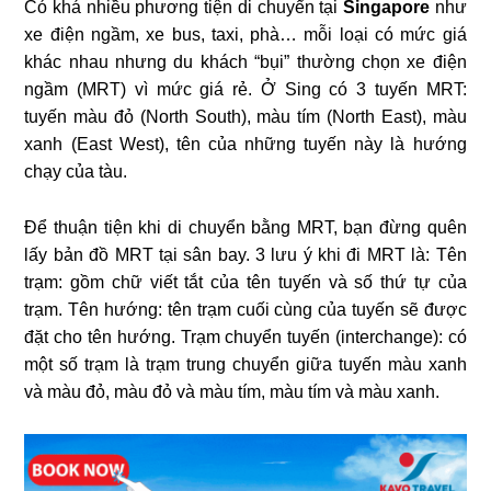
Có khá nhiều phương tiện di chuyển tại
Singapore
như
xe điện ngầm, xe bus, taxi, phà… mỗi loại có mức giá
khác nhau nhưng du khách “bụi” thường chọn xe điện
ngầm (MRT) vì mức giá rẻ. Ở Sing có 3 tuyến MRT:
tuyến màu đỏ (North South), màu tím (North East), màu
xanh (East West), tên của những tuyến này là hướng
chạy của tàu.
Để thuận tiện khi di chuyển bằng MRT, bạn đừng quên
lấy bản đồ MRT tại sân bay. 3 lưu ý khi đi MRT là: Tên
trạm: gồm chữ viết tắt của tên tuyến và số thứ tự của
trạm. Tên hướng: tên trạm cuối cùng của tuyến sẽ được
đặt cho tên hướng. Trạm chuyển tuyến (interchange): có
một số trạm là trạm trung chuyển giữa tuyến màu xanh
và màu đỏ, màu đỏ và màu tím, màu tím và màu xanh.