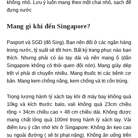
không nhỏ. Lưu ý luôn mang theo một chai nhỏ, sạch để
đựng nước
Mang gì khi đến Singapore?
Pasport và SGD (đô Sing). Bạn nên đổi ở các ngân hàng
trong nước, tỷ suất sẽ tốt hơn. Bất kỳ trang phục nào bạn
thích. Nhưng phải có áo tay dài và nên mang ô (dân
Singapore không có thói quen đội nón). Mang giày dép
trệt vì phải di chuyển nhiều. Mang thuốc trị các bệnh cơ
bản. Mang kem chống nắng, kem chống và trị côn trùng.
Trọng lượng hành lý xách tay khi đi máy bay không quá
10kg và kích thước balo, vali không quá 23cm chiều
rộng + 34cm chiều cao + 48 cm chiều dài. Không được
mang chất lỏng quá 100ml trong hành lý xách tay. Vài
điểm lưu ý cần nhớ khi ở Singapore: Không ăn kẹo cao
su ngoài đường ( sẽ bị phạt nặng). Không ăn uống trên