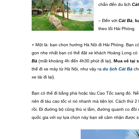
chắn đến du lịch
Cát
– Đến với
Cát Bà
,
bạ
theo lối Hải Phòng.
+ Một là: bạn chọn hướng Hà Nội đi Hải Phòng. Bạn c
gọn nhẹ nhất bạn có thể đặt xe khách Hoàng Long có c
Bà
(mất khoảng 4h đến 4h30 phút đi lại),
Mua vé tại 
thể đi xe máy từ Hà Nội, như vậy ra
du lịch Cát Bà
chủ
xe tải đi lại).
Bạn có thể đi bằng phà hoặc tàu Cao Tốc sang đó. Nếu
nên đi tàu cao tốc vì nó nhanh mà tiện lợi. Cách thứ 2
rồi. Đi đường bộ cũng thú vị lắm, đường quanh co đồi
quốc gia với sự lựa chọn này bạn sẽ cảm nhận được s