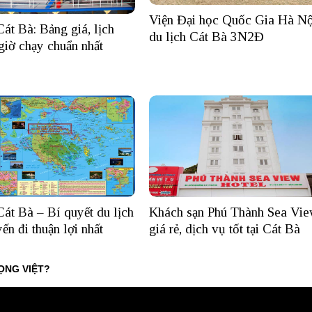
Viện Đại học Quốc Gia Hà Nộ
át Bà: Bảng giá, lịch
du lịch Cát Bà 3N2Đ
 giờ chạy chuẩn nhất
át Bà – Bí quyết du lịch
Khách sạn Phú Thành Sea Vi
ến đi thuận lợi nhất
giá rẻ, dịch vụ tốt tại Cát Bà
ỌNG VIỆT?