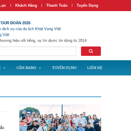
Lực
Khách Hàng
Thanh Toán
Tuyển Dụng
|
|
|
TOUR ĐOÀN 2026
 dịch vụ của du lịch Khát Vọng Việt
 Việt
hương hiệu nổi tiếng, uy tín được tin dùng từ 2014
C
CẨM NANG
TUYỂN DỤNG
LIÊN HỆ
ắc