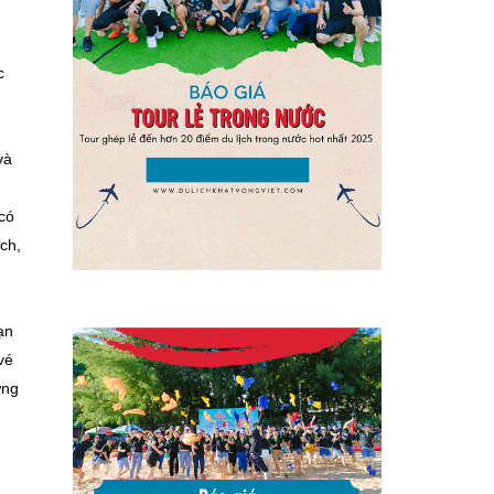
c
và
 có
ch,
ạn
vé
ừng