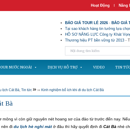
Hoạt Động
Năng 
|
BÁO GIÁ TOUR LẺ 2026
-
BÁO GIÁ 
Tại sao khách hàng tin tưởng lựa chọn
HỒ SƠ NĂNG LỰC Công ty Khát Vọng
Thương hiệu PT bền vững từ 2013
- T
OUR NƯỚC NGOÀI
DỊCH VỤ HỖ TRỢ
VIDEO
TIN TỨ
››
 lịch Cát Bà
,
Tin tức
Kinh nghiệm bổ ích khi đi du lịch Cát Bà
át Bà
ơ mông vì còn giữ nguyên nét hoang sơ của đảo từ trước đến nay. Nếu
 nên đi
du lịch hè nghỉ
mát
ở đâu thì hãy quyết định đi
Cát Bà
nhé ch