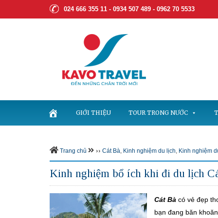
024 666 355 11 - 0934 507 489 -
0962 70 5533
GIỚI THIỆU
TOUR TRONG NƯỚC
T
››
Trang chủ
Cát Bà
,
Kinh nghiệm du lịch
,
Kinh nghiệm du
Kinh nghiệm bổ ích khi đi du lịch C
Cát Bà
có vẻ đẹp th
bạn đang băn khoăn