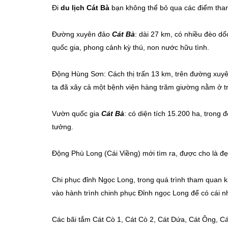
Đi
du lịch Cát Bà
bạn không thể bỏ qua các điểm tha
Đường xuyên đảo
Cát Bà
: dài 27 km, có nhiều đèo d
quốc gia, phong cảnh kỳ thú, non nước hữu tình.
Động Hùng Sơn: Cách thị trấn 13 km, trên đường xuyê
ta đã xây cả một bệnh viện hàng trăm giường nằm ở tr
Vườn quốc gia
Cát Bà
: có diện tích 15.200 ha, trong 
tưởng.
Động Phù Long (Cái Viềng) mới tìm ra, được cho là đ
Chi phục đỉnh Ngọc Long, trong quá trình tham quan 
vào hành trình chinh phục Đỉnh ngọc Long để có cái 
Các bãi tắm Cát Cò 1, Cát Cò 2, Cát Dứa, Cát Ông, Cá