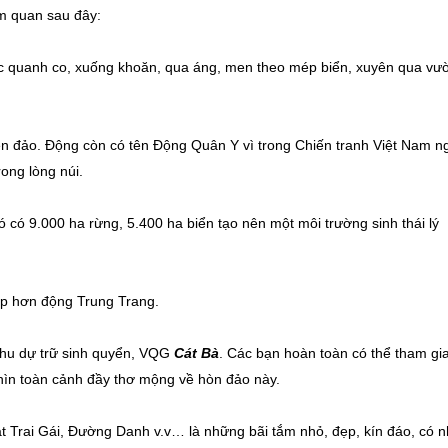
m quan sau đây:
ốc quanh co, xuống khoăn, qua áng, men theo mép biển, xuyên qua vư
n đảo. Động còn có tên Động Quân Y vì trong Chiến tranh Việt Nam n
ong lòng núi.
đó có 9.000 ha rừng, 5.400 ha biển tạo nên một môi trường sinh thái lý
ẹp hơn động Trung Trang.
khu dự trữ sinh quyển, VQG
Cát Bà
. Các bạn hoàn toàn có thể tham gi
nhìn toàn cảnh đầy thơ mộng về hòn đảo này.
t Trai Gái, Đường Danh v.v… là những bãi tắm nhỏ, đẹp, kín đáo, có n