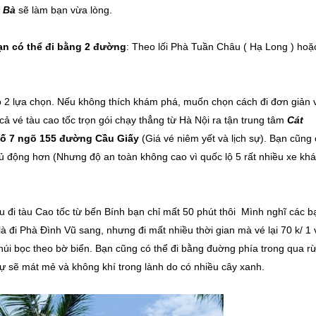
 Bà
sẽ làm bạn vừa lòng.
n có thể đi bằng 2 đường
: Theo lối Phà Tuần Châu ( Hạ Long ) hoặ
ó 2 lựa chọn. Nếu không thích khám phá, muốn chọn cách đi đơn giản 
ả vé tàu cao tốc trọn gói chạy thẳng từ Hà Nội ra tận trung tâm
Cát
số 7 ngõ 155 đường Cầu Giấy
(Giá vé niêm yết và lịch sự). Bạn cũng
 động hơn (Nhưng độ an toàn không cao vì quốc lộ 5 rất nhiều xe khá
 đi tàu Cao tốc từ bến Bính bạn chỉ mất 50 phút thôi Mình nghĩ các b
 là đi Phà Đình Vũ sang, nhưng đi mất nhiều thời gian mà vé lại 70 k/ 1 
 núi bọc theo bờ biển. Bạn cũng có thể đi bằng đuờng phía trong qua r
ự sẽ mát mẻ và không khí trong lành do có nhiều cây xanh.