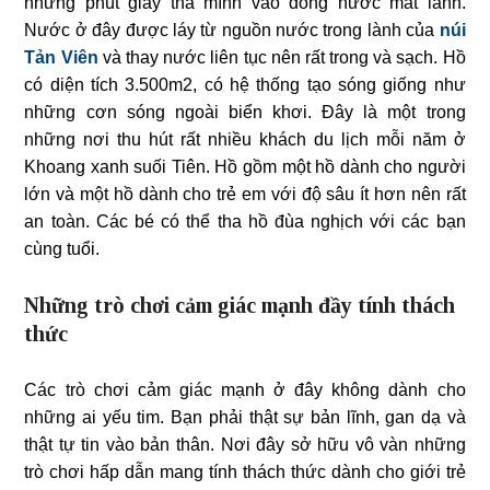
những phút giây thả mình vào dòng nước mát lành.
Nước ở đây được láy từ nguồn nước trong lành của
núi
Tản Viên
và thay nước liên tục nên rất trong và sạch. Hồ
có diện tích 3.500m2, có hệ thống tạo sóng giống như
những cơn sóng ngoài biển khơi. Đây là một trong
những nơi thu hút rất nhiều khách du lịch mỗi năm ở
Khoang xanh suối Tiên. Hồ gồm một hồ dành cho người
lớn và một hồ dành cho trẻ em với độ sâu ít hơn nên rất
an toàn. Các bé có thể tha hồ đùa nghịch với các bạn
cùng tuổi.
Những trò chơi cảm giác mạnh đầy tính thách
thức
Các trò chơi cảm giác mạnh ở đây không dành cho
những ai yếu tim. Bạn phải thật sự bản lĩnh, gan dạ và
thật tự tin vào bản thân. Nơi đây sở hữu vô vàn những
trò chơi hấp dẫn mang tính thách thức dành cho giới trẻ