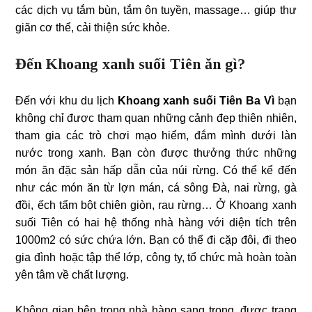
các dịch vụ tắm bùn, tắm ôn tuyền, massage… giúp thư
giãn cơ thể, cải thiện sức khỏe.
Đến Khoang xanh suối Tiên ăn gì?
Đến với khu du lịch
Khoang xanh suối Tiên Ba Vì
bạn
không chỉ được tham quan những cảnh đẹp thiên nhiên,
tham gia các trò chơi mạo hiểm, đắm mình dưới làn
nước trong xanh. Bạn còn được thưởng thức những
món ăn đặc sản hấp dẫn của núi rừng. Có thể kể đến
như các món ăn từ lợn mán, cá sông Đà, nai rừng, gà
đồi, ếch tẩm bột chiên giòn, rau rừng… Ở Khoang xanh
suối Tiên có hai hệ thống nhà hàng với diện tích trên
1000m2 có sức chứa lớn. Bạn có thể đi cặp đôi, đi theo
gia đình hoặc tập thể lớp, công ty, tổ chức mà hoàn toàn
yên tâm về chất lượng.
Không gian bên trong nhà hàng sang trọng, được trang