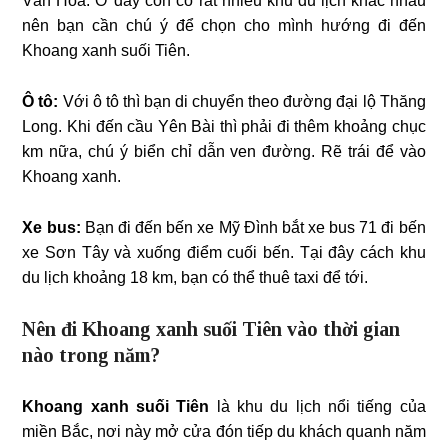
Vân Hòa. Ở đây còn có rất nhiều khu du lịch khác nhau
nên bạn cần chú ý để chọn cho mình hướng đi đến
Khoang xanh suối Tiên.
Ô tô:
Với ô tô thì bạn di chuyển theo đường đại lộ Thăng
Long. Khi đến cầu Yên Bài thì phải đi thêm khoảng chục
km nữa, chú ý biển chỉ dẫn ven đường. Rẽ trái để vào
Khoang xanh.
Xe bus:
Bạn đi đến bến xe Mỹ Đình bắt xe bus 71 đi bến
xe Sơn Tây và xuống điểm cuối bến. Tại đây cách khu
du lịch khoảng 18 km, bạn có thể thuê taxi để tới.
Nên đi Khoang xanh suối Tiên vào thời gian
nào trong năm?
Khoang xanh suối Tiên
là khu du lịch nổi tiếng của
miền Bắc, nơi này mở cửa đón tiếp du khách quanh năm