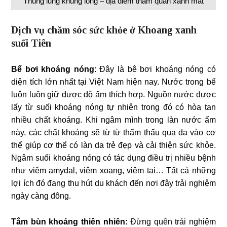
Thung lũng khủng long – địa điểm tham quan xanh mát
Dịch vụ chăm sóc sức khỏe ở Khoang xanh
suối Tiên
Bể bơi khoáng nóng
: Đây là bê bơi khoáng nóng có
diện tích lớn nhất tại Việt Nam hiện nay. Nước trong bể
luôn luôn giữ được độ ấm thích hợp. Nguồn nước được
lấy từ suối khoáng nóng tự nhiên trong đó có hòa tan
nhiều chất khoáng. Khi ngâm mình trong làn nước ấm
này, các chất khoáng sẽ từ từ thẩm thấu qua da vào cơ
thể giúp cơ thể có làn da trẻ đẹp và cải thiện sức khỏe.
Ngâm suối khoáng nóng có tác dụng điều trị nhiều bệnh
như viêm amydal, viêm xoang, viêm tai… Tất cả những
lợi ích đó đang thu hút du khách đến nơi đây trải nghiệm
ngày càng đông.
Tắm bùn khoáng thiên nhiên:
Đừng quên trải nghiệm