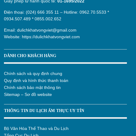
Giấy phép lữ hành quốc tế:
01-1695/2022
Điện thoại: (024) 666 355 11 – Hotline:
0962.70.5533
*
0934.507.489
*
0855.002.652
Email:
dulichkhatvongviet@gmail.com
Website:
https://dulichkhatvongviet.com
DÀNH CHO KHÁCH HÀNG
Chính sách và quy định chung
Quy định và hình thức thanh toán
Chính sách bảo mật thông tin
Sitemap – Sơ đồ website
THÔNG TIN DU LỊCH ẨM THỰC UY TÍN
Bộ Văn Hóa Thể Thao và Du Lịch
Tổng Cục Du Lịch