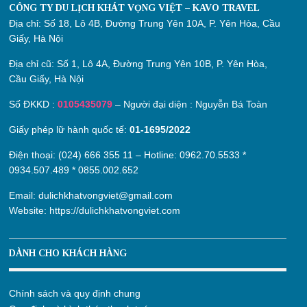
CÔNG TY DU LỊCH KHÁT VỌNG VIỆT – KAVO TRAVEL
Địa chỉ:
Số 18, Lô 4B, Đường Trung Yên 10A, P. Yên Hòa, Cầu
Giấy, Hà Nội
Địa chỉ cũ:
Số 1, Lô 4A, Đường Trung Yên 10B, P. Yên Hòa,
Cầu Giấy, Hà Nội
Số ĐKKD :
0105435079
– Người đại diện : Nguyễn Bá Toàn
Giấy phép lữ hành quốc tế:
01-1695/2022
Điện thoại: (024) 666 355 11 – Hotline:
0962.70.5533
*
0934.507.489
*
0855.002.652
Email:
dulichkhatvongviet@gmail.com
Website:
https://dulichkhatvongviet.com
DÀNH CHO KHÁCH HÀNG
Chính sách và quy định chung