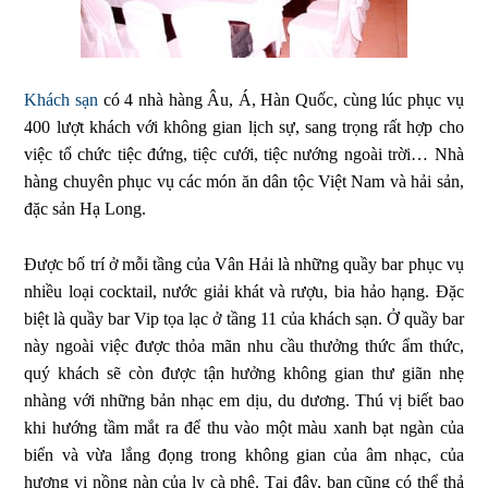
Khách sạn
có 4 nhà hàng Âu, Á, Hàn Quốc, cùng lúc phục vụ
400 lượt khách với không gian lịch sự, sang trọng rất hợp cho
việc tổ chức tiệc đứng, tiệc cưới, tiệc nướng ngoài trời… Nhà
hàng chuyên phục vụ các món ăn dân tộc Việt Nam và hải sản,
đặc sản Hạ Long.
Được bố trí ở mỗi tầng của Vân Hải là những quầy bar phục vụ
nhiều loại cocktail, nước giải khát và rượu, bia hảo hạng. Đặc
biệt là quầy bar Vip tọa lạc ở tầng 11 của khách sạn. Ở quầy bar
này ngoài việc được thỏa mãn nhu cầu thưởng thức ẩm thức,
quý khách sẽ còn được tận hưởng không gian thư giãn nhẹ
nhàng với những bản nhạc em dịu, du dương. Thú vị biết bao
khi hướng tầm mắt ra để thu vào một màu xanh bạt ngàn của
biển và vừa lắng đọng trong không gian của âm nhạc, của
hương vị nồng nàn của ly cà phê. Tại đây, bạn cũng có thể thả