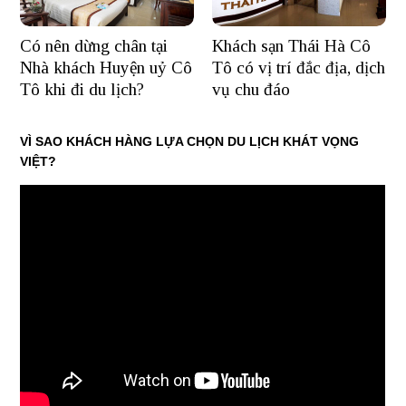
Có nên dừng chân tại
Khách sạn Thái Hà Cô
Nhà khách Huyện uỷ Cô
Tô có vị trí đắc địa, dịch
Tô khi đi du lịch?
vụ chu đáo
VÌ SAO KHÁCH HÀNG LỰA CHỌN DU LỊCH KHÁT VỌNG
VIỆT?