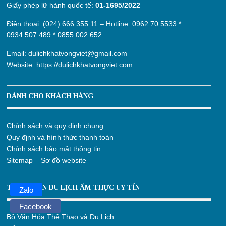
Giấy phép lữ hành quốc tế:
01-1695/2022
Điện thoại: (024) 666 355 11 – Hotline:
0962.70.5533
*
0934.507.489
*
0855.002.652
Email:
dulichkhatvongviet@gmail.com
Website:
https://dulichkhatvongviet.com
DÀNH CHO KHÁCH HÀNG
Chính sách và quy định chung
Quy định và hình thức thanh toán
Chính sách bảo mật thông tin
Sitemap – Sơ đồ website
THÔNG TIN DU LỊCH ẨM THỰC UY TÍN
Zalo
Facebook
Bộ Văn Hóa Thể Thao và Du Lịch