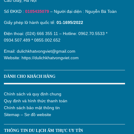
Cầu Giấy, Hà Nội
Số ĐKKD :
0105435079
– Người đại diện : Nguyễn Bá Toàn
Giấy phép lữ hành quốc tế:
01-1695/2022
Điện thoại: (024) 666 355 11 – Hotline:
0962.70.5533
*
0934.507.489
*
0855.002.652
Email:
dulichkhatvongviet@gmail.com
Website:
https://dulichkhatvongviet.com
DÀNH CHO KHÁCH HÀNG
Chính sách và quy định chung
Quy định và hình thức thanh toán
Chính sách bảo mật thông tin
Sitemap – Sơ đồ website
THÔNG TIN DU LỊCH ẨM THỰC UY TÍN