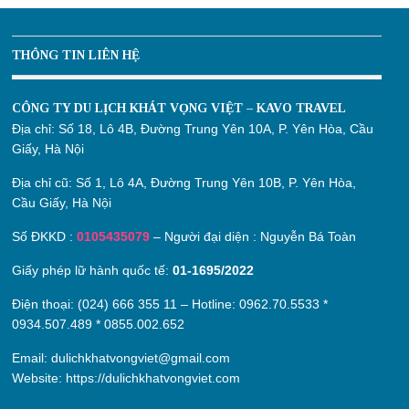
THÔNG TIN LIÊN HỆ
CÔNG TY DU LỊCH KHÁT VỌNG VIỆT – KAVO TRAVEL
Địa chỉ:
Số 18, Lô 4B, Đường Trung Yên 10A, P. Yên Hòa, Cầu
Giấy, Hà Nội
Địa chỉ cũ:
Số 1, Lô 4A, Đường Trung Yên 10B, P. Yên Hòa,
Cầu Giấy, Hà Nội
Số ĐKKD :
0105435079
– Người đại diện : Nguyễn Bá Toàn
Giấy phép lữ hành quốc tế:
01-1695/2022
Điện thoại: (024) 666 355 11 – Hotline:
0962.70.5533
*
0934.507.489
*
0855.002.652
Email:
dulichkhatvongviet@gmail.com
Website:
https://dulichkhatvongviet.com