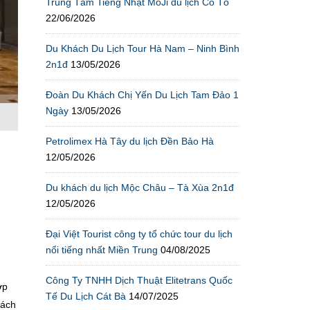
Trung Tâm Tiếng Nhật MoJi du lịch Cô Tô
22/06/2026
Du Khách Du Lịch Tour Hà Nam – Ninh Bình
2n1đ
13/05/2026
Đoàn Du Khách Chị Yến Du Lịch Tam Đảo 1
Ngày
13/05/2026
Petrolimex Hà Tây du lịch Đền Bảo Hà
12/05/2026
Du khách du lịch Mộc Châu – Tà Xùa 2n1đ
12/05/2026
Đại Việt Tourist công ty tổ chức tour du lịch
nổi tiếng nhất Miền Trung
04/08/2025
Công Ty TNHH Dịch Thuật Elitetrans Quốc
ợp
Tế Du Lịch Cát Bà
14/07/2025
hách