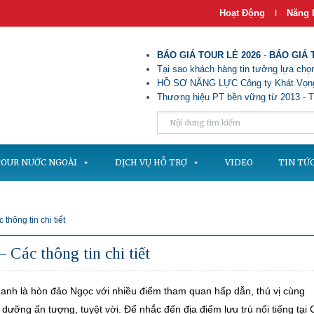
Hoạt Động
Năng 
|
BÁO GIÁ TOUR LẺ 2026
-
BÁO GIÁ 
Tại sao khách hàng tin tưởng lựa chọn
HỒ SƠ NĂNG LỰC Công ty Khát Vọng
Thương hiệu PT bền vững từ 2013
- T
OUR NƯỚC NGOÀI
DỊCH VỤ HỖ TRỢ
VIDEO
TIN TỨ
hông tin chi tiết
Các thông tin chi tiết
nh là hòn đảo Ngọc với nhiều điểm tham quan hấp dẫn, thú vị cùng
dưỡng ấn tượng, tuyệt vời. Để nhắc đến địa điểm lưu trú nổi tiếng tại 