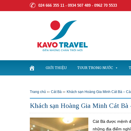
024 666 355 11 - 0934 507 489 -
0962 70 5533
GIỚI THIỆU
TOUR TRONG NƯỚC
T
››
››
Trang chủ
Cát Bà
Khách sạn Hoàng Gia Minh Cát Bà – Các t
Khách sạn Hoàng Gia Minh Cát Bà – 
Cát Bà được mệnh da
những địa điểm nghỉ 