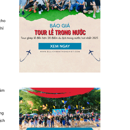
cho
hỉ
nằm
ung
ịch