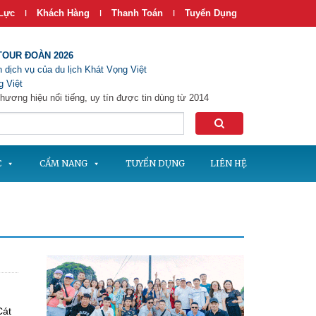
Lực
Khách Hàng
Thanh Toán
Tuyển Dụng
|
|
|
TOUR ĐOÀN 2026
 dịch vụ của du lịch Khát Vọng Việt
 Việt
hương hiệu nổi tiếng, uy tín được tin dùng từ 2014
C
CẨM NANG
TUYỂN DỤNG
LIÊN HỆ
Cát