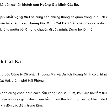
kể đến cái tên
khách sạn Hoàng Gia Minh Cát Bà.
ịch Khát Vọng Việt
sẽ cung cấp những thông tin quan trọng, hữu ích 
hân tại
khách sạn Hoàng Gia Minh Cát Bà.
Chắc chắn đây sẽ là địa c
n không muốn bỏ lỡ trong chuyến đi của mình. Đừng bỏ lỡ nhé!
nh Cát Bà
ực thuộc Công ty Cổ phần Thương Mại và Du lịch Hoàng Minh có vị trí 
Cát Hải, thành phố Hải Phòng.
lịch đến dừng chân như: cách cầu cảng Cát Bà 30 m, khu vực bãi tắm tr
đắc địa như vậy giúp khách sạn hằng năm thu hút được lượng khách du l
 khi đến các điểm trung tâm.