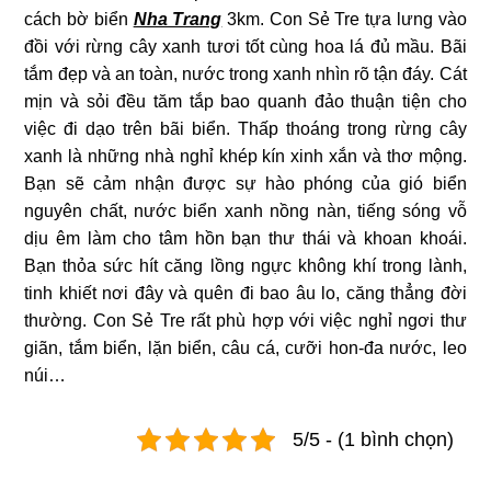
cách bờ biển
Nha Trang
3km. Con Sẻ Tre tựa lưng vào
đồi với rừng cây xanh tươi tốt cùng hoa lá đủ mầu. Bãi
tắm đẹp và an toàn, nước trong xanh nhìn rõ tận đáy. Cát
mịn và sỏi đều tăm tắp bao quanh đảo thuận tiện cho
việc đi dạo trên bãi biển. Thấp thoáng trong rừng cây
xanh là những nhà nghỉ khép kín xinh xắn và thơ mộng.
Bạn sẽ cảm nhận được sự hào phóng của gió biển
nguyên chất, nước biển xanh nồng nàn, tiếng sóng vỗ
dịu êm làm cho tâm hồn bạn thư thái và khoan khoái.
Bạn thỏa sức hít căng lồng ngực không khí trong lành,
tinh khiết nơi đây và quên đi bao âu lo, căng thẳng đời
thường. Con Sẻ Tre rất phù hợp với việc nghỉ ngơi thư
giãn, tắm biển, lặn biển, câu cá, cưỡi hon-đa nước, leo
núi…
5/5 - (1 bình chọn)