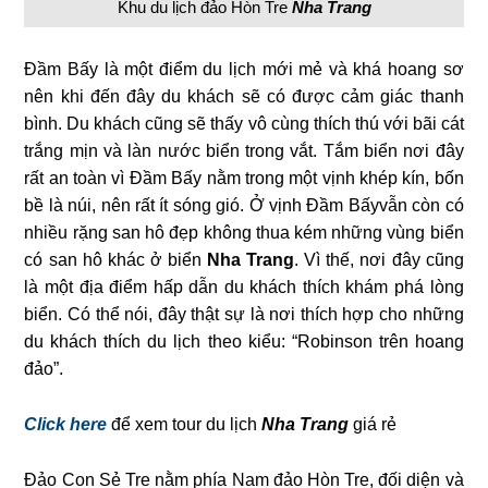
Khu du lịch đảo Hòn Tre
Nha Trang
Đầm Bấy là một điểm du lịch mới mẻ và khá hoang sơ
nên khi đến đây du khách sẽ có được cảm giác thanh
bình. Du khách cũng sẽ thấy vô cùng thích thú với bãi cát
trắng mịn và làn nước biển trong vắt. Tắm biển nơi đây
rất an toàn vì Đầm Bấy nằm trong một vịnh khép kín, bốn
bề là núi, nên rất ít sóng gió. Ở vịnh Đầm Bấyvẫn còn có
nhiều rặng san hô đẹp không thua kém những vùng biển
có san hô khác ở biển
Nha Trang
. Vì thế, nơi đây cũng
là một địa điểm hấp dẫn du khách thích khám phá lòng
biển. Có thể nói, đây thật sự là nơi thích hợp cho những
du khách thích du lịch theo kiểu: “Robinson trên hoang
đảo”.
Click here
để xem tour du lịch
Nha Trang
giá rẻ
Đảo Con Sẻ Tre nằm phía Nam đảo Hòn Tre, đối diện và