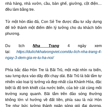
nhà hàng, nhà vườn, cầu, bàn ghế, giường, cột điện…
đều làm bằng tre.
Từ một hòn đảo đá, Con Sẻ Tre được đầu tư xây dựng
để trở thành một điểm đến lý tưởng cho du khách bốn
phương.
Du lịch
Nha Trang
4 ngày xem
tại:
https://dulichkhatvongviet.com/du-lich-nha-trang-4-
ngay-3-dem-gia-re-tu-ha-noi/
Phía bắc đảo Hòn Tre là Bãi Trũ, một mặt nhìn ra biển,
sau lưng dựa vào dãy đồi chạy dài. Bãi Trũ là bãi tắm tự
nhiên vào loại lý tưởng và đẹp nhất của Khánh Hòa, đặc
biệt là độ tinh khiết của nước biển, của bờ cát cùng môi
trường xung quanh. Bãi tắm trên đảo sóng thường
không lớn vì hướng về đất liền, phía sau là núi Hòn
Tre như bức tường thành ngăn sóng gió đại dương.