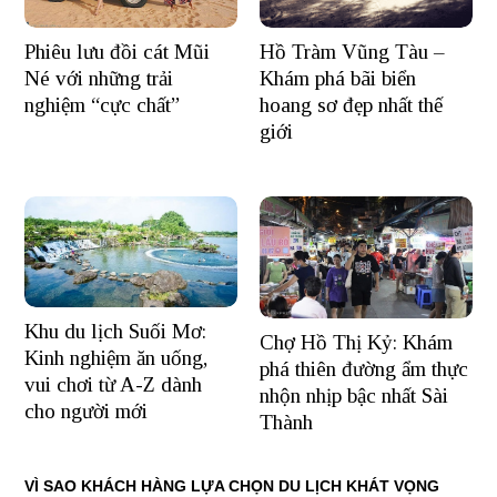
Hồ Tràm Vũng Tàu –
Phiêu lưu đồi cát Mũi
Khám phá bãi biển
Né với những trải
hoang sơ đẹp nhất thế
nghiệm “cực chất”
giới
Khu du lịch Suối Mơ:
Chợ Hồ Thị Kỷ: Khám
Kinh nghiệm ăn uống,
phá thiên đường ẩm thực
vui chơi từ A-Z dành
nhộn nhịp bậc nhất Sài
cho người mới
Thành
VÌ SAO KHÁCH HÀNG LỰA CHỌN DU LỊCH KHÁT VỌNG