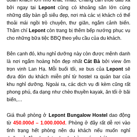
bởi ngay tại
Lepont
cũng có khoảng sân lớn cùng
những dãy bàn gỗ siêu đẹp, nơi mà các vị khách có thể
thoải mái ngồi trò chuyện, thư giãn, ngắm cảnh biển.
Thậm chí
Lepont
còn trang bị thêm bếp nướng phục vụ
cho những bữa tiệc BBQ theo yêu cầu của du khách.
Bên cạnh đó, khu nghỉ dưỡng này còn được mệnh danh
là nơi ngắm hoàng hôn đẹp nhất
Cát
Bà
bởi view ôm
trọn vịnh Lan Hạ. Mỗi buổi tối, xe bus của
Lepont
sẽ
đưa đón du khách miễn phí từ hostel ra quán bar của
khu nghỉ dưỡng. Ngoài ra, các dịch vụ đi kèm cũng rất
phong phú, đa dạng như chèo thuyền kayak, ăn tối ở bãi
biển,…
Giá thuê phòng ở
Lepont Bungalow Hostel
dao động
từ
450.000đ – 1.000.000đ.
Phòng ở đây rất dễ rơi vào
tình trạng hết phòng nên du khách nếu muốn nghỉ