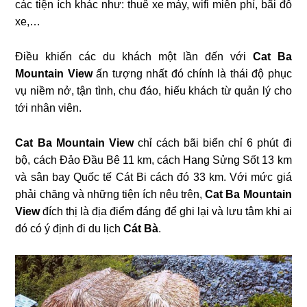
các tiện ích khác như: thuê xe máy, wifi miễn phí, bãi đỗ
xe,…
Điều khiến các du khách một lần đến với
Cat Ba
Mountain View
ấn tượng nhất đó chính là thái độ phục
vụ niềm nở, tận tình, chu đáo, hiếu khách từ quản lý cho
tới nhân viên.
Cat
Ba
Mountain
View
chỉ cách bãi biển chỉ 6 phút đi
bộ, cách Đảo Đầu Bê 11 km, cách Hang Sửng Sốt 13 km
và sân bay Quốc tế Cát Bi cách đó 33 km.
Với mức giá
phải chăng và những tiện ích nêu trên,
Cat Ba Mountain
View
đích thị là địa điểm đáng để ghi lại và lưu tâm khi ai
đó có ý định đi du lịch
Cát
Bà
.