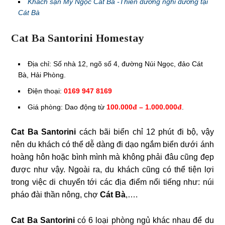
Khách sạn Mỹ Ngọc Cát Bà -Thiên đường nghỉ dưỡng tại
Cát Bà
Cat Ba Santorini Homestay
Địa chỉ: Số nhà 12, ngõ số 4, đường Núi Ngọc, đảo Cát
Bà, Hải Phòng.
Điện thoại:
0169 947 8169
Giá phòng: Dao động từ
100.000đ – 1.000.000đ
.
Cat Ba Santorini
cách bãi biển chỉ 12 phút đi bộ, vậy
nên du khách có thể dễ dàng đi dạo ngắm biển dưới ánh
hoàng hôn hoặc bình mình mà không phải đâu cũng đẹp
được như vậy. Ngoài ra, du khách cũng có thể tiện lợi
trong việc di chuyển tới các địa điểm nổi tiếng như: núi
pháo đài thần nông, chợ
Cát
Bà
,….
Cat Ba Santorini
có 6 loại phòng ngủ khác nhau để du