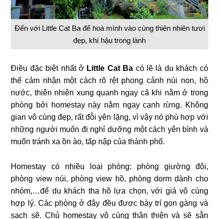
Đến với Little Cat Ba để hoà mình vào cùng thiên nhiên tươi
đẹp, khí hậu trong lành
Điều đặc biệt nhất ở
Little Cat Ba
có lẽ là du khách có
thể cảm nhận một cách rõ rệt phong cảnh núi non, hồ
nước, thiên nhiên xung quanh ngay cả khi nằm ở trong
phòng bởi homestay này nằm ngay cạnh rừng. Không
gian vô cùng đẹp, rất đỗi yên lặng, vì vậy nó phù hợp với
những người muốn đi nghỉ dưỡng một cách yên bình và
muốn tránh xa ồn ào, tấp nập của thành phố.
Homestay có nhiều loại phòng: phòng giường đôi,
phòng view núi, phòng view hồ, phòng dorm dành cho
nhóm,…để du khách tha hồ lựa chọn, với giá vô cùng
hợp lý. Các phòng ở đây đều được bày trí gọn gàng và
sạch sẽ. Chủ homestay vô cùng thân thiện và sẽ sẵn