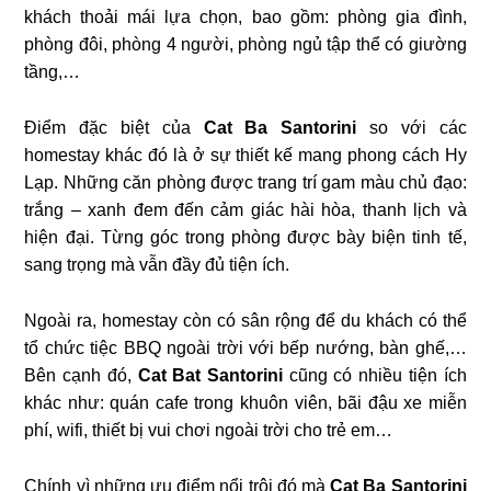
khách thoải mái lựa chọn, bao gồm: phòng gia đình,
phòng đôi, phòng 4 người, phòng ngủ tập thể có giường
tầng,…
Điểm đặc biệt của
Cat Ba Santorini
so với các
homestay khác đó là ở sự thiết kế mang phong cách Hy
Lạp. Những căn phòng được trang trí gam màu chủ đạo:
trắng – xanh đem đến cảm giác hài hòa, thanh lịch và
hiện đại. Từng góc trong phòng được bày biện tinh tế,
sang trọng mà vẫn đầy đủ tiện ích.
Ngoài ra, homestay còn có sân rộng để du khách có thể
tổ chức tiệc BBQ ngoài trời với bếp nướng, bàn ghế,…
Bên cạnh đó,
Cat Bat Santorini
cũng có nhiều tiện ích
khác như: quán cafe trong khuôn viên, bãi đậu xe miễn
phí, wifi, thiết bị vui chơi ngoài trời cho trẻ em…
Chính vì những ưu điểm nổi trội đó mà
Cat Ba Santorini