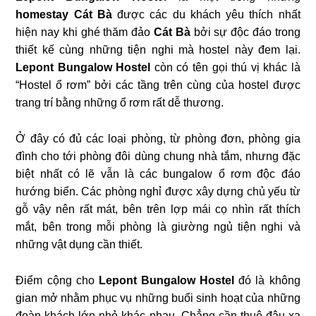
homestay Cát Bà
được các du khách yêu thích nhất
hiện nay khi ghé thăm đảo
Cát
Bà
bởi sự độc đáo trong
thiết kế cùng những tiện nghi mà hostel này đem lại.
Lepont Bungalow Hostel
còn có tên gọi thú vị khác là
“Hostel ổ rơm”
bởi các tầng trên cùng của hostel được
trang trí bằng những ổ rơm rất dễ thương.
Ở đây có đủ các loại phòng, từ phòng đơn, phòng gia
đình cho tới phòng đôi dùng chung nhà tắm, nhưng đặc
biệt nhất có lẽ vẫn là các bungalow ổ rơm độc đáo
hướng biển. Các phòng nghỉ được xây dựng chủ yếu từ
gỗ vậy nên rất mát, bên trên lợp mái cọ nhìn rất thích
mắt, bên trong mỗi phòng là giường ngủ tiện nghi và
những vật dụng cần thiết.
Điểm cộng cho
Lepont Bungalow Hostel
đó là không
gian mở nhằm phục vụ những buổi sinh hoạt của những
đoàn khách lớn nhỏ khác nhau. Chẳng cần thuê đâu xa