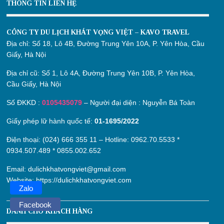
THÔNG TIN LIÊN HỆ
CÔNG TY DU LỊCH KHÁT VỌNG VIỆT – KAVO TRAVEL
Địa chỉ:
Số 18, Lô 4B, Đường Trung Yên 10A, P. Yên Hòa, Cầu
Giấy, Hà Nội
Địa chỉ cũ:
Số 1, Lô 4A, Đường Trung Yên 10B, P. Yên Hòa,
Cầu Giấy, Hà Nội
Số ĐKKD :
0105435079
– Người đại diện : Nguyễn Bá Toàn
Giấy phép lữ hành quốc tế:
01-1695/2022
Điện thoại: (024) 666 355 11 – Hotline:
0962.70.5533
*
0934.507.489
*
0855.002.652
Email:
dulichkhatvongviet@gmail.com
Website:
https://dulichkhatvongviet.com
Zalo
Facebook
DÀNH CHO KHÁCH HÀNG