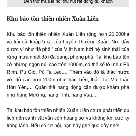
Đền thờ mùa lễ hội thu hút rất đông du khách
Khu bảo tồn thiên nhiên Xuân Liên
Khu bảo tồn thiên nhiên Xuân Liên rộng hơn 21.000ha
và trải dài khắp 5 xã của huyện Thường Xuân. Nơi đây
được ví như “lá phổi” của Việt Nam bởi hệ sinh thái của
rừng mưa nhiệt đới đa dạng, phong phú. Tại khu bảo tồn
có những ngọn núi cao trên 1000m, có thể kể tới như Pù
Rinh, Pù Gió, Pù Ta Leo,… Thêm vào đó là thác nước
với độ cao hơn 200m như thác Tiên, thác Tạt Mú, thác
Hón Yên,… Quần thể hang động cần được khám phá
như hàng Mường, hang Tinh, hang Vua,…
Tại khu bảo tồn thiên nhiên Xuân Liên chưa phát triển du
lịch nên cảnh vật vẫn còn hoang sơ và không khí cực kỳ
trong lành. Nếu có cơ hội, bạn hãy ghé qua đây nhé!