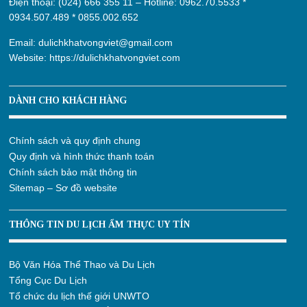
Điện thoại: (024) 666 355 11 – Hotline:
0962.70.5533
*
0934.507.489
*
0855.002.652
Email:
dulichkhatvongviet@gmail.com
Website:
https://dulichkhatvongviet.com
DÀNH CHO KHÁCH HÀNG
Chính sách và quy định chung
Quy định và hình thức thanh toán
Chính sách bảo mật thông tin
Sitemap – Sơ đồ website
THÔNG TIN DU LỊCH ẨM THỰC UY TÍN
Bộ Văn Hóa Thể Thao và Du Lịch
Tổng Cục Du Lịch
Tổ chức du lịch thế giới UNWTO