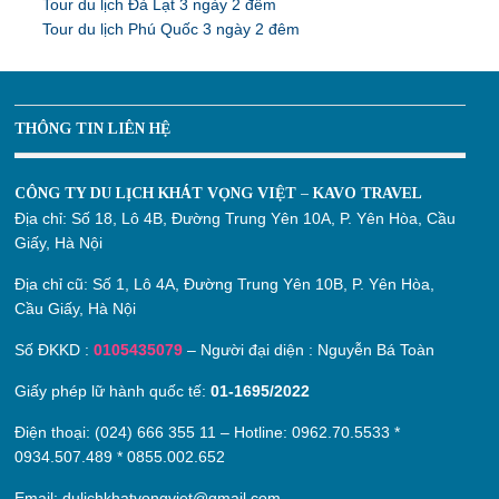
Tour du lịch Đà Lạt 3 ngày 2 đêm
Tour du lịch Phú Quốc 3 ngày 2 đêm
THÔNG TIN LIÊN HỆ
CÔNG TY DU LỊCH KHÁT VỌNG VIỆT – KAVO TRAVEL
Địa chỉ:
Số 18, Lô 4B, Đường Trung Yên 10A, P. Yên Hòa, Cầu
Giấy, Hà Nội
Địa chỉ cũ:
Số 1, Lô 4A, Đường Trung Yên 10B, P. Yên Hòa,
Cầu Giấy, Hà Nội
Số ĐKKD :
0105435079
– Người đại diện : Nguyễn Bá Toàn
Giấy phép lữ hành quốc tế:
01-1695/2022
Điện thoại: (024) 666 355 11 – Hotline:
0962.70.5533
*
0934.507.489
*
0855.002.652
Email:
dulichkhatvongviet@gmail.com