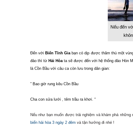
Nếu đến v
khôn
Đến với
Biển Tĩnh Gia
bạn có dịp được thăm thú một vùng 
đảo thì từ
Hải Hòa
ta sẽ được đến với hệ thống đảo Hòn M
là Cồn Bầu với câu ca còn lưu trong dân gian:
” Bao giờ rung kêu Cồn Bầu
Cha con sửa lưới , têm trầu ra khơi. “
Nếu như bạn muốn được trải nghiệm và khám phá những n
biển hải hòa 3 ngày 2 đêm
và tận hưởng đi nhé !