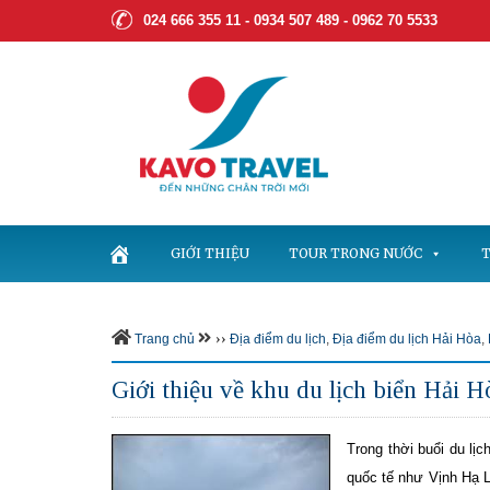
024 666 355 11 - 0934 507 489 -
0962 70 5533
GIỚI THIỆU
TOUR TRONG NƯỚC
T
››
Trang chủ
Địa điểm du lịch
,
Địa điểm du lịch Hải Hòa
,
Giới thiệu về khu du lịch biển Hải H
Trong thời buổi du lịc
quốc tế như Vịnh Hạ 