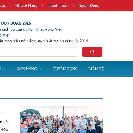
Lực
Khách Hàng
Thanh Toán
Tuyển Dụng
|
|
|
TOUR ĐOÀN 2026
 dịch vụ của du lịch Khát Vọng Việt
 Việt
hương hiệu nổi tiếng, uy tín được tin dùng từ 2014
C
CẨM NANG
TUYỂN DỤNG
LIÊN HỆ
ớc và
i Hòa