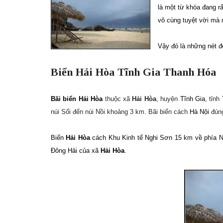
là một từ khóa đang rấ
vô cùng tuyệt vời mà 
Vậy đó là những nét đẹ
Biển Hải Hòa Tĩnh Gia Thanh Hóa
Bãi biển Hải Hòa
thuộc xã
Hải Hòa
, huyện
Tĩnh Gia
, tỉnh
núi Sổi đến núi Nồi khoảng 3 km. Bãi biển cách
Hà Nội
đúng
Biển
Hải Hòa
cách Khu Kinh tế Nghi Sơn 15 km về phía Na
Đông Hải của xã
Hải Hòa
.