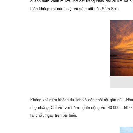
quanh năm xanh mướt. Bờ cát trắng chạy dài 20 km về hư
toàn không khí náo nhiệt và sầm uất của Sầm Sơn.
Không khí giữa khách du lịch và dân chài rất gần gũi , 
nhẹ nhàng. Chỉ với vài trăm nghìn cộng với 40.000 – 50.0
tại chỗ , ngay trên bãi biển.