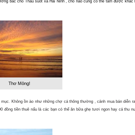
ớng bắc cho Thấu suốt xã Hải Ninh , chỗ nào cũng có thể tắm được khác
Thơ Mông!
Hòa mục. Không ồn ào như những chợ cá thông thường , cảnh mua bán diễn r
00 đồng tiền thuê nấu là các bạn có thể ăn bữa ghẹ tươi ngon hay cá thu 