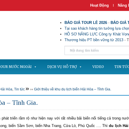
Hoạt Động
Năng 
|
BÁO GIÁ TOUR LẺ 2026
-
BÁO GIÁ 
Tại sao khách hàng tin tưởng lựa chọn
HỒ SƠ NĂNG LỰC Công ty Khát Vọng
Thương hiệu PT bền vững từ 2013
- T
OUR NƯỚC NGOÀI
DỊCH VỤ HỖ TRỢ
VIDEO
TIN TỨ
››
Hải Hòa
,
Tin tức
Giới thiệu về khu du lịch biển Hải Hòa – Tĩnh Gia.
òa – Tĩnh Gia.
h phát triển rầm rộ như hiện nay với rất nhiều bãi biển nổi tiếng cả trong nư
Long, biển Sầm Sơn, biển Nha Trang, Cửa Lò, Phú Quốc …. Thì
du lịch Hả