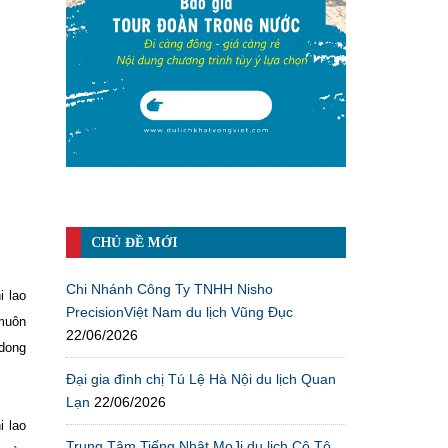
CHỦ ĐỀ MỚI
Chi Nhánh Công Ty TNHH Nisho
i lao
PrecisionViệt Nam du lịch Vũng Đục
 muôn
22/06/2026
 dong
Đại gia đình chị Tú Lệ Hà Nội du lịch Quan
Lạn
22/06/2026
i lao
Trung Tâm Tiếng Nhật MoJi du lịch Cô Tô