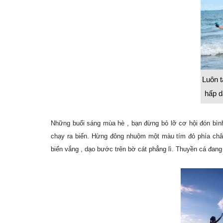
Luôn 
hấp d
Những buổi sáng mùa hè , bạn đừng bỏ lỡ cơ hội đón bình
chạy ra biển. Hừng đông nhuộm một màu tím đỏ phía chân 
biển vắng , dạo bước trên bờ cát phẳng lì. Thuyền cá đang