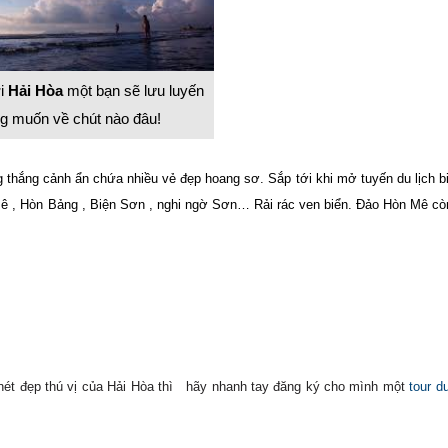
ới
Hải Hòa
một bạn sẽ lưu luyến
g muốn về chút nào đâu!
thắng cảnh ẩn chứa nhiều vẻ đẹp hoang sơ. Sắp tới khi mở tuyến du lịch b
ê , Hòn Bảng , Biện Sơn , nghi ngờ Sơn… Rải rác ven biển. Đảo Hòn Mê cò
ét đẹp thú vị của Hải Hòa thì hãy nhanh tay đăng ký cho mình một
tour du