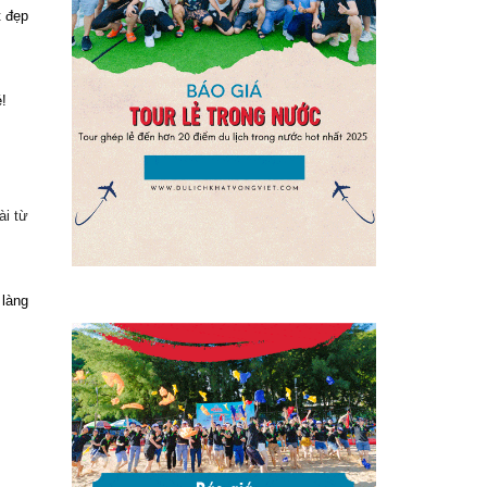
 đẹp
é!
ài từ
 làng