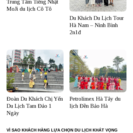
Trung Tâm Tiếng Nhật
MoJi du lịch Cô Tô
Du Khách Du Lịch Tour
Hà Nam – Ninh Bình
2n1đ
Đoàn Du Khách Chị Yến
Petrolimex Hà Tây du
Du Lịch Tam Đảo 1
lịch Đền Bảo Hà
Ngày
VÌ SAO KHÁCH HÀNG LỰA CHỌN DU LỊCH KHÁT VỌNG