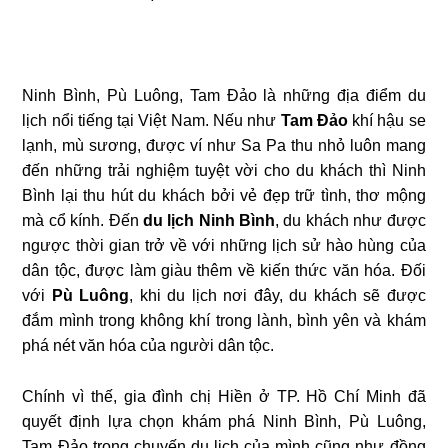
Ninh Bình, Pù Luông, Tam Đảo là những địa điểm du
lịch nổi tiếng tại Việt Nam. Nếu như
Tam Đảo
khí hậu se
lạnh, mù sương, được ví như Sa Pa thu nhỏ luôn mang
đến những trải nghiệm tuyệt vời cho du khách thì Ninh
Bình lại thu hút du khách bởi vẻ đẹp trữ tình, thơ mộng
mà cổ kính. Đến
du lịch Ninh Bình
, du khách như được
ngược thời gian trở về với những lịch sử hào hùng của
dân tộc, được làm giàu thêm về kiến thức văn hóa. Đối
với
Pù Luông
, khi du lịch nơi đây, du khách sẽ được
đắm mình trong không khí trong lành, bình yên và khám
phá nét văn hóa của người dân tộc.
Chính vì thế, gia đình chị Hiền ở TP. Hồ Chí Minh đã
quyết định lựa chọn khám phá Ninh Bình, Pù Luông,
Tam Đảo trong chuyến du lịch của mình cũng như đồng