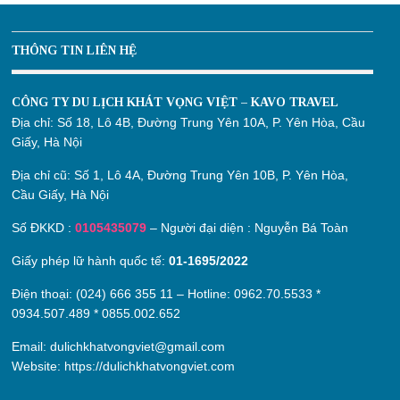
THÔNG TIN LIÊN HỆ
CÔNG TY DU LỊCH KHÁT VỌNG VIỆT – KAVO TRAVEL
Địa chỉ:
Số 18, Lô 4B, Đường Trung Yên 10A, P. Yên Hòa, Cầu
Giấy, Hà Nội
Địa chỉ cũ:
Số 1, Lô 4A, Đường Trung Yên 10B, P. Yên Hòa,
Cầu Giấy, Hà Nội
Số ĐKKD :
0105435079
– Người đại diện : Nguyễn Bá Toàn
Giấy phép lữ hành quốc tế:
01-1695/2022
Điện thoại: (024) 666 355 11 – Hotline:
0962.70.5533
*
0934.507.489
*
0855.002.652
Email:
dulichkhatvongviet@gmail.com
Website:
https://dulichkhatvongviet.com