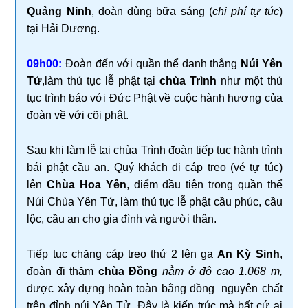
Quảng Ninh
, đoàn dùng bữa sáng (
chi phí tự túc
)
tại Hải Dương.
09h00:
Đoàn đến với quần thể danh thắng
Núi Yên
Tử
,làm thủ tục lễ phật tại
chùa Trình
như một thủ
tục trình báo với Đức Phật về cuộc hành hương của
đoàn về với cõi phật.
Sau khi làm lễ tại chùa Trình đoàn tiếp tục hành trình
bái phật cầu an. Quý khách đi cáp treo (vé tự túc)
lên
Chùa Hoa Yên
, điểm đầu tiên trong quần thể
Núi Chùa Yên Tử, làm thủ tục lễ phật cầu phúc, cầu
lộc, cầu an cho gia đình và người thân.
Tiếp tục chặng cáp treo thứ 2 lên ga
An Kỳ Sinh
,
đoàn đi thăm
chùa Đồng
nằm ở độ cao 1.068 m,
được xây dựng hoàn toàn bằng đồng nguyên chất
trên đỉnh núi Yên Tử. Đây là kiến trúc mà bất cứ ai