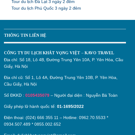
Tour du lịch Đà Lạt 3 ngày 2 đêm
Tour du lịch Phú Quốc 3 ngày 2 đêm
THÔNG TIN LIÊN HỆ
CÔNG TY DU LỊCH KHÁT VỌNG VIỆT – KAVO TRAVEL
Địa chỉ:
Số 18, Lô 4B, Đường Trung Yên 10A, P. Yên Hòa, Cầu
Giấy, Hà Nội
Địa chỉ cũ:
Số 1, Lô 4A, Đường Trung Yên 10B, P. Yên Hòa,
Cầu Giấy, Hà Nội
Số ĐKKD :
0105435079
– Người đại diện : Nguyễn Bá Toàn
Giấy phép lữ hành quốc tế:
01-1695/2022
Điện thoại: (024) 666 355 11 – Hotline:
0962.70.5533
*
0934.507.489
*
0855.002.652