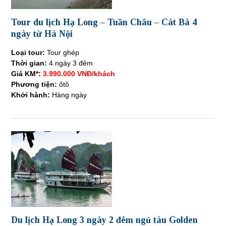
Tour du lịch Hạ Long – Tuần Châu – Cát Bà 4
ngày từ Hà Nội
Loại tour:
Tour ghép
Thời gian:
4 ngày 3 đêm
Giá KM*:
3.990.000 VNĐ/khách
Phương tiện:
ôtô
Khởi hành:
Hàng ngày
Du lịch Hạ Long 3 ngày 2 đêm ngủ tàu Golden