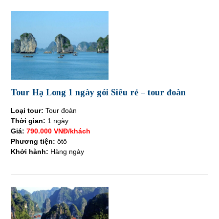
Tour Hạ Long 1 ngày gói Siêu rẻ – tour đoàn
Loại tour:
Tour đoàn
Thời gian:
1 ngày
Giá:
790.000 VNĐ/khách
Phương tiện:
ôtô
Khởi hành:
Hàng ngày