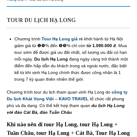
TOUR DU LỊCH HẠ LONG
Chương trình
Tour Hạ Long giá rẻ
khởi hành từ Hà Nội
giảm giá từ ❶❺% đến ❺❺% chỉ còn
từ 1.090.000 đ
. Mua
tour sớm để được giá ưu đãi nhất, số lượng ưu đãi có hạn
mỗi ngày.
Du lịch Hạ Long
đang ngày càng trở thành một
điểm đến hấp dẫn du khách trong và ngoài nước, đặc biệt
kể từ khi vịnh Hạ Long chính thức được công nhận là 1
trong 7 kỳ quan thiên nhiên thế giới.
Chương trình tour du lịch tham quan vịnh Hạ Long do
công ty
Du lịch Khát Vọng Việt – KAVO TRAVEL
tổ chức rất phong
phú và đa dạng. Có thể kết hợp tham quan
du lịch Hạ Long
với đảo Cát Bà, đảo Tuần Châu
Khi nào nên đi tour Hạ Long, tour Hạ Long +
Tuần Châu, tour Hạ Long + Cát Bà, Tour Hạ Long