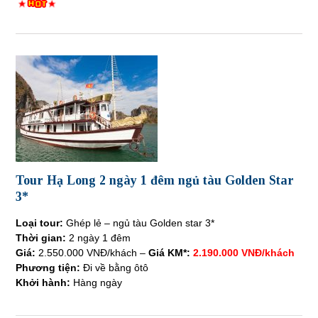
Tour Hạ Long 2 ngày 1 đêm ngủ tàu Golden Star
3*
Loại tour:
Ghép lẻ – ngủ tàu Golden star 3*
Thời gian:
2 ngày 1 đêm
Giá:
2.550.000 VNĐ/khách –
Giá KM*:
2.190.000 VNĐ/khách
Phương tiện:
Đi về bằng ôtô
Khởi hành:
Hàng ngày