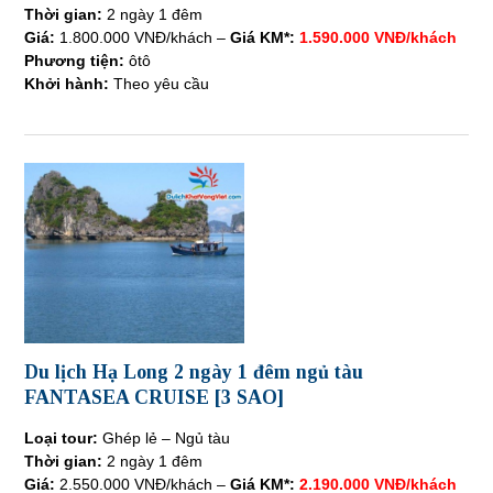
Thời gian:
2 ngày 1 đêm
Giá:
1.800.000 VNĐ/khách –
Giá KM*:
1.590.000 VNĐ/khách
Phương tiện:
ôtô
Khởi hành:
Theo yêu cầu
Du lịch Hạ Long 2 ngày 1 đêm ngủ tàu
FANTASEA CRUISE [3 SAO]
Loại tour:
Ghép lẻ – Ngủ tàu
Thời gian:
2 ngày 1 đêm
Giá:
2.550.000 VNĐ/khách –
Giá KM*:
2.190.000 VNĐ/khách