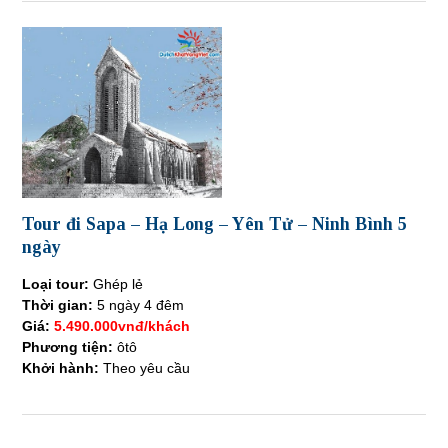
Tour đi Sapa – Hạ Long – Yên Tử – Ninh Bình 5
ngày
Loại tour:
Ghép lẻ
Thời gian:
5 ngày 4 đêm
Giá:
5.490.000vnđ/khách
Phương tiện:
ôtô
Khởi hành:
Theo yêu cầu