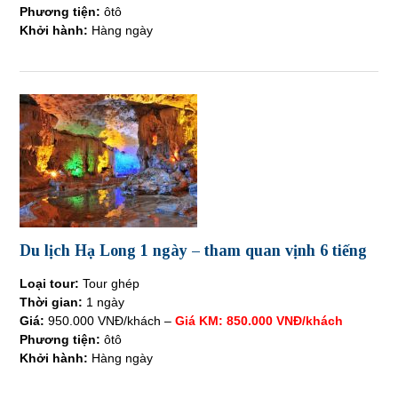
Phương tiện:
ôtô
Khởi hành:
Hàng ngày
Du lịch Hạ Long 1 ngày – tham quan vịnh 6 tiếng
Loại tour:
Tour ghép
Thời gian:
1 ngày
Giá:
950.000 VNĐ/khách –
Giá KM: 850.000 VNĐ/khách
Phương tiện:
ôtô
Khởi hành:
Hàng ngày