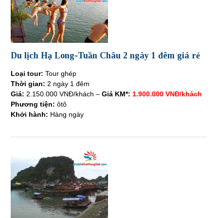
Du lịch Hạ Long-Tuần Châu 2 ngày 1 đêm giá rẻ
Loại tour:
Tour ghép
Thời gian:
2 ngày 1 đêm
Giá:
2.150.000 VNĐ/khách –
Giá KM*:
1.900.000 VNĐ/khách
Phương tiện:
ôtô
Khởi hành:
Hàng ngày