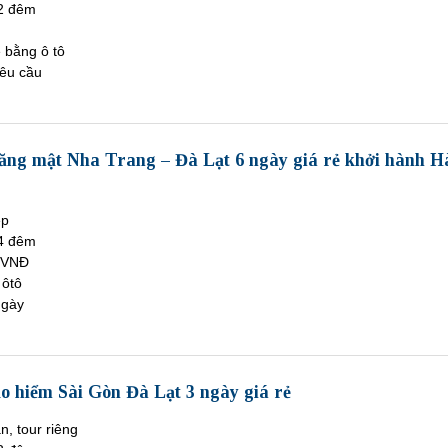
2 đêm
ề bằng ô tô
êu cầu
răng mật Nha Trang – Đà Lạt 6 ngày giá rẻ khởi hành H
ép
4 đêm
 VNĐ
 ôtô
ngày
o hiểm Sài Gòn Đà Lạt 3 ngày giá rẻ
n, tour riêng