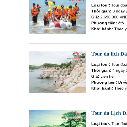
Loại tour:
Tour đoà
Thời gian:
3 ngày 
Giá:
2.690.000 VN
Phương tiện:
ôtô
Khởi hành:
Theo y
Tour du lịch Đ
Loại tour:
Tour đo
Thời gian:
4 ngày 
Giá:
Liên hệ
Phương tiện:
Đi v
Khởi hành:
Theo y
Tour du Lịch Đ
Loại tour:
Tour đo