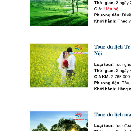
Thời gian:
3 ngày 
Giá:
Liên hệ
Phương tiện:
Đi v
Khởi hành:
Theo y
Tour du lịch T
Nội
Loại tour:
Tour gh
Thời gian:
3 ngày 
Giá KM:
2.765.000
Phương tiện:
Tàu,
Khởi hành:
Hàng 
Tour du lịch mạ
Loại tour:
Tour đoà