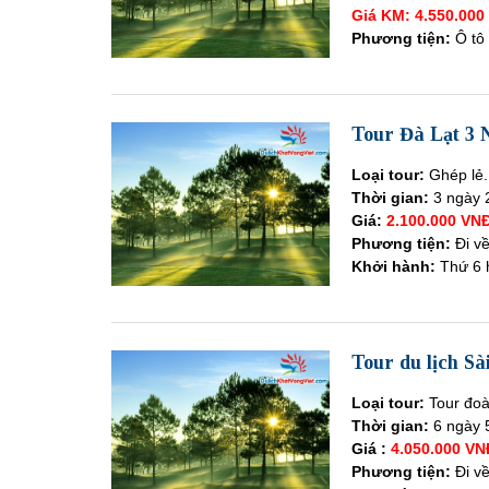
Giá KM: 4.550.00
Phương tiện:
Ô tô
Tour Đà Lạt 3 
Loại tour:
Ghép lẻ.
Thời gian:
3 ngày 
Giá:
2.100.000 VN
Phương tiện:
Đi v
Khởi hành:
Thứ 6 
Tour du lịch Sà
Loại tour:
Tour đoà
Thời gian:
6 ngày 
Giá :
4.050.000 V
Phương tiện:
Đi v