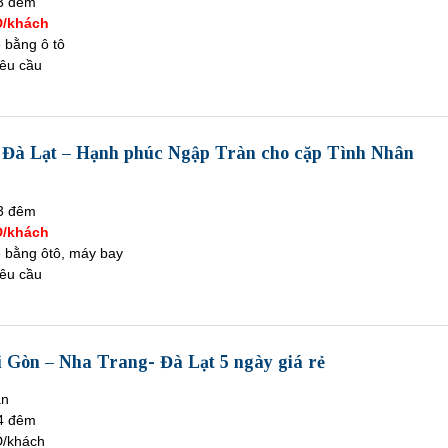
3 đêm
Đ/khách
ề bằng ô tô
êu cầu
 Đà Lạt – Hạnh phúc Ngập Tràn cho cặp Tình Nhân
3 đêm
Đ/khách
ề bằng ôtô, máy bay
êu cầu
i Gòn – Nha Trang- Đà Lạt 5 ngày giá rẻ
àn
4 đêm
/khách