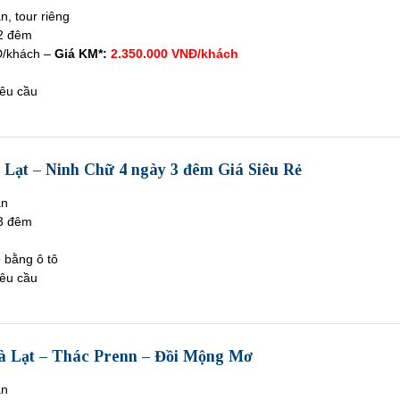
n, tour riêng
2 đêm
Đ/khách –
Giá KM*:
2.350.000 VNĐ/khách
êu cầu
à Lạt – Ninh Chữ 4 ngày 3 đêm Giá Siêu Rẻ
àn
3 đêm
ề bằng ô tô
êu cầu
à Lạt – Thác Prenn – Đồi Mộng Mơ
àn