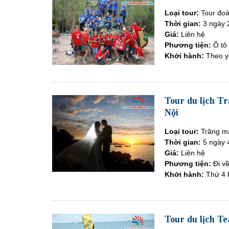
Loại tour:
Tour đo
Thời gian:
3 ngày 
Giá:
Liên hệ
Phương tiện:
Ô tô
Khởi hành:
Theo y
Tour du lịch T
Nội
Loại tour:
Trăng m
Thời gian:
5 ngày 
Giá:
Liên hệ
Phương tiện:
Đi v
Khởi hành:
Thứ 4 
Tour du lịch T