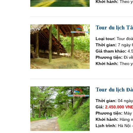
Khởi hành:
Theo y
Tour du lịch T
Loại tour:
Tour đoà
Thời gian:
7 ngày 
Giá tham khảo:
4.
Phương tiện:
Đi v
Khởi hành:
Theo y
Tour du lịch Đà
Thời gian:
04 ngà
Giá:
2.450.000
VNĐ
Phương tiện:
Máy 
Khởi hành:
Hàng 
Lịch trình:
Hà Nội 