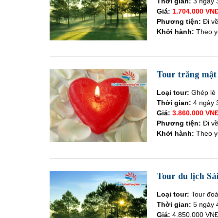
Thời gian:
3 ngày 
Giá:
1.704.000 VN
Phương tiện:
Đi v
Khởi hành:
Theo y
Tour trăng mật
Loại tour:
Ghép lẻ
Thời gian:
4 ngày 
Giá:
3.860.000 VN
Phương tiện:
Đi v
Khởi hành:
Theo y
Tour du lịch Sà
Loại tour:
Tour đo
Thời gian:
5 ngày 
Giá:
4.850.000 VNĐ