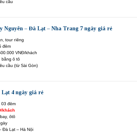
êu cầu
ây Nguyên – Đà Lạt – Nha Trang 7 ngày giá rẻ
n, tour riêng
6 đêm
500.000 VNĐ/khách
ề bằng ô tô
êu cầu (từ Sài Gòn)
 Lạt 4 ngày giá rẻ
y 03 đêm
/khách
bay, ôtô
ngày
– Đà Lạt – Hà Nội