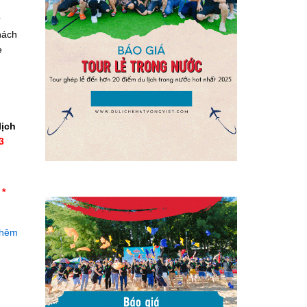
hách
è
lịch
3
 *
thêm