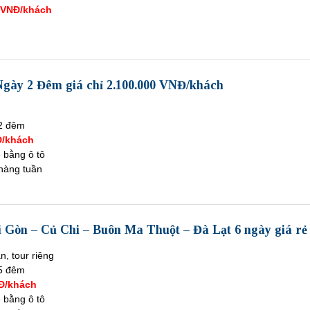
0 VNĐ/khách
Ngày 2 Đêm giá chỉ 2.100.000 VNĐ/khách
2 đêm
Đ/khách
ề bằng ô tô
hàng tuần
i Gòn – Củ Chi – Buôn Ma Thuột – Đà Lạt 6 ngày giá rẻ
n, tour riêng
5 đêm
NĐ/khách
ề bằng ô tô