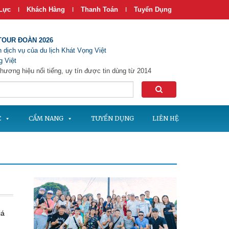
Lực
Khách Hàng
Thanh Toán
Tuyển Dụng
|
|
|
TOUR ĐOÀN 2026
 dịch vụ của du lịch Khát Vọng Việt
 Việt
hương hiệu nổi tiếng, uy tín được tin dùng từ 2014
C
CẨM NANG
TUYỂN DỤNG
LIÊN HỆ
iá