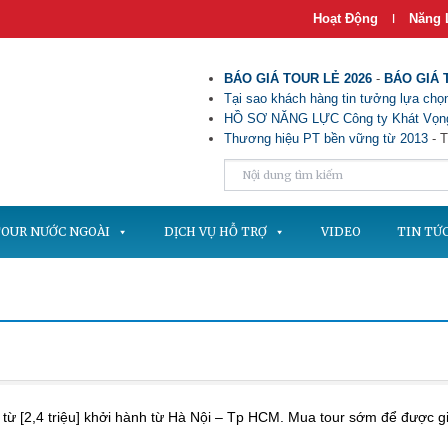
Hoạt Động
Năng 
|
BÁO GIÁ TOUR LẺ 2026
-
BÁO GIÁ 
Tại sao khách hàng tin tưởng lựa chọn
HỒ SƠ NĂNG LỰC Công ty Khát Vọng
Thương hiệu PT bền vững từ 2013
- T
OUR NƯỚC NGOÀI
DỊCH VỤ HỖ TRỢ
VIDEO
TIN TỨ
ừ [2,4 triệu] khởi hành từ Hà Nội – Tp HCM. Mua tour sớm để được g