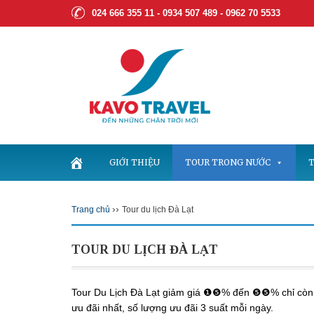
024 666 355 11 - 0934 507 489 -
0962 70 5533
GIỚI THIỆU
TOUR TRONG NƯỚC
T
››
Trang chủ
Tour du lịch Đà Lạt
TOUR DU LỊCH ĐÀ LẠT
Tour Du Lịch Đà Lạt giảm giá ❶❺% đến ❺❺% chỉ còn t
ưu đãi nhất, số lượng ưu đãi 3 suất mỗi ngày.