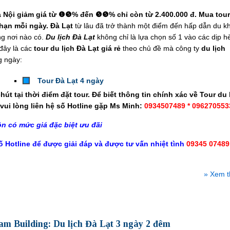
à Nội giảm giá từ ❶❺% đến ❺❺% chỉ còn từ
2.400.000 đ
. Mua tour
hạn mỗi ngày. Đà Lạt
từ lâu đã trở thành một điểm đến hấp dẫn du k
ng nơi nào có.
Du lịch Đà Lạt
không chỉ là lựa chọn số 1 vào các dịp h
đây là các
tour du lịch Đà Lạt giá rẻ
theo chủ đề mà công ty
du lịch
 ngày:
Tour Đà Lạt 4 ngày
hút tại thời điểm đặt tour.
Để biết thông tin chính xác về Tour du 
ui lòng liên hệ số Hotline gặp Ms Minh:
0934507489 * 096270553
ôn có mức giá đặc biệt ưu đãi
ố Hotline để được giải đáp và được tư vấn nhiệt tình
09345 07489
» Xem 
am Building: Du lịch Đà Lạt 3 ngày 2 đêm