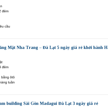
àn
2 đêm
êu cầu
răng Mật Nha Trang – Đà Lạt 5 ngày giá rẻ khởi hành H
ật
4 đêm
ề bằng ôtô
hàng tuần
eam building Sài Gòn Madagui Đà Lạt 3 ngày giá rẻ