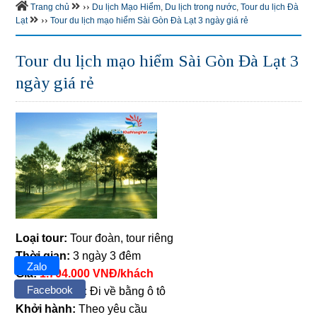
››
Trang chủ
Du lịch Mạo Hiểm
,
Du lịch trong nước
,
Tour du lịch Đà
››
Lạt
Tour du lịch mạo hiểm Sài Gòn Đà Lạt 3 ngày giá rẻ
Tour du lịch mạo hiểm Sài Gòn Đà Lạt 3
ngày giá rẻ
Loại tour:
Tour đoàn, tour riêng
Thời gian:
3 ngày 3 đêm
Zalo
Giá:
1.704.000 VNĐ/khách
Facebook
Phương tiện:
Đi về bằng ô tô
Khởi hành:
Theo yêu cầu