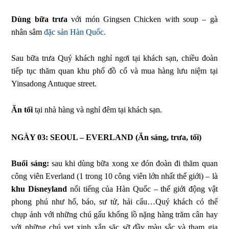
Dùng bữa trưa
với món Gingsen Chicken with soup – gà
nhân sâm
đặc sản Hàn Quốc.
Sau bữa trưa Quý khách nghỉ ngơi tại khách sạn, chiều đoàn
tiếp tục thăm quan khu phố đồ cổ và mua hàng lưu niệm tại
Yinsadong Antuque street.
Ăn tối
tại nhà hàng và nghỉ đêm tại khách sạn.
NGÀY 03: SEOUL – EVERLAND
(Ăn sáng, trưa, tối)
Buổi sáng:
sau khi dùng bữa xong xe đón đoàn đi thăm quan
công viên Everland (1 trong 10 công viên lớn nhất thế giới) – là
khu Disneyland
nổi tiếng của Hàn Quốc – thế giới động vật
phong phú như hổ, báo, sư tử, hải cẩu…Quý khách có thể
chụp ảnh với những chú gấu khổng lồ nặng hàng trăm cân hay
với những chú vẹt xinh xắn sặc sỡ đầy màu sắc và tham gia