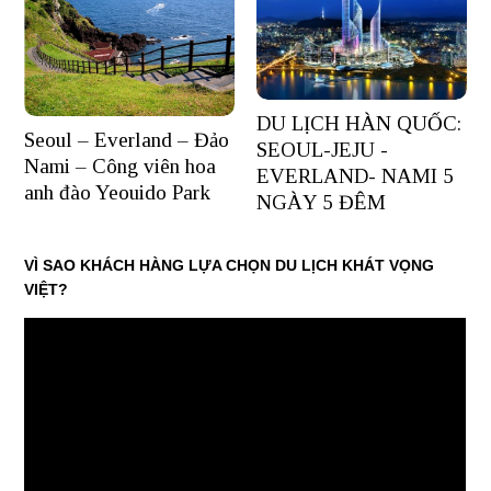
DU LỊCH HÀN QUỐC:
Seoul – Everland – Đảo
SEOUL-JEJU -
Nami – Công viên hoa
EVERLAND- NAMI 5
anh đào Yeouido Park
NGÀY 5 ĐÊM
VÌ SAO KHÁCH HÀNG LỰA CHỌN DU LỊCH KHÁT VỌNG
VIỆT?