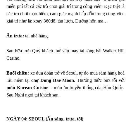
miễn phí tất cả các trò chơi giải trí trong công viên. Đặc biệt là
các trò chơi mạo hiểm, cảm giác mạnh hấp dẫn trong công viên
giải trí như là: xoay 360độ, tàu lượn, Đường hồn ma…
Ăn trưa:
tại nhà hàng.
Sau bữa trưa Quý khách thử vận may tại sòng bài Walker Hill
Casino.
Buổi chiều:
xe đưa đoàn trở về Seoul, tự do mua sắm hàng hoá
lưu niệm tại
chợ Dong Dae-Moon
. Thưởng thức bữa tối với
món Korean Cuisine
– món ăn truyền thống của Hàn Quốc.
Sau Nghỉ ngơi tại khách sạn.
NGÀY 04: SEOUL
(Ăn sáng, trưa, tối)