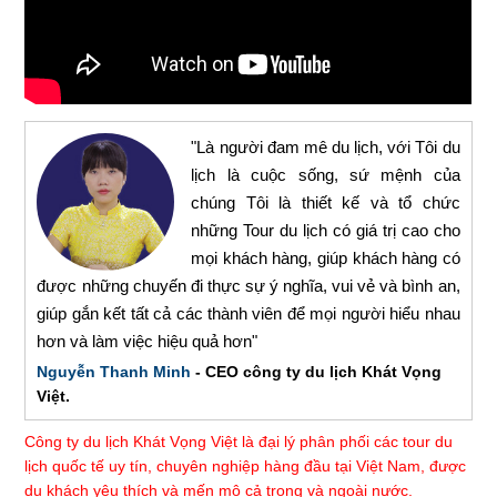
"Là người đam mê du lịch, với Tôi du
lịch là cuộc sống, sứ mệnh của
chúng Tôi là thiết kế và tổ chức
những Tour du lịch có giá trị cao cho
mọi khách hàng, giúp khách hàng có
được những chuyến đi thực sự ý nghĩa, vui vẻ và bình an,
giúp gắn kết tất cả các thành viên để mọi người hiểu nhau
hơn và làm việc hiệu quả hơn"
Nguyễn Thanh Minh
- CEO công ty du lịch Khát Vọng
Việt.
Công ty du lịch Khát Vọng Việt là đại lý phân phối các tour du
lịch quốc tế uy tín, chuyên nghiệp hàng đầu tại Việt Nam, được
du khách yêu thích và mến mộ cả trong và ngoài nước.