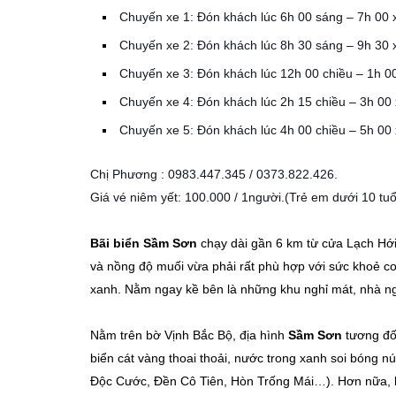
Chuyến xe 1: Đón khách lúc 6h 00 sáng – 7h 00 
Chuyến xe 2: Đón khách lúc 8h 30 sáng – 9h 30 
Chuyến xe 3: Đón khách lúc 12h 00 chiều – 1h 0
Chuyến xe 4: Đón khách lúc 2h 15 chiều – 3h 00 
Chuyến xe 5: Đón khách lúc 4h 00 chiều – 5h 00 
Chị Phương : 0983.447.345 / 0373.822.426.
Giá vé niêm yết: 100.000 / 1người.(Trẻ em dưới 10 tuổ
Bãi biển Sầm Sơn
chạy dài gần 6 km từ cửa Lạch Hớ
và nồng độ muối vừa phải rất phù hợp với sức khoẻ co
xanh. Nằm ngay kề bên là những khu nghỉ mát, nhà ng
Nằm trên bờ Vịnh Bắc Bộ, địa hình
Sầm Sơn
tương đối
biển cát vàng thoai thoải, nước trong xanh soi bóng 
Ðộc Cước, Ðền Cô Tiên, Hòn Trống Mái…). Hơn nữa, b