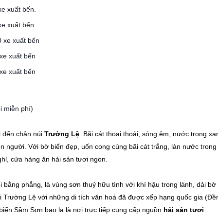
xe xuất bến.
xe xuất bến
0 xe xuất bến
xe xuất bến
xe xuất bến
i miễn phí)
i đến chân núi
Trường Lệ
. Bãi cát thoai thoải, sóng êm, nước trong xa
n người. Với bờ biển đẹp, uốn cong cùng bãi cát trắng, làn nước trong
hỉ, cửa hàng ăn hải sản tươi ngon.
 bằng phẳng, là vùng sơn thuỷ hữu tình với khí hậu trong lành, dải bờ
núi Trường Lệ với những di tích văn hoá đã được xếp hạng quốc gia (Ðề
iển Sầm Sơn bao la là nơi trực tiếp cung cấp nguồn
hải sản tươi