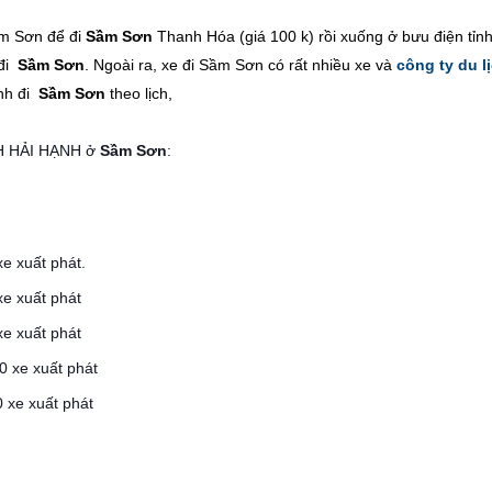
ầm Sơn để đi
Sầm Sơn
Thanh Hóa (giá 100 k) rồi xuống ở bưu điện tỉn
đi
Sầm Sơn
. Ngoài ra, xe đi Sầm Sơn có rất nhiều xe và
công ty du l
nh đi
Sầm Sơn
theo lịch,
H HẢI HẠNH ở
Sầm Sơn
:
e xuất phát.
xe xuất phát
xe xuất phát
0 xe xuất phát
 xe xuất phát