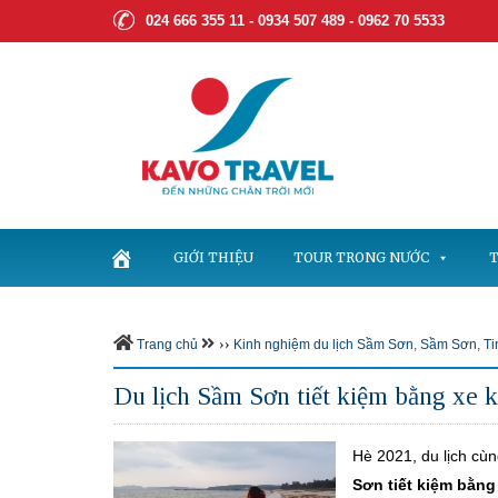
024 666 355 11 - 0934 507 489 -
0962 70 5533
GIỚI THIỆU
TOUR TRONG NƯỚC
T
››
Trang chủ
Kinh nghiệm du lịch Sầm Sơn
,
Sầm Sơn
,
Ti
Du lịch Sầm Sơn tiết kiệm bằng xe 
Hè 2021, du lịch cù
Sơn tiết kiệm bằng 