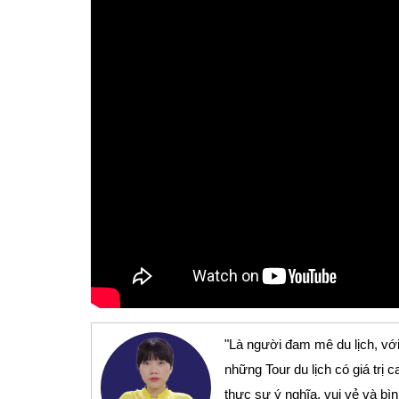
"Là người đam mê du lịch, với
những Tour du lịch có giá tr
thực sự ý nghĩa, vui vẻ và bì