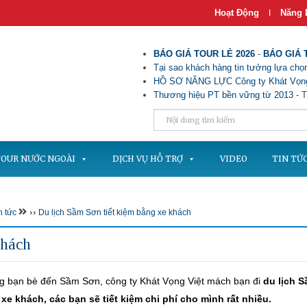
Hoạt Động
Năng 
|
BÁO GIÁ TOUR LẺ 2026
-
BÁO GIÁ 
Tại sao khách hàng tin tưởng lựa chọn
HỒ SƠ NĂNG LỰC Công ty Khát Vọng
Thương hiệu PT bền vững từ 2013
- T
OUR NƯỚC NGOÀI
DỊCH VỤ HỖ TRỢ
VIDEO
TIN TỨ
››
n tức
Du lịch Sầm Sơn tiết kiệm bằng xe khách
khách
ng bạn bè đến Sầm Sơn, công ty Khát Vọng Việt mách bạn đi
du lịch 
xe khách, các bạn sẽ tiết kiệm chi phí cho mình rất nhiều.