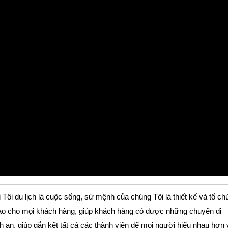
 Tôi du lịch là cuộc sống, sứ mệnh của chúng Tôi là thiết kế và tổ ch
ị cao cho mọi khách hàng, giúp khách hàng có được những chuyến đi
nh an, giúp gắn kết tất cả các thành viên để mọi người hiểu nhau hơn 