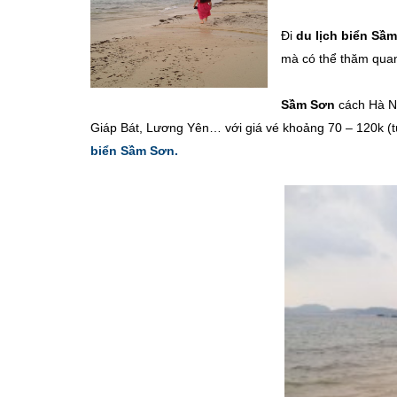
Đi
du lịch biển Sầ
mà có thể thăm quan
Sầm Sơn
cách Hà Nộ
Giáp Bát, Lương Yên… với giá vé khoảng 70 – 120k (t
biển Sầm Sơn.