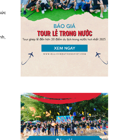
sức
nh,