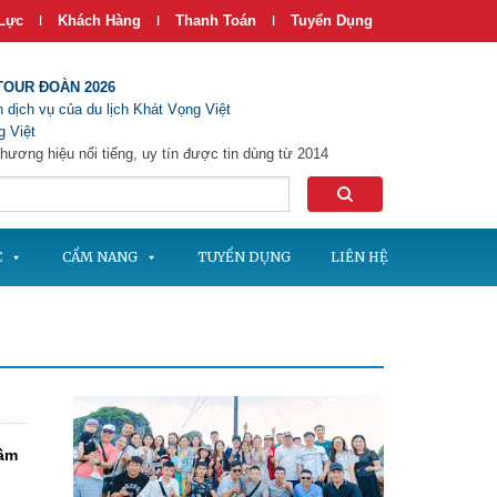
Lực
Khách Hàng
Thanh Toán
Tuyển Dụng
|
|
|
TOUR ĐOÀN 2026
 dịch vụ của du lịch Khát Vọng Việt
 Việt
hương hiệu nổi tiếng, uy tín được tin dùng từ 2014
C
CẨM NANG
TUYỂN DỤNG
LIÊN HỆ
Sầm