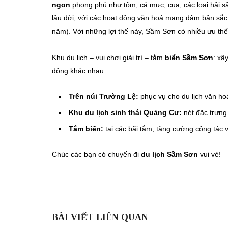
ngon
phong phú như tôm, cá mực, cua, các loại hải s
lâu đời, với các hoạt động văn hoá mang đậm bản sắc
năm). Với những lợi thế này, Sầm Sơn có nhiều ưu thế 
Khu du lịch – vui chơi giải trí – tắm
biển Sầm Sơn
: xâ
động khác nhau:
Trên núi Trường Lệ:
phục vụ cho du lịch văn hoá
Khu du lịch sinh thái Quảng Cư:
nét đặc trưng 
Tắm biển:
tại các bãi tắm, tăng cường công tác 
Chúc các bạn có chuyến đi
du lịch Sầm Sơn
vui vẻ!
BÀI VIẾT LIÊN QUAN