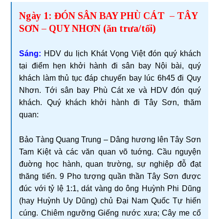
Ngày 1: ĐÓN SÂN BAY PHÙ CÁT – TÂY
SƠN – QUY NHƠN (ăn trưa/tối)
Sáng:
HDV du lịch Khát Vọng Việt đón quý khách
tại điểm hẹn khởi hành đi sân bay Nội bài, quý
khách làm thủ tục đáp chuyến bay lúc 6h45 đi Quy
Nhơn. Tới sân bay Phù Cát xe và HDV đón quý
khách. Quý khách khởi hành đi Tây Sơn, thăm
quan:
Bảo Tàng Quang Trung – Dâng hương lên Tây Sơn
Tam Kiệt và các văn quan võ tuớng. Cầu nguyện
đuờng học hành, quan trường, sự nghiệp đỗ đạt
thăng tiến. 9 Pho tượng quần thần Tây Sơn được
đúc với tỷ lệ 1:1, dát vàng do ông Huỳnh Phi Dũng
(hay Huỳnh Uy Dũng) chủ Đại Nam Quốc Tự hiến
cúng. Chiêm ngưỡng Giếng nước xưa; Cây me cổ