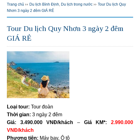
››
››
Trang chủ
Du lịch Bình Định
,
Du lịch trong nước
Tour Du lịch Quy
Nhơn 3 ngày 2 đêm GIÁ RẺ
Tour Du lịch Quy Nhơn 3 ngày 2 đêm
GIÁ RẺ
Loại tour:
Tour đoàn
Thời gian:
3 ngày 2 đêm
Giá:
3.490.000 VNĐ/khách
–
Giá KM*:
2.990.000
VNĐ/khách
Phương tiện:
Máy bay, Ô tô