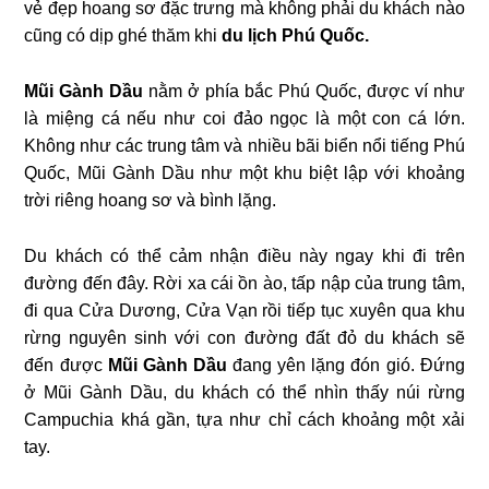
vẻ đẹp hoang sơ đặc trưng mà không phải du khách nào
cũng có dịp ghé thăm khi
du lịch Phú Quốc.
Mũi Gành Dầu
nằm ở phía bắc Phú Quốc, được ví như
là miệng cá nếu như coi đảo ngọc là một con cá lớn.
Không như các trung tâm và nhiều bãi biển nổi tiếng Phú
Quốc, Mũi Gành Dầu như một khu biệt lập với khoảng
trời riêng hoang sơ và bình lặng.
Du khách có thể cảm nhận điều này ngay khi đi trên
đường đến đây. Rời xa cái ồn ào, tấp nập của trung tâm,
đi qua Cửa Dương, Cửa Vạn rồi tiếp tục xuyên qua khu
rừng nguyên sinh với con đường đất đỏ du khách sẽ
đến được
Mũi Gành Dầu
đang yên lặng đón gió. Đứng
ở Mũi Gành Dầu, du khách có thể nhìn thấy núi rừng
Campuchia khá gần, tựa như chỉ cách khoảng một xải
tay.