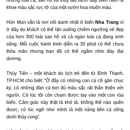
những loài cá, san hô và thủy tảo dưới đáy biển hiện ra
khoe màu sắc rực rỡ của một vườn hoa muôn màu.
Hòn Mun vẫn là nơi nổi danh nhất ở biển
Nha Trang
vì
ở đây du khách có thể lặn xuống chiêm ngưỡng vẻ đẹp
của hơn 300 loài san hô và cả ngàn loài cá đang sinh
sống. Mỗi cuộc hành trình diễn ra 30 phút có thể chưa
thỏa mãn nhưng bạn đã có thể ngắm nhìn đáy đại
dương.
Thủy Tiên – một khách du lịch trẻ đến từ Bình Thạnh,
TP.HCM cho biết: “Ở đây có những con cá cỡ gần chục
ký, có những đàn cá bơi đủ màu sắc rất thân thiện với
người. Có lúc tôi còn chạm được tay vào một con rùa
biển. Cảm giác này thật là khó tả, không thể nào quên
được, có lúc ngỡ như mình là một nàng tiên cá sống
dưới thủy cung”.