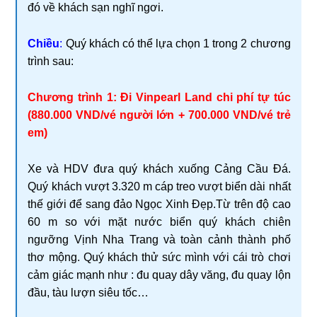
đó về khách sạn nghĩ ngơi.
Chiều
:
Quý khách có thể lựa chọn 1 trong 2 chương
trình sau:
Chương trình 1: Đi Vinpearl Land chi phí tự túc
(880.000 VND/vé người lớn + 700.000 VND/vé trẻ
em)
Xe và HDV đưa quý khách xuống Cảng Cầu Đá.
Quý khách vượt 3.320 m cáp treo vượt biển dài nhất
thế giới để sang đảo Ngọc Xinh Đẹp.Từ trên độ cao
60 m so với mặt nước biển quý khách chiên
ngưỡng Vịnh Nha Trang và toàn cảnh thành phố
thơ mộng. Quý khách thử sức mình với cái trò chơi
cảm giác mạnh như : đu quay dây văng, đu quay lộn
đầu, tàu lượn siêu tốc…